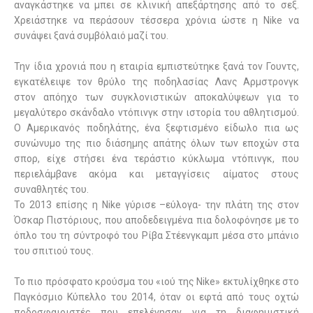
αναγκάστηκε να μπει σε κλινική απεξάρτησης από το σεξ.
Χρειάστηκε να περάσουν τέσσερα χρόνια ώστε η Nike να
συνάψει ξανά συμβόλαιό μαζί του.
Την ίδια χρονιά που η εταιρία εμπιστεύτηκε ξανά τον Γουντς,
εγκατέλειψε τον θρύλο της ποδηλασίας Λανς Αρμστρονγκ
στον απόηχο των συγκλονιστικών αποκαλύψεων για το
μεγαλύτερο σκάνδαλο ντόπινγκ στην ιστορία του αθλητισμού.
Ο Αμερικανός ποδηλάτης, ένα ξεφτισμένο είδωλο πια ως
συνώνυμο της πιο διάσημης απάτης όλων των εποχών στα
σπορ, είχε στήσει ένα τεράστιο κύκλωμα ντόπινγκ, που
περιελάμβανε ακόμα και μεταγγίσεις αίματος στους
συναθλητές του.
Το 2013 επίσης η Nike γύρισε –εύλογα- την πλάτη της στον
Όσκαρ Πιστόριους, που αποδεδειγμένα πια δολοφόνησε με το
όπλο του τη σύντροφό του Ρίβα Στέενγκαμπ μέσα στο μπάνιο
του σπιτιού τους.
Το πιο πρόσφατο κρούσμα του «ιού της Nike» εκτυλίχθηκε στο
Παγκόσμιο Κύπελλο του 2014, όταν οι εφτά από τους οχτώ
ποδοσφαιριστές που επελέγησαν για τη διαφημιστική