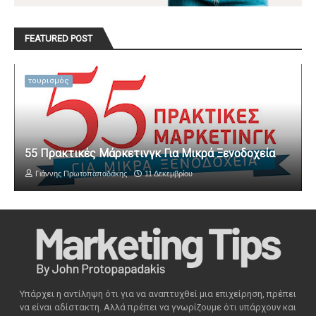
FEATURED POST
τουρισμός
55 Πρακτικές Μάρκετινγκ Για Μικρά Ξενοδοχεία
Γιάννης Πρωτοπαπαδάκης
11 Δεκεμβρίου
Υπάρχει η αντίληψη ότι για να αναπτυχθεί μια επιχείρηση, πρέπει
να είναι αδίστακτη. Αλλά πρέπει να γνωρίζουμε ότι υπάρχουν και