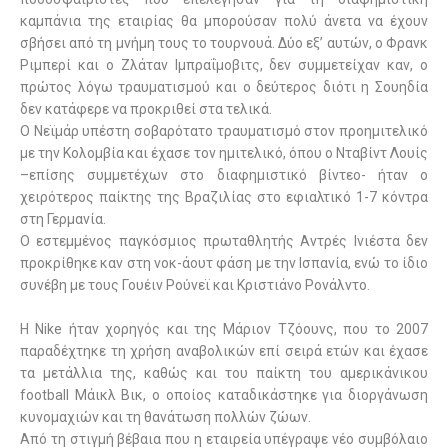
καμπάνια της εταιρίας θα μπορούσαν πολύ άνετα να έχουν
σβήσει από τη μνήμη τους το τουρνουά. Δύο εξ’ αυτών, ο Φρανκ
Ριμπερί και ο Ζλάταν Ιμπραΐμοβιτς, δεν συμμετείχαν καν, ο
πρώτος λόγω τραυματισμού και ο δεύτερος διότι η Σουηδία
δεν κατάφερε να προκριθεί στα τελικά.
Ο Νεϊμάρ υπέστη σοβαρότατο τραυματισμό στον προημιτελικό
με την Κολομβία και έχασε τον ημιτελικό, όπου ο Νταβίντ Λουίς
–επίσης συμμετέχων στο διαφημιστικό βίντεο- ήταν ο
χειρότερος παίκτης της Βραζιλίας στο εφιαλτικό 1-7 κόντρα
στη Γερμανία.
Ο εστεμμένος παγκόσμιος πρωταθλητής Αντρές Ινιέστα δεν
προκρίθηκε καν στη νοκ-άουτ φάση με την Ισπανία, ενώ το ίδιο
συνέβη με τους Γουέιν Ρούνεϊ και Κριστιάνο Ρονάλντο.
Η Nike ήταν χορηγός και της Μάριον Τζόουνς, που το 2007
παραδέχτηκε τη χρήση αναβολικών επί σειρά ετών και έχασε
τα μετάλλια της, καθώς και του παίκτη του αμερικάνικου
football Μάικλ Βικ, ο οποίος καταδικάστηκε για διοργάνωση
κυνομαχιών και τη θανάτωση πολλών ζώων.
Από τη στιγμή βέβαια που η εταιρεία υπέγραψε νέο συμβόλαιο