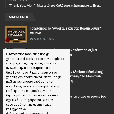
"Thank You, Mοm". Μία από τις Καλύτερες Διαφημίσεις Ever...
ΜΑΡΚΕΤΙΝΓΚ
Τουρισμός: Το "Ανοίξαμε και σας περιμένουμε"
πέθανε...
August 02, 2026
Casanova Complex: Όταν η κατάκτηση αξίζει
Ο ιστότοπος marketing-tips.gr
περισσότερο από τη σχέση
χρησιμοποιεί cookies από την Google για
July 31, 2026
να παρέχει τις υπηρεσίες του και να
αναλύει την επισκεψιμότητα. Η
To Μάρκετινγκ της Ενέδρας (Ambush Marketing):
διεύθυνσή σας IP και ο παράγοντας
Πώς να κλέψεις την παράσταση στο Μουντιάλ
χρήστη γνωστοποιούνται στην Google,
χωρίς (επίσημη) πρόσκληση
μαζί με μετρήσεις απόδοσης και
ασφαλείας, ώστε να διασφαλιστεί η
July 19, 2026
ποιότητα της υπηρεσίας, για τη
δημιουργία στατιστικών στοιχείων
Γιατί οι επισκέπτες ξεχνούν τη διαμονή τους μέσα
σχετικά με τη χρήση και για τον
σε 48 ώρες;
εντοπισμό και την αντιμετώπιση
July 10, 2026
καταχρήσεων.
Θέλω να μάθω περισσότερα!