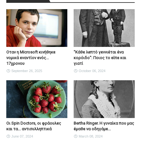
Οταν η Microsoft κινήθηκε
"Κάθε λεπτό γεννιέται ένα
νομικά εναντίον ενός...
κορόιδο": Ποιος το είπε και
17χρονου
γιατί
September 26, 2025
October 06, 2024
Οι Spin Doctors, οι φράουλες
Bertha Ringer. Η γυναίκα που μας
και τα... αντισυλληπτικά
έμαθε να οδηγάμε...
June 07, 2024
March 08, 2024