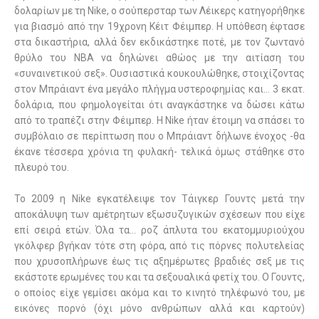
δολαρίων με τη Nike, ο σούπερσταρ των Λέικερς κατηγορήθηκε
για βιασμό από την 19χρονη Κέιτ Φέιμπερ. Η υπόθεση έφτασε
στα δικαστήρια, αλλά δεν εκδικάστηκε ποτέ, με τον ζωντανό
θρύλο του NBA να δηλώνει αθώος με την αιτίαση του
«συναινετικού σεξ». Ουσιαστικά κουκουλώθηκε, στοιχίζοντας
στον Μπράιαντ ένα μεγάλο πλήγμα υστεροφημίας και… 3 εκατ.
δολάρια, που φημολογείται ότι αναγκάστηκε να δώσει κάτω
από το τραπέζι στην Φέιμπερ. H Nike ήταν έτοιμη να σπάσει το
συμβόλαιο σε περίπτωση που ο Μπράιαντ δήλωνε ένοχος -θα
έκανε τέσσερα χρόνια τη φυλακή- τελικά όμως στάθηκε στο
πλευρό του.
Το 2009 η Nike εγκατέλειψε τον Τάιγκερ Γουντς μετά την
αποκάλυψη των αμέτρητων εξωσυζυγικών σχέσεων που είχε
επί σειρά ετών. Όλα τα… ροζ άπλυτα του εκατομμυριούχου
γκόλφερ βγήκαν τότε στη φόρα, από τις πόρνες πολυτελείας
που χρυσοπλήρωνε έως τις αξημέρωτες βραδιές σεξ με τις
εκάστοτε ερωμένες του και τα σεξουαλικά φετίχ του. Ο Γουντς,
ο οποίος είχε γεμίσει ακόμα και το κινητό τηλέφωνό του, με
εικόνες πορνό (όχι μόνο ανθρώπων αλλά και καρτούν)