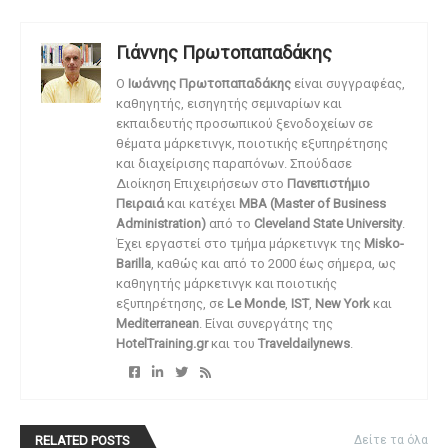
Γιάννης Πρωτοπαπαδάκης
O
Ιωάννης Πρωτοπαπαδάκης
είναι συγγραφέας,
καθηγητής, εισηγητής σεμιναρίων και
εκπαιδευτής προσωπικού ξενοδοχείων σε
θέματα μάρκετινγκ, ποιοτικής εξυπηρέτησης
και διαχείρισης παραπόνων. Σπούδασε
Διοίκηση Επιχειρήσεων στο
Πανεπιστήμιο
Πειραιά
και κατέχει
MBA (Master of Business
Administration)
από το
Cleveland State University
.
Έχει εργαστεί στο τμήμα μάρκετινγκ της
Misko-
Barilla
, καθώς και από το 2000 έως σήμερα, ως
καθηγητής μάρκετινγκ και ποιοτικής
εξυπηρέτησης, σε
Le Monde
,
IST
,
New York
και
Mediterranean
. Είναι συνεργάτης της
HotelTraining.gr
και του
Traveldailynews
.
RELATED POSTS
Δείτε τα όλα