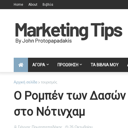
Home
About
Βιβλία
ΑΓΟΡΑ
ΠΡΟΩΘΗΣΗ
ΤΑ ΒΙΒΛΙΑ ΜΟΥ
Αρχική σελίδα
τουρισμός
Ο Ρομπέν των Δασών 
στο Νότινχαμ
Γιάννης Πρωτοπαπαδάκης
26 Οκτωβρίου