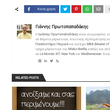
Κοινή χρήση
Γιάννης Πρωτοπαπαδάκης
O
Ιωάννης Πρωτοπαπαδάκης
είναι συγγραφέας, κ
σε θέματα μάρκετινγκ, ποιοτικής εξυπηρέτησης κ
Πανεπιστήμιο Πειραιά
και κατέχει
MBA (Master of 
τμήμα μάρκετινγκ της
Misko-Barilla
, καθώς και απ
σε
Le Monde
,
IST
,
New York
και
Mediterranean
. Είν
RELATED POSTS