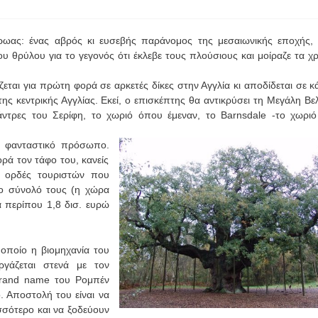
ωας: ένας αβρός κι ευσεβής παράνομος της μεσαιωνικής εποχής, 
υ θρύλου για το γεγονός ότι έκλεβε τους πλούσιους και μοίραζε τα χ
ται για πρώτη φορά σε αρκετές δίκες στην Αγγλία κι αποδίδεται σε κ
ης κεντρικής Αγγλίας.
Εκεί, ο επισκέπτης θα αντικρύσει τη Μεγάλη Βελ
ντρες του Σερίφη, το χωριό όπου έμεναν, το Barnsdale -το χωρι
α φανταστικό πρόσωπο.
ρά τον τάφο του, κανείς
ς ορδές τουριστών που
το σύνολό τους (η χώρα
α περίπου 1,8 δισ. ευρώ
 οποίο η βιομηχανία του
εργάζεται στενά με τον
rand
name
του Ρομπέν
. Αποστολή του είναι να
σσότερο και να ξοδεύουν