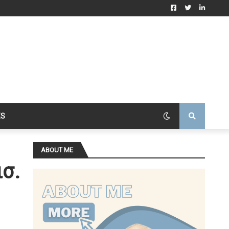
ES
ABOUT ME
σ.