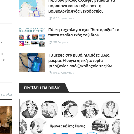
Πώς δύο μικρές αλλαγές μείωσαν τα
παράπονα και εκτόξευσαν τη
βαθμολογία ενός ξενοδοχείου
07 Αυγούστου
Πώς η τεχνολογία έχει ''διαταράξει'' τα
πέντε στάδια ενός ταξιδιού...
ων
30 Μαρτίου
το
10 μέρες στο βυθό, χιλιάδες μίλια
ης,
μακριά: Η συγκινητική ιστορία
φιλοξενίας από ξενοδοχείο της Κω
09 Αυγούστου
ΠΡΟΤΑΣΗ ΓΙΑ ΒΙΒΛΙΟ
 τα όλα