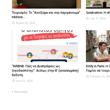
Τουρισμός: Το "Ανοίξαμε και σας περιμένουμε"
Quietcation: Η 
πέθανε...
July 17, 2026
August 02, 2026
"AIRBNB. Πώς να Διαπρέψεις ως
Emily in Paris: 
Οικοδεσπότης". Αισίως στην Β' (ανανεωμένη)
Παρίσι σε τουρι
Εκδοση
February 14, 20
June 01, 2026
Νεότερη