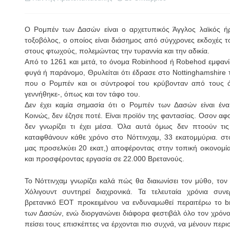
O Ρομπέν των Δασών είναι ο αρχετυπικός Άγγλος λαϊκός ήρ
τοξοβόλος, ο οποίος είναι διάσημος από σύγχρονες εκδοχές το
στους φτωχούς, πολεμώντας την τυραννία και την αδικία.
Από το 1261 και μετά, το όνομα Robinhood ή Robehod εμφανίζε
φυγά ή παράνομο, Θρυλείται ότι έδρασε στο Nottinghamshire τ
που ο Ρομπέν και οι σύντροφοί του κρύβονταν από τους ά
γεννήθηκε-, όπως και τον τάφο του.
Δεν έχει καμία σημασία ότι ο Ρομπέν των Δασών είναι έν
Κοινώς, δεν έζησε ποτέ. Είναι προϊόν της φαντασίας. Οσον αφο
δεν γνωρίζει τι έχει μέσα. Όλα αυτά όμως δεν πτοούν τι
καταφθάνουν κάθε χρόνο στο Νόττινχαμ, 33 εκατομμύρια. σ
μας προσελκύει 20 εκατ,) αποφέροντας στην τοπική οικονομί
και προσφέροντας εργασία σε 22.000 Βρετανούς.
Το Νόττινχαμ γνωρίζει καλά πώς θα διαιωνίσει τον μύθο, τον
Χόλιγουντ συντηρεί διαχρονικά. Τα τελευταία χρόνια συν
βρετανικό ΕΟΤ προκειμένου να ενδυναμωθεί περαιτέρω το
b
των Δασών, ενώ διοργανώνει διάφορα φεστιβάλ όλο τον χρόνο
πείσει τους επισκέπτες να έρχονται πιο συχνά, να μένουν περι