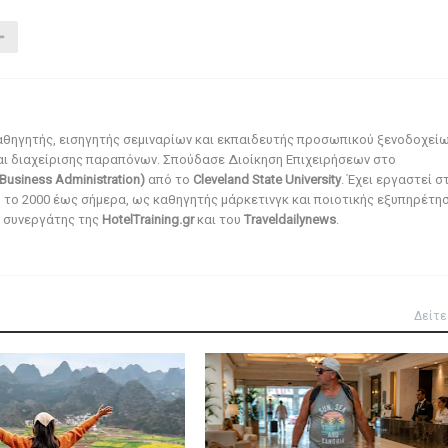
αθηγητής, εισηγητής σεμιναρίων και εκπαιδευτής προσωπικού ξενοδοχεί
αι διαχείρισης παραπόνων. Σπούδασε Διοίκηση Επιχειρήσεων στο
Business Administration)
από το
Cleveland State University
. Έχει εργαστεί σ
ό το 2000 έως σήμερα, ως καθηγητής μάρκετινγκ και ποιοτικής εξυπηρέτησ
αι συνεργάτης της
HotelTraining.gr
και του
Traveldailynews
.
Δείτε