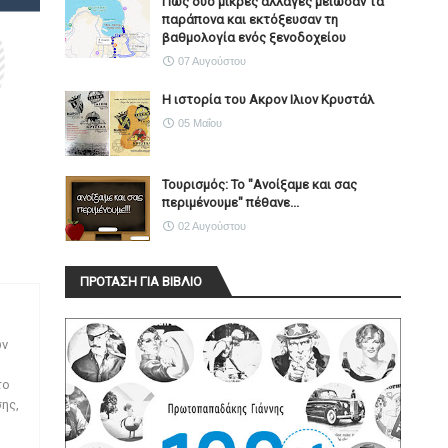
Πώς δύο μικρές αλλαγές μείωσαν τα
παράπονα και εκτόξευσαν τη
βαθμολογία ενός ξενοδοχείου
07 Αυγούστου
Η ιστορία του Ακρον Ιλιον Κρυστάλ
05 Μαΐου
Τουρισμός: Το "Ανοίξαμε και σας
περιμένουμε" πέθανε...
02 Αυγούστου
ΠΡΟΤΑΣΗ ΓΙΑ ΒΙΒΛΙΟ
ων
το
ης,