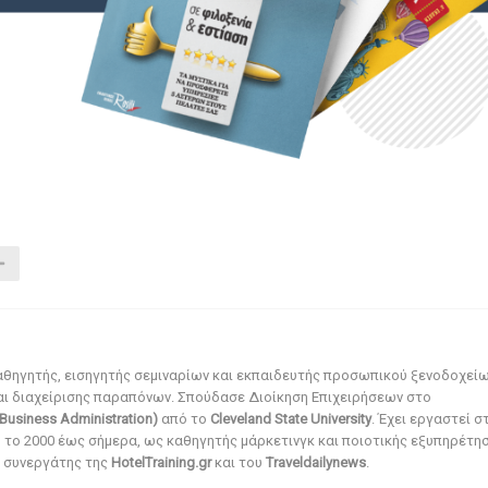
αθηγητής, εισηγητής σεμιναρίων και εκπαιδευτής προσωπικού ξενοδοχεί
αι διαχείρισης παραπόνων. Σπούδασε Διοίκηση Επιχειρήσεων στο
Business Administration)
από το
Cleveland State University
. Έχει εργαστεί σ
ό το 2000 έως σήμερα, ως καθηγητής μάρκετινγκ και ποιοτικής εξυπηρέτησ
αι συνεργάτης της
HotelTraining.gr
και του
Traveldailynews
.