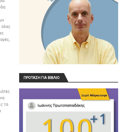
οδα
ρδα
των
ς όλες
ες
αγές,
ΠΡΟΤΑΣΗ ΓΙΑ ΒΙΒΛΙΟ
λάτες
 να
ίς τα
υ