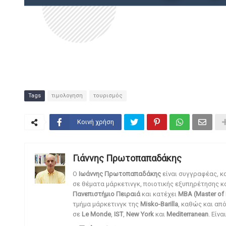
Tags
τιμολογηση
τουρισμός
Κοινή χρήση
Γιάννης Πρωτοπαπαδάκης
O
Ιωάννης Πρωτοπαπαδάκης
είναι συγγραφέας, κ
σε θέματα μάρκετινγκ, ποιοτικής εξυπηρέτησης κ
Πανεπιστήμιο Πειραιά
και κατέχει
MBA (Master of 
τμήμα μάρκετινγκ της
Misko-Barilla
, καθώς και απ
σε
Le Monde
,
IST
,
New York
και
Mediterranean
. Είν