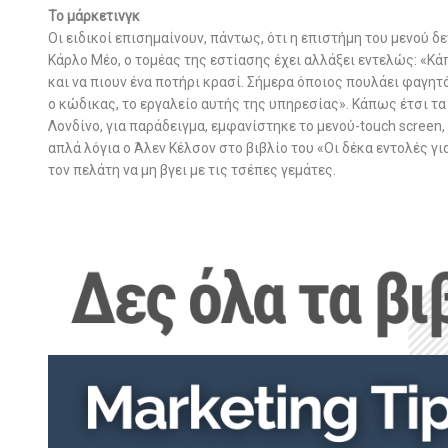
Το μάρκετινγκ
Οι ειδικοί επισημαίνουν, πάντως, ότι η επιστήμη του μενού δ
Κάρλο Μέο, ο τομέας της εστίασης έχει αλλάξει εντελώς: «Κά
και να πιουν ένα ποτήρι κρασί. Σήμερα όποιος πουλάει φαγητό
ο κώδικας, το εργαλείο αυτής της υπηρεσίας». Κάπως έτσι τα
Λονδίνο, για παράδειγμα, εμφανίστηκε το μενού-touch screen,
απλά λόγια ο Άλεν Κέλσον στο βιβλίο του «Οι δέκα εντολές γι
τον πελάτη να μη βγει με τις τσέπες γεμάτες.