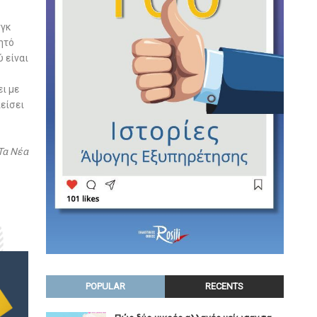
νγκ
ητό
 είναι
ι με
πείσει
Τα Νέα
POPULAR
RECENTS