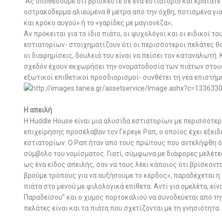
Ας υποθέσουμε ότι βρίσκεστε σε ένα εστιατόριο και κρατάτε 
οστρακόδερμα αλιευμένα 8 μέτρα από την όχθη, ποτισμένα γι
και κρόκο αυγού» ή το «γαρίδες με μαγιονέζα»;
Αν πρόκειται για το ίδιο πιάτο, οι ψυχολόγοι και οι ειδικοί
εστιατορίων- στοιχηματίζουν ότι οι περισσότεροι πελάτες θα
οι διαφημίσεις, δουλειά του είναι να πείσει τον καταναλωτή.
σχεδόν έχουν εκχωρήσει την ονοματοδοσία των πιάτων στους
εξωτικοί επιθετικοί προσδιορισμοί- συνθέτει τη νέα επιστήμη
Η απειλή
Η Ηuddle Ηouse είναι μια αλυσίδα εστιατορίων με περισσότερ
επιχείρησης προσέλαβαν τον Γκρεγκ Ραπ, ο οποίος έχει εξει
εστιατορίων. Ο Ραπ ήταν από τους πρώτους που αντελήφθη ότι
σύμβολο του νομίσματος. Γιατί, σύμφωνα με διάφορες μελέτε
ως ένα είδος απειλής, σαν να τους λέει κάποιος ότι βρίσκοντ
βρούμε τρόπους για να αυξήσουμε το κέρδος», παραδέχεται η 
πιάτα στο μενού με φιλολογικά επίθετα. Αντί για ομελέτα, εί
Παραδείσου” και ο χυμός πορτοκαλιού να συνοδεύεται από τη
πελάτες είναι και τα πιάτα που σχετίζονται με τη γνησιότητα