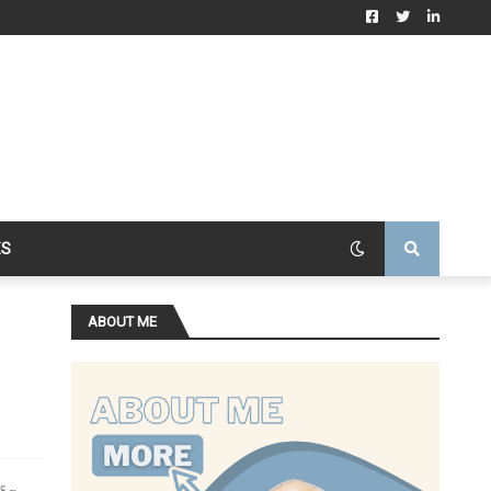
ES
ABOUT ME