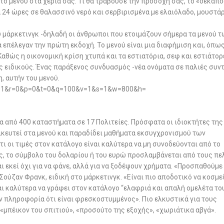
το μενού στα χέρια σας. Τι θα τραβούσε την προσοχή σας, το «δεκάπ
α 24 ώρες σε θαλασσινό νερό και σερβιρισμένα με ελαιόλαδο, μουστά
 του μάρκετινγκ -δηλαδή οι άνθρωποι που ετοιμάζουν σήμερα τα μενού 
 επέλεγαν την πρώτη εκδοχή. Το μενού είναι μια διαφήμιση και, όπω
 Καθώς η οικονομική κρίση χτυπά και τα εστιατόρια, σεφ και εστιάτορ
 ειδικούς. Ένας παράξενος συνδυασμός -νέα ονόματα σε παλιές συντ
, αυτήν του μενού.
α από 400 καταστήματα σε 17 Πολιτείες. Πρόσφατα οι ιδιοκτήτες της
δικευτεί στα μενού και παραδίδει μαθήματα εκσυγχρονισμού των
 οι τιμές στον κατάλογο είναι καλύτερα να μη συνοδεύονται από το
ς, το σύμβολο του δολαρίου ή του ευρώ προσλαμβάνεται από τους πε
αι εκεί όχι για να φάνε, αλλά για να ξοδέψουν χρήματα. «Προσπαθούμε
Σούζαν Φρανκ, ειδική στο μάρκετινγκ. «Είναι πιο αποδοτικό να κοσμε
ναι καλύτερα να γράφει στον κατάλογο “ελαφριά και απαλή ομελέτα το
ν πληροφορία ότι είναι φρεσκοστυμμένος». Πιο ελκυστικά για τους
: «μπέικον του σπιτιού», «προσούτο της εξοχής», «χωριάτικα αβγά».