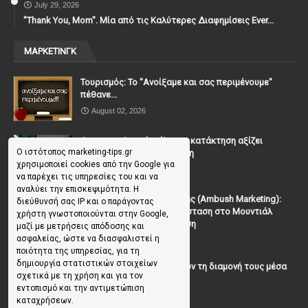
July 29, 2026
"Thank You, Mοm". Μία από τις Καλύτερες Διαφημίσεις Ever...
ΜΑΡΚΕΤΙΝΓΚ
Τουρισμός: Το "Ανοίξαμε και σας περιμένουμε"
πέθανε...
August 02, 2026
Casanova Complex: Όταν η κατάκτηση αξίζει
Ο ιστότοπος marketing-tips.gr
περισσότερο από τη σχέση
χρησιμοποιεί cookies από την Google για
July 31, 2026
να παρέχει τις υπηρεσίες του και να
αναλύει την επισκεψιμότητα. Η
To Μάρκετινγκ της Ενέδρας (Ambush Marketing):
διεύθυνσή σας IP και ο παράγοντας
Πώς να κλέψεις την παράσταση στο Μουντιάλ
χρήστη γνωστοποιούνται στην Google,
χωρίς (επίσημη) πρόσκληση
μαζί με μετρήσεις απόδοσης και
ασφαλείας, ώστε να διασφαλιστεί η
July 19, 2026
ποιότητα της υπηρεσίας, για τη
δημιουργία στατιστικών στοιχείων
Γιατί οι επισκέπτες ξεχνούν τη διαμονή τους μέσα
σχετικά με τη χρήση και για τον
σε 48 ώρες;
εντοπισμό και την αντιμετώπιση
July 10, 2026
καταχρήσεων.