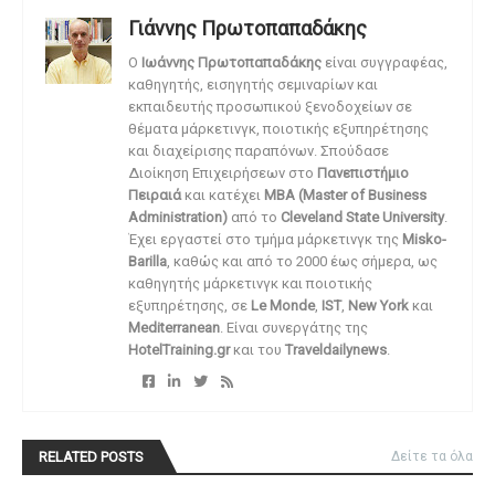
Γιάννης Πρωτοπαπαδάκης
O
Ιωάννης Πρωτοπαπαδάκης
είναι συγγραφέας,
καθηγητής, εισηγητής σεμιναρίων και
εκπαιδευτής προσωπικού ξενοδοχείων σε
θέματα μάρκετινγκ, ποιοτικής εξυπηρέτησης
και διαχείρισης παραπόνων. Σπούδασε
Διοίκηση Επιχειρήσεων στο
Πανεπιστήμιο
Πειραιά
και κατέχει
MBA (Master of Business
Administration)
από το
Cleveland State University
.
Έχει εργαστεί στο τμήμα μάρκετινγκ της
Misko-
Barilla
, καθώς και από το 2000 έως σήμερα, ως
καθηγητής μάρκετινγκ και ποιοτικής
εξυπηρέτησης, σε
Le Monde
,
IST
,
New York
και
Mediterranean
. Είναι συνεργάτης της
HotelTraining.gr
και του
Traveldailynews
.
RELATED POSTS
Δείτε τα όλα