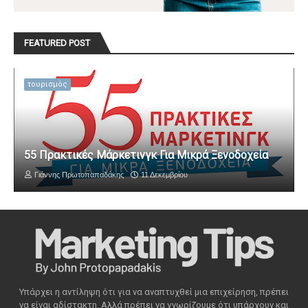
FEATURED POST
τουρισμός
55 Πρακτικές Μάρκετινγκ Για Μικρά Ξενοδοχεία
Γιάννης Πρωτοπαπαδάκης
11 Δεκεμβρίου
Υπάρχει η αντίληψη ότι για να αναπτυχθεί μια επιχείρηση, πρέπει
να είναι αδίστακτη. Αλλά πρέπει να γνωρίζουμε ότι υπάρχουν και