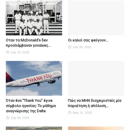
Οταν τα McDonald's δεν
Οι καλοί σας φεύγουν...
προσλάμβαναν γυναίκες...
July 06, 2026
July 24, 2026
Όταν ένα “Thank You” έγινε
Πώς να ΜΗΝ διαχειριστείς μία
σύμβολο ηγεσίας: Το μάθημα
παραίτηση ή απόλυση...
αναγνώρισης της Delta
May 24, 2026
July 04, 2026