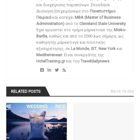
και διαχείρισης παραπόνων. Σπούδασε
Διοίκηση Επιχειρήσεων στο
Πανεπιστήμιο
Πειραιά
και κατέχει
MBA (Master of Business
Administration)
από το
Cleveland State University
.
Έχει εργαστεί στο τμήμα μάρκετινγκ της
Misko-
Barilla
, καθώς και από το 2000 έως σήμερα, ως
καθηγητής μάρκετινγκ και ποιοτικής
εξυπηρέτησης, σε
Le Monde
,
IST
,
New York
και
Mediterranean
. Είναι συνεργάτης της
HotelTraining.gr
και του
Traveldailynews
.
RELATED POSTS
Δείτε τα όλα