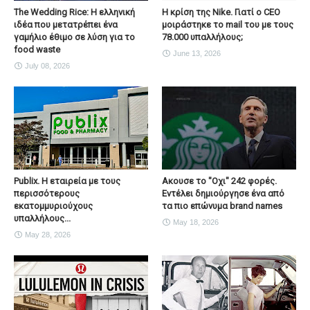
The Wedding Rice: Η ελληνική
Η κρίση της Nike. Γιατί ο CEO
ιδέα που μετατρέπει ένα
μοιράστηκε το mail του με τους
γαμήλιο έθιμο σε λύση για το
78.000 υπαλλήλους;
food waste
June 13, 2026
July 08, 2026
Publix. Η εταιρεία με τους
Ακουσε το "Οχι" 242 φορές.
περισσότερους
Εντέλει δημιούργησε ένα από
εκατομμυριούχους
τα πιο επώνυμα brand names
υπαλλήλους...
May 18, 2026
May 28, 2026