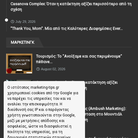
Casanova Complex: Όταν η κατάκτηση αξίζει περισσότερο από τη
σχέση
July 29, 2026
"Thank You, Mοm". Μία από τις Καλύτερες Διαφημίσεις Ever...
ΜΑΡΚΕΤΙΝΓΚ
Τουρισμός: Το "Ανοίξαμε και σας περιμένουμε"
πέθανε...
August 02, 2026
Casanova Complex: Όταν η κατάκτηση αξίζει
Ο ιστότοπος marketing-tips.gr
περισσότερο από τη σχέση
χρησιμοποιεί cookies από την Google για
July 31, 2026
να παρέχει τις υπηρεσίες του και να
αναλύει την επισκεψιμότητα. Η
To Μάρκετινγκ της Ενέδρας (Ambush Marketing):
διεύθυνσή σας IP και ο παράγοντας
Πώς να κλέψεις την παράσταση στο Μουντιάλ
χρήστη γνωστοποιούνται στην Google,
χωρίς (επίσημη) πρόσκληση
μαζί με μετρήσεις απόδοσης και
ασφαλείας, ώστε να διασφαλιστεί η
July 19, 2026
ποιότητα της υπηρεσίας, για τη
δημιουργία στατιστικών στοιχείων