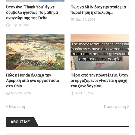
Όταν ένα “Thank You” έγινε
Πώς να ΜΗΝ διαχειριστείς μία
σύμβολο ηγεσίας: Το μάθημα
παραίτηση ή απόλυση...
αναγνώρισης της Delta
May 24, 2026
July 04, 2026
Πώς η Honda άλλαξε την
Πέρα από την πολυτέλεια. Όταν
Αμερική από ένα εργοστάσιο
οι εργαζόμενοι γίνονται η ψυχή
στο Ohio
του ξενοδοχείου.
May 20, 2026
April 05, 2026
Νεότερη
Παλαιότερη
ABOUT ME