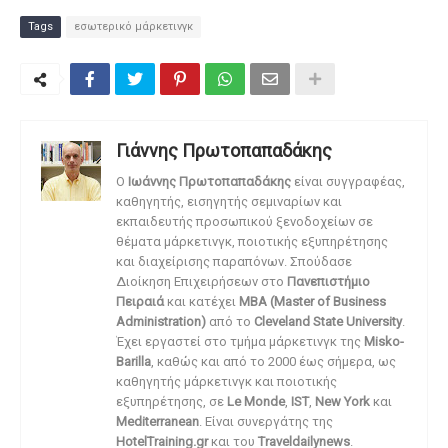
Tags
εσωτερικό μάρκετινγκ
Γιάννης Πρωτοπαπαδάκης
O
Ιωάννης Πρωτοπαπαδάκης
είναι συγγραφέας,
καθηγητής, εισηγητής σεμιναρίων και
εκπαιδευτής προσωπικού ξενοδοχείων σε
θέματα μάρκετινγκ, ποιοτικής εξυπηρέτησης
και διαχείρισης παραπόνων. Σπούδασε
Διοίκηση Επιχειρήσεων στο
Πανεπιστήμιο
Πειραιά
και κατέχει
MBA (Master of Business
Administration)
από το
Cleveland State University
.
Έχει εργαστεί στο τμήμα μάρκετινγκ της
Misko-
Barilla
, καθώς και από το 2000 έως σήμερα, ως
καθηγητής μάρκετινγκ και ποιοτικής
εξυπηρέτησης, σε
Le Monde
,
IST
,
New York
και
Mediterranean
. Είναι συνεργάτης της
HotelTraining.gr
και του
Traveldailynews
.