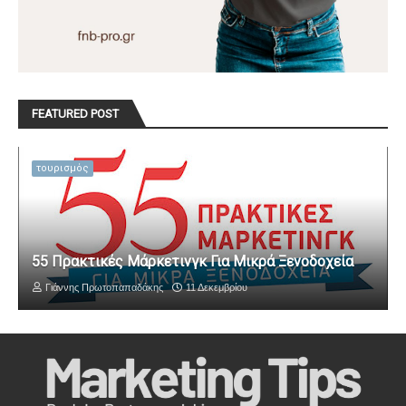
FEATURED POST
τουρισμός
55 Πρακτικές Μάρκετινγκ Για Μικρά Ξενοδοχεία
Γιάννης Πρωτοπαπαδάκης
11 Δεκεμβρίου