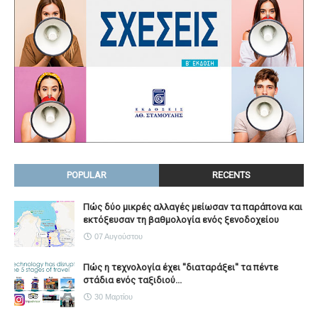
POPULAR
RECENTS
Πώς δύο μικρές αλλαγές μείωσαν τα παράπονα και
εκτόξευσαν τη βαθμολογία ενός ξενοδοχείου
07 Αυγούστου
Πώς η τεχνολογία έχει ''διαταράξει'' τα πέντε
στάδια ενός ταξιδιού...
30 Μαρτίου