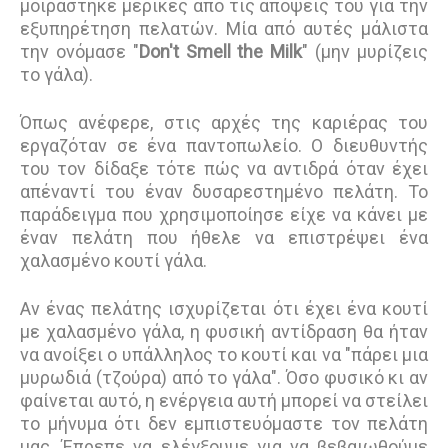
μοιράστηκε μερικές από τις απόψεις του για την
εξυπηρέτηση πελατών. Μία από αυτές μάλιστα
την ονόμασε "
Don't Smell the Milk
" (μην μυρίζεις
το γάλα).
Όπως ανέφερε, στις αρχές της καριέρας του
εργαζόταν σε ένα παντοπωλείο. Ο διευθυντής
του τον δίδαξε τότε πώς να αντιδρά όταν έχει
απέναντί του έναν δυσαρεστημένο πελάτη. Το
παράδειγμα που χρησιμοποίησε είχε να κάνει με
έναν πελάτη που ήθελε να επιστρέψει ένα
χαλασμένο κουτί γάλα.
Αν ένας πελάτης ισχυρίζεται ότι έχει ένα κουτί
με χαλασμένο γάλα, η φυσική αντίδραση θα ήταν
να ανοίξει ο υπάλληλος το κουτί και να "πάρει μια
μυρωδιά (τζούρα) από το γάλα". Όσο φυσικό κι αν
φαίνεται αυτό, η ενέργεια αυτή μπορεί να στείλει
το μήνυμα ότι δεν εμπιστευόμαστε τον πελάτη
μας. Έπρεπε να ελέγξουμε για να βεβαιωθούμε