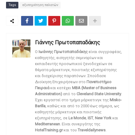
Tags
εξυπηρέτηση πελατών
Γιάννης Πρωτοπαπαδάκης
O
Ιωάννης Πρωτοπαπαδάκης
είναι συγγραφέας,
καθηγητής, εισηγητής σεμιναρίων και
εκπαιδευτής προσωπικού ξενοδοχείων σε
θέματα μάρκετινγκ, ποιοτικής εξυπηρέτησης
και διαχείρισης παραπόνων. Σπούδασε
Διοίκηση Επιχειρήσεων στο
Πανεπιστήμιο
Πειραιά
και κατέχει
MBA (Master of Business
Administration)
από το
Cleveland State University
.
Έχει εργαστεί στο τμήμα μάρκετινγκ της
Misko-
Barilla
, καθώς και από το 2000 έως σήμερα, ως
καθηγητής μάρκετινγκ και ποιοτικής
εξυπηρέτησης, σε
Le Monde
,
IST
,
New York
και
Mediterranean
. Είναι συνεργάτης της
HotelTraining.gr
και του
Traveldailynews
.