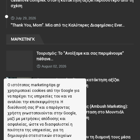
Casanova Complex: Όταν η κατάκτηση αξίζει περισσότερο από τη
σχέση
July 29, 2026
"Thank You, Mοm". Μία από τις Καλύτερες Διαφημίσεις Ever...
ΜΑΡΚΕΤΙΝΓΚ
Τουρισμός: Το "Ανοίξαμε και σας περιμένουμε"
πέθανε...
August 02, 2026
Casanova Complex: Όταν η κατάκτηση αξίζει
Ο ιστότοπος marketing-tips.gr
περισσότερο από τη σχέση
χρησιμοποιεί cookies από την Google για
July 31, 2026
να παρέχει τις υπηρεσίες του και να
αναλύει την επισκεψιμότητα. Η
To Μάρκετινγκ της Ενέδρας (Ambush Marketing):
διεύθυνσή σας IP και ο παράγοντας
Πώς να κλέψεις την παράσταση στο Μουντιάλ
χρήστη γνωστοποιούνται στην Google,
χωρίς (επίσημη) πρόσκληση
μαζί με μετρήσεις απόδοσης και
ασφαλείας, ώστε να διασφαλιστεί η
July 19, 2026
ποιότητα της υπηρεσίας, για τη
δημιουργία στατιστικών στοιχείων
Γιατί οι επισκέπτες ξεχνούν τη διαμονή τους μέσα