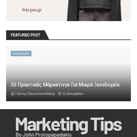
FEATURED POST
τουρισμός
55 Πρακτικές Μάρκετινγκ Για Μικρά Ξενοδοχεία
Γιάννης Πρωτοπαπαδάκης
11 Δεκεμβρίου