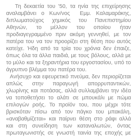
Τη δεκαετία του ’50, τα ηνία της επιχείρησης
αναλαμβάνει ο Κων/νος
Εμμ. Καλαμαράκης,
διπλωματούχος χημικός του Πανεπιστημίου
Αθηνών, το μέλλον του οποίου ήταν
προδιαγεγραμμένο πριν ακόμη γεννηθεί, με τον
πατέρα του να τον προορίζει στη θέση που αυτός
κατείχε. Ήδη από τα τρία του χρόνια δεν έπαιζε,
όπως όλα τα άλλα παιδιά, με τους βόλους, αλλά με
το μύλο και τα ξηραντήρια του εργοστασίου, υπό το
άγρυπνο βλέμμα του πατέρα του.
Ανήσυχο και εφευρετικό πνεύμα, δεν περιορίζεται
απλώς στην παραγωγή απορρυπαντικών,
χλωρίνης και ποτάσας, αλλά συλλαμβάνει την ιδέα
να τοποθετήσει το αλάτι σε μπουκάλι με πώμα
επιλογών ροής. Το προϊόν του, που μέχρι τότε
βρισκόταν πίσω από τον πάγκο του μπακάλη,
«αναβαθμίζεται» και παίρνει θέση στο ράφι αλλά
και στη συνείδηση των καταναλωτών, όντας
πρωταγωνιστής σε γνωστή ταινία της εποχής με