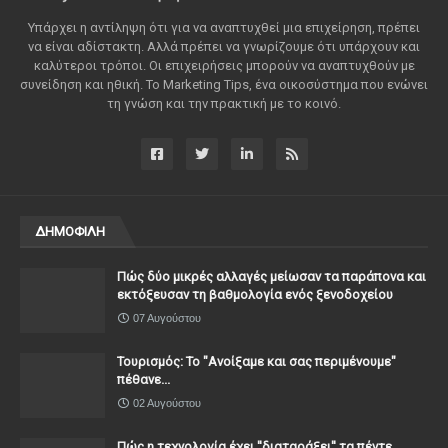
Υπάρχει η αντίληψη ότι για να αναπτυχθεί μια επιχείρηση, πρέπει
να είναι αδίστακτη. Αλλά πρέπει να γνωρίζουμε ότι υπάρχουν και
καλύτεροι τρόποι. Οι επιχειρήσεις μπορούν να αναπτυχθούν με
συνείδηση ​​και ηθική. Το Marketing Tips, ένα οικοσύστημα που ενώνει
τη γνώση και την πρακτική με το κοινό.
ΔΗΜΟΦΙΛΗ
Πώς δύο μικρές αλλαγές μείωσαν τα παράπονα και
εκτόξευσαν τη βαθμολογία ενός ξενοδοχείου
07 Αυγούστου
Τουρισμός: Το "Ανοίξαμε και σας περιμένουμε"
πέθανε...
02 Αυγούστου
Πώς η τεχνολογία έχει ''διαταράξει'' τα πέντε