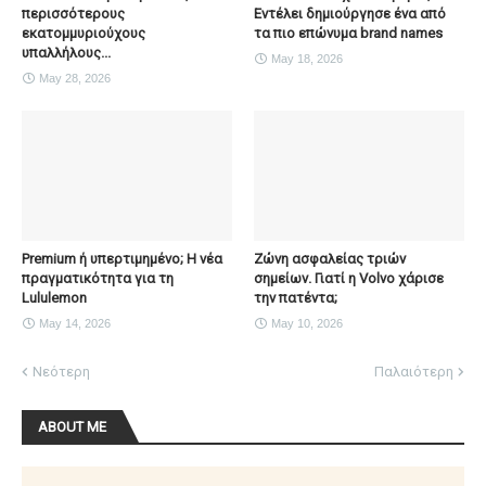
περισσότερους
Εντέλει δημιούργησε ένα από
εκατομμυριούχους
τα πιο επώνυμα brand names
υπαλλήλους...
May 18, 2026
May 28, 2026
Premium ή υπερτιμημένο; Η νέα
Ζώνη ασφαλείας τριών
πραγματικότητα για τη
σημείων. Γιατί η Volvo χάρισε
Lululemon
την πατέντα;
May 14, 2026
May 10, 2026
Νεότερη
Παλαιότερη
ABOUT ME