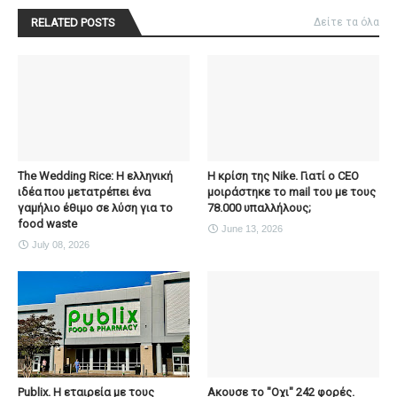
RELATED POSTS
Δείτε τα όλα
The Wedding Rice: Η ελληνική
Η κρίση της Nike. Γιατί ο CEO
ιδέα που μετατρέπει ένα
μοιράστηκε το mail του με τους
γαμήλιο έθιμο σε λύση για το
78.000 υπαλλήλους;
food waste
June 13, 2026
July 08, 2026
Publix. Η εταιρεία με τους
Ακουσε το "Οχι" 242 φορές.