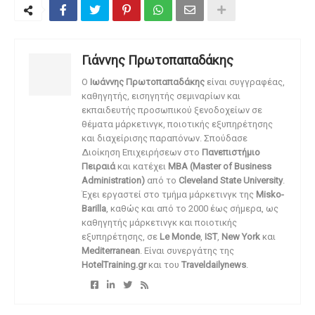
Γιάννης Πρωτοπαπαδάκης
O
Ιωάννης Πρωτοπαπαδάκης
είναι συγγραφέας,
καθηγητής, εισηγητής σεμιναρίων και
εκπαιδευτής προσωπικού ξενοδοχείων σε
θέματα μάρκετινγκ, ποιοτικής εξυπηρέτησης
και διαχείρισης παραπόνων. Σπούδασε
Διοίκηση Επιχειρήσεων στο
Πανεπιστήμιο
Πειραιά
και κατέχει
MBA (Master of Business
Administration)
από το
Cleveland State University
.
Έχει εργαστεί στο τμήμα μάρκετινγκ της
Misko-
Barilla
, καθώς και από το 2000 έως σήμερα, ως
καθηγητής μάρκετινγκ και ποιοτικής
εξυπηρέτησης, σε
Le Monde
,
IST
,
New York
και
Mediterranean
. Είναι συνεργάτης της
HotelTraining.gr
και του
Traveldailynews
.