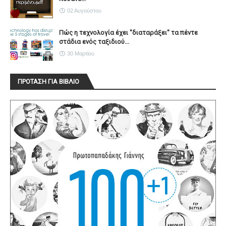
02 Αυγούστου
Πώς η τεχνολογία έχει ''διαταράξει'' τα πέντε
στάδια ενός ταξιδιού...
30 Μαρτίου
ΠΡΟΤΑΣΗ ΓΙΑ ΒΙΒΛΙΟ