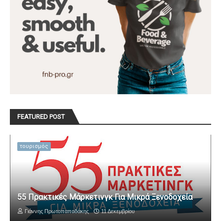
FEATURED POST
τουρισμός
55 Πρακτικές Μάρκετινγκ Για Μικρά Ξενοδοχεία
Γιάννης Πρωτοπαπαδάκης
11 Δεκεμβρίου