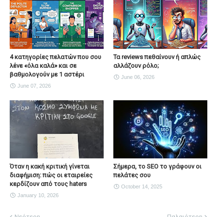
4 κατηγορίες πελατών που σου
Τα reviews πεθαίνουν ή απλώς
λένε «όλα καλά» και σε
αλλάζουν ρόλο;
βαθμολογούν με 1 αστέρι
June 06, 2026
June 07, 2026
Όταν η κακή κριτική γίνεται
Σήμερα, το SEO το γράφουν οι
διαφήμιση: πώς οι εταιρείες
πελάτες σου
κερδίζουν από τους haters
October 14, 2025
January 10, 2026
Νεότερη
Παλαιότερη