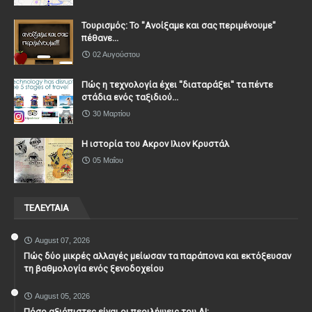
Τουρισμός: Το "Ανοίξαμε και σας περιμένουμε"
πέθανε...
02 Αυγούστου
Πώς η τεχνολογία έχει ''διαταράξει'' τα πέντε
στάδια ενός ταξιδιού...
30 Μαρτίου
Η ιστορία του Ακρον Ιλιον Κρυστάλ
05 Μαΐου
ΤΕΛΕΥΤΑΙΑ
August 07, 2026
Πώς δύο μικρές αλλαγές μείωσαν τα παράπονα και εκτόξευσαν
τη βαθμολογία ενός ξενοδοχείου
August 05, 2026
Πόσο αξιόπιστες είναι οι περιλήψεις του ΑΙ;