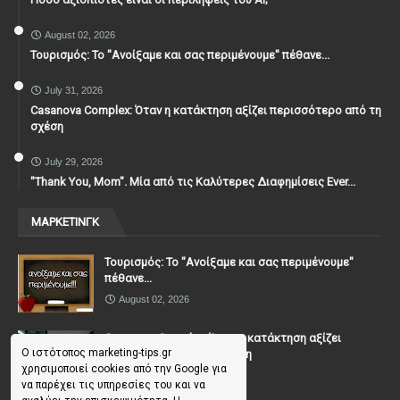
August 02, 2026
Τουρισμός: Το "Ανοίξαμε και σας περιμένουμε" πέθανε...
July 31, 2026
Casanova Complex: Όταν η κατάκτηση αξίζει περισσότερο από τη
σχέση
July 29, 2026
"Thank You, Mοm". Μία από τις Καλύτερες Διαφημίσεις Ever...
ΜΑΡΚΕΤΙΝΓΚ
Τουρισμός: Το "Ανοίξαμε και σας περιμένουμε"
πέθανε...
August 02, 2026
Casanova Complex: Όταν η κατάκτηση αξίζει
Ο ιστότοπος marketing-tips.gr
περισσότερο από τη σχέση
χρησιμοποιεί cookies από την Google για
July 31, 2026
να παρέχει τις υπηρεσίες του και να