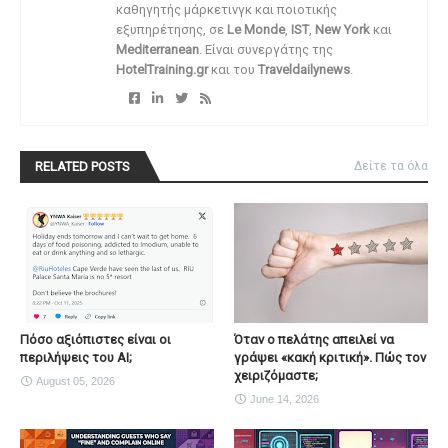
καθηγητής μάρκετινγκ και ποιοτικής
εξυπηρέτησης, σε
Le Monde
,
IST
,
New York
και
Mediterranean
. Είναι συνεργάτης της
HotelTraining.gr
και του
Traveldailynews
.
RELATED POSTS
Δείτε τα όλα
Πόσο αξιόπιστες είναι οι
Όταν ο πελάτης απειλεί να
περιλήψεις του ΑΙ;
γράψει «κακή κριτική». Πώς τον
χειριζόμαστε;
August 05, 2026
June 14, 2026