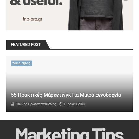
FEATURED POST
τουρισμός
55 Πρακτικές Μάρκετινγκ Για Μικρά Ξενοδοχεία
Γιάννης Πρωτοπαπαδάκης
11 Δεκεμβρίου