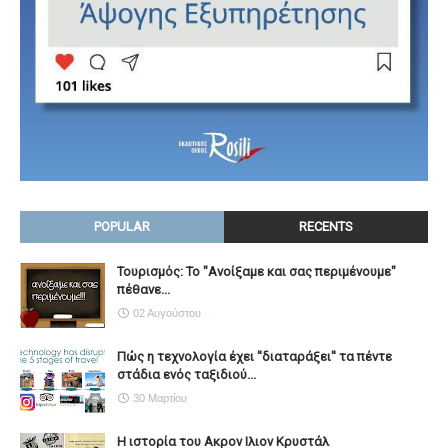
POPULAR
RECENTS
Τουρισμός: Το "Ανοίξαμε και σας περιμένουμε"
πέθανε...
02 Αυγούστου
Πώς η τεχνολογία έχει ''διαταράξει'' τα πέντε
στάδια ενός ταξιδιού...
30 Μαρτίου
Η ιστορία του Ακρον Ιλιον Κρυστάλ