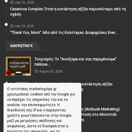
July 31, 2026
Casanova Complex: Όταν η κατάκτηση αξίζει περισσότερο από τη
σχέση
July 29, 2026
"Thank You, Mοm". Μία από τις Καλύτερες Διαφημίσεις Ever...
ΜΑΡΚΕΤΙΝΓΚ
Τουρισμός: Το "Ανοίξαμε και σας περιμένουμε"
πέθανε...
August 02, 2026
Casanova Complex: Όταν η κατάκτηση αξίζει
Ο ιστότοπος marketing-tips.gr
περισσότερο από τη σχέση
χρησιμοποιεί cookies από την Google για
July 31, 2026
να παρέχει τις υπηρεσίες του και να
αναλύει την επισκεψιμότητα. Η
To Μάρκετινγκ της Ενέδρας (Ambush Marketing):
διεύθυνσή σας IP και ο παράγοντας
Πώς να κλέψεις την παράσταση στο Μουντιάλ
χρήστη γνωστοποιούνται στην Google,
χωρίς (επίσημη) πρόσκληση
μαζί με μετρήσεις απόδοσης και
ασφαλείας, ώστε να διασφαλιστεί η
July 19, 2026
ποιότητα της υπηρεσίας, για τη