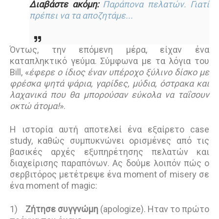
Διαβάστε ακόμη:
Παράπονα πελατών. Γιατί
πρέπει να τα αποζητάμε...
Όντως, την επόμενη μέρα, είχαν ένα
καταπληκτικό γεύμα. Σύμφωνα με τα λόγια του
Bill, «
έφερε ο ίδιος έναν υπέροχο ξύλινο δίσκο με
φρέσκα ψητά ψάρια, γαρίδες, μύδια, όστρακα και
λαχανικά που θα μπορούσαν εύκολα να ταΐσουν
οκτώ άτομα!
».
Η ιστορία αυτή αποτελεί ένα εξαίρετο case
study, καθώς συμπυκνώνει ορισμένες από τις
βασικές αρχές εξυπηρέτησης πελατών και
διαχείρισης παραπόνων. Ας δούμε λοιπόν πώς ο
σερβιτόρος μετέτρεψε ένα moment of misery σε
ένα moment of magic:
1)
Ζήτησε συγγνώμη
(apologize). Ηταν το πρώτο