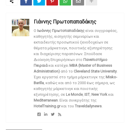
Γιάννης Πρωτοπαπαδάκης
O
Ιωάννης Πρωτοπαπαδάκης
είναι συγγραφέας,
καθηγητής, εισηγητής σεμιναρίων και
εκπαιδευτής προσωπικού ξενοδοχείων σε
θέματα μάρκετινγκ, ποιοτικής εξυπηρέτησης
και διαχείρισης παραπόνων. Σπούδασε
Διοίκηση Επιχειρήσεων στο
Πανεπιστήμιο
Πειραιά
και κατέχει
MBA (Master of Business
Administration)
από το
Cleveland State University
.
Έχει εργαστεί στο τμήμα μάρκετινγκ της
Misko-
Barilla
, καθώς και από το 2000 έως σήμερα, ως
καθηγητής μάρκετινγκ και ποιοτικής
εξυπηρέτησης, σε
Le Monde
,
IST
,
New York
και
Mediterranean
. Είναι συνεργάτης της
HotelTraining.gr
και του
Traveldailynews
.