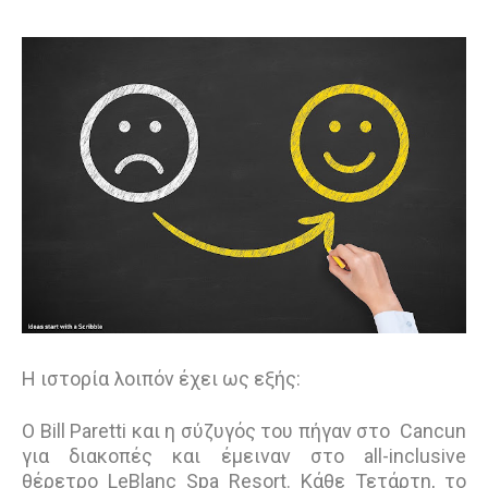
Η ιστορία λοιπόν έχει ως εξής:
Ο Bill Paretti και η σύζυγός του πήγαν στο Cancun
για διακοπές και έμειναν στο all-inclusive
θέρετρο LeBlanc Spa Resort. Κάθε Τετάρτη, το