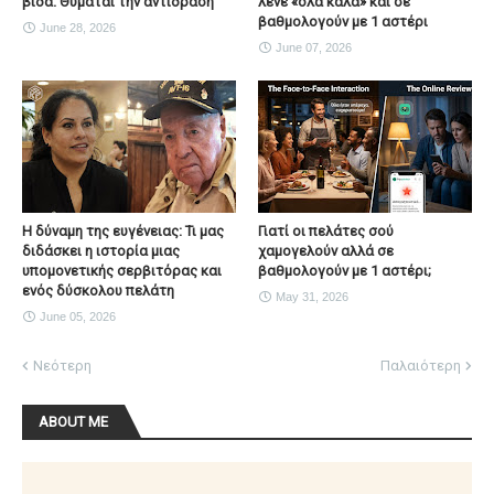
βίδα. Θυμάται την αντίδραση
λένε «όλα καλά» και σε
βαθμολογούν με 1 αστέρι
June 28, 2026
June 07, 2026
Η δύναμη της ευγένειας: Τι μας
Γιατί οι πελάτες σού
διδάσκει η ιστορία μιας
χαμογελούν αλλά σε
υπομονετικής σερβιτόρας και
βαθμολογούν με 1 αστέρι;
ενός δύσκολου πελάτη
May 31, 2026
June 05, 2026
Νεότερη
Παλαιότερη
ABOUT ME