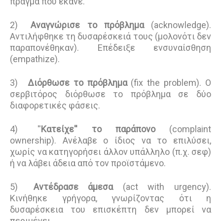
πράγμα που έκανε.
2)
Αναγνώρισε το πρόβλημα
(acknowledge).
Αντιλήφθηκε τη δυσαρέσκειά τους (μολονότι δεν
παραπονέθηκαν). Επέδειξε ενσυναίσθηση
(empathize).
3)
Διόρθωσε το πρόβλημα
(fix the problem). Ο
σερβιτόρος διόρθωσε το πρόβλημα σε δύο
διαφορετικές φάσεις.
4)
''
Κατείχε'' το παράπονο
(complaint
ownership). Ανέλαβε ο ίδιος να το επιλύσει,
χωρίς να κατηγορήσει άλλον υπάλληλο (π.χ. σεφ)
ή να λάβει άδεια από τον προϊστάμενο.
5)
Αντέ
δρασε άμεσα
(act with urgency).
Κινήθηκε γρήγορα, γνωρίζοντας ότι η
δυσαρέσκεια του επισκέπτη δεν μπορεί να
περιμένει.