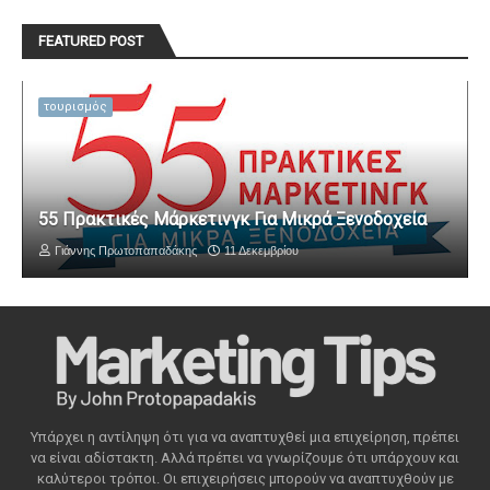
FEATURED POST
τουρισμός
55 Πρακτικές Μάρκετινγκ Για Μικρά Ξενοδοχεία
Γιάννης Πρωτοπαπαδάκης
11 Δεκεμβρίου
Υπάρχει η αντίληψη ότι για να αναπτυχθεί μια επιχείρηση, πρέπει
να είναι αδίστακτη. Αλλά πρέπει να γνωρίζουμε ότι υπάρχουν και
καλύτεροι τρόποι. Οι επιχειρήσεις μπορούν να αναπτυχθούν με