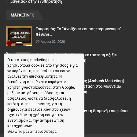
μαγείας» στην εξυπηρέτηση
ΜΑΡΚΕΤΙΝΓΚ
Τουρισμός: Το "Ανοίξαμε και σας περιμένουμε"
πέθανε...
August 02, 2026
Casanova Complex: Όταν η κατάκτηση αξίζει
Ο ιστότοπος marketing-tips.gr
περισσότερο από τη σχέση
χρησιμοποιεί cookies από την Google για
July 31, 2026
να παρέχει τις υπηρεσίες του και να
αναλύει την επισκεψιμότητα. Η
To Μάρκετινγκ της Ενέδρας (Ambush Marketing):
διεύθυνσή σας IP και ο παράγοντας
Πώς να κλέψεις την παράσταση στο Μουντιάλ
χρήστη γνωστοποιούνται στην Google,
χωρίς (επίσημη) πρόσκληση
μαζί με μετρήσεις απόδοσης και
ασφαλείας, ώστε να διασφαλιστεί η
July 19, 2026
ποιότητα της υπηρεσίας, για τη
δημιουργία στατιστικών στοιχείων
Γιατί οι επισκέπτες ξεχνούν τη διαμονή τους μέσα
σχετικά με τη χρήση και για τον
σε 48 ώρες;
εντοπισμό και την αντιμετώπιση
July 10, 2026
καταχρήσεων.
Θέλω να μάθω περισσότερα!