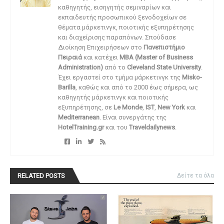
καθηγητής, εισηγητής σεμιναρίων και
εκπαιδευτής προσωπικού ξενοδοχείων σε
θέματα μάρκετινγκ, ποιοτικής εξυπηρέτησης
και διαχείρισης παραπόνων. Σπούδασε
Διοίκηση Επιχειρήσεων στο
Πανεπιστήμιο
Πειραιά
και κατέχει
MBA (Master of Business
Administration)
από το
Cleveland State University
.
Έχει εργαστεί στο τμήμα μάρκετινγκ της
Misko-
Barilla
, καθώς και από το 2000 έως σήμερα, ως
καθηγητής μάρκετινγκ και ποιοτικής
εξυπηρέτησης, σε
Le Monde
,
IST
,
New York
και
Mediterranean
. Είναι συνεργάτης της
HotelTraining.gr
και του
Traveldailynews
.
RELATED POSTS
Δείτε τα όλα