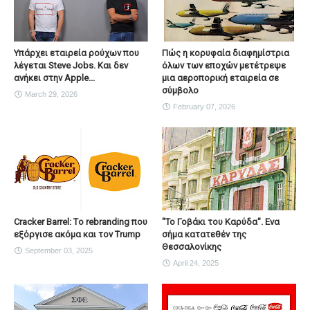
Υπάρχει εταιρεία ρούχων που
Πώς η κορυφαία διαφημίστρια
λέγεται Steve Jobs. Και δεν
όλων των εποχών μετέτρεψε
ανήκει στην Apple...
μια αεροπορική εταιρεία σε
σύμβολο
March 29, 2026
February 07, 2026
Cracker Barrel: Tο rebranding που
"Το Γοβάκι του Καρύδα". Ενα
εξόργισε ακόμα και τον Trump
σήμα κατατεθέν της
Θεσσαλονίκης
September 03, 2025
April 24, 2025