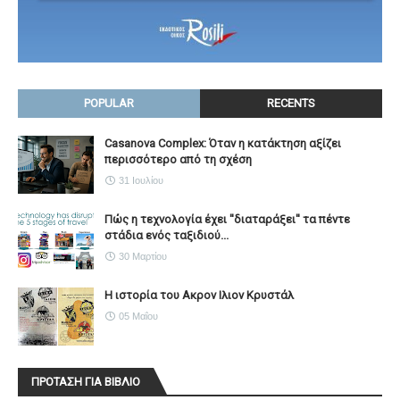
POPULAR
RECENTS
Casanova Complex: Όταν η κατάκτηση αξίζει
περισσότερο από τη σχέση
31 Ιουλίου
Πώς η τεχνολογία έχει ''διαταράξει'' τα πέντε
στάδια ενός ταξιδιού...
30 Μαρτίου
Η ιστορία του Ακρον Ιλιον Κρυστάλ
05 Μαΐου
ΠΡΟΤΑΣΗ ΓΙΑ ΒΙΒΛΙΟ