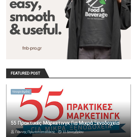
FEATURED POST
τουρισμός
55 Πρακτικές Μάρκετινγκ Για Μικρά Ξενοδοχεία
Γιάννης Πρωτοπαπαδάκης
11 Δεκεμβρίου