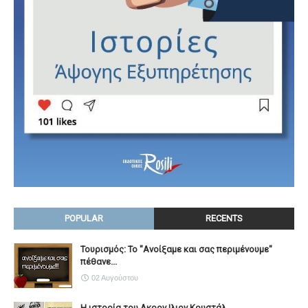
POPULAR
RECENTS
Τουρισμός: Το "Ανοίξαμε και σας περιμένουμε"
πέθανε...
02 Αυγούστου
Η ιστορία του Ακρον Ιλιον Κρυστάλ