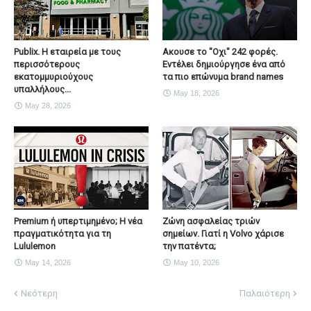
Publix. Η εταιρεία με τους
Ακουσε το "Οχι" 242 φορές.
περισσότερους
Εντέλει δημιούργησε ένα από
εκατομμυριούχους
τα πιο επώνυμα brand names
υπαλλήλους...
May 18, 2026
May 28, 2026
Premium ή υπερτιμημένο; Η νέα
Ζώνη ασφαλείας τριών
πραγματικότητα για τη
σημείων. Γιατί η Volvo χάρισε
Lululemon
την πατέντα;
May 14, 2026
May 10, 2026
Νεότερη
Παλαιότερη