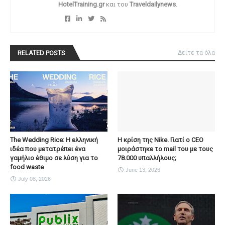
HotelTraining.gr
και του
Traveldailynews
.
RELATED POSTS
Δείτε τα όλα
The Wedding Rice: Η ελληνική
Η κρίση της Nike. Γιατί ο CEO
ιδέα που μετατρέπει ένα
μοιράστηκε το mail του με τους
γαμήλιο έθιμο σε λύση για το
78.000 υπαλλήλους;
food waste
June 13, 2026
July 08, 2026