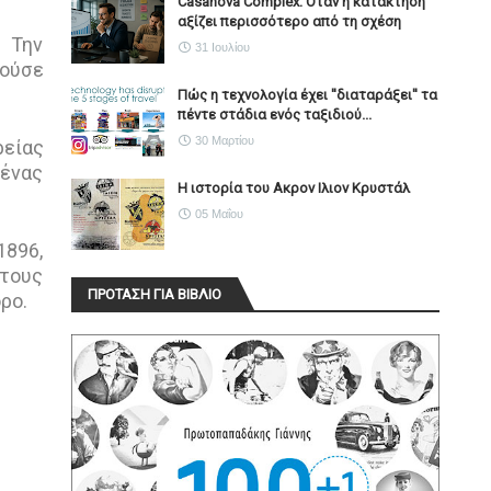
Casanova Complex: Όταν η κατάκτηση
αξίζει περισσότερο από τη σχέση
. Την
31 Ιουλίου
θούσε
Πώς η τεχνολογία έχει ''διαταράξει'' τα
πέντε στάδια ενός ταξιδιού...
30 Μαρτίου
ρείας
 ένας
Η ιστορία του Ακρον Ιλιον Κρυστάλ
05 Μαΐου
1896,
τους
ΠΡΟΤΑΣΗ ΓΙΑ ΒΙΒΛΙΟ
ρο.