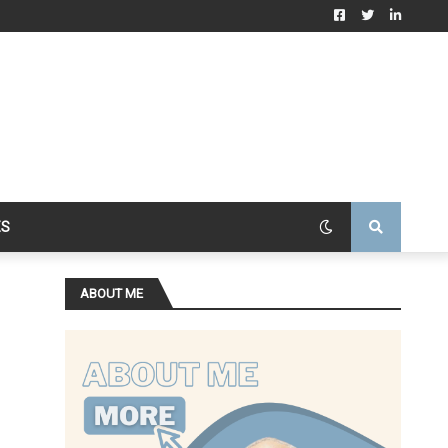
ES
ABOUT ME