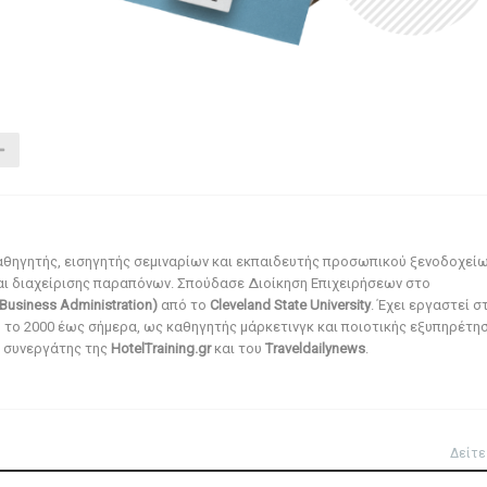
αθηγητής, εισηγητής σεμιναρίων και εκπαιδευτής προσωπικού ξενοδοχεί
αι διαχείρισης παραπόνων. Σπούδασε Διοίκηση Επιχειρήσεων στο
Business Administration)
από το
Cleveland State University
. Έχει εργαστεί σ
ό το 2000 έως σήμερα, ως καθηγητής μάρκετινγκ και ποιοτικής εξυπηρέτησ
αι συνεργάτης της
HotelTraining.gr
και του
Traveldailynews
.
Δείτε