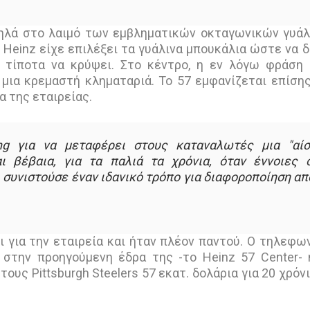
ι ψηλά στο λαιμό των εμβληματικών οκταγωνικών γυά
 Heinz είχε επιλέξει τα γυάλινα μπουκάλια ώστε να δ
 τίποτα να κρύψει. Στο κέντρο, η εν λόγω φράση 
μια κρεμαστή κληματαριά. Το 57 εμφανίζεται επίση
α της εταιρείας.
ng για να μεταφέρει στους καταναλωτές μια "αί
αι βέβαια, για τα παλιά τα χρόνια, όταν έννοιες
 συνιστούσε έναν ιδανικό τρόπο για διαφοροποίηση απ
ι για την εταιρεία και ήταν πλέον παντού. Ο τηλεφω
στην προηγούμενη έδρα της -το Heinz 57 Center- 
τους Pittsburgh Steelers 57 εκατ. δολάρια για 20 χρόνι