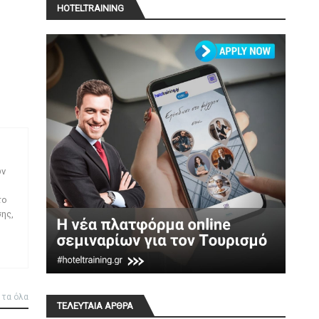
HOTELTRAINING
ων
το
ης,
 τα όλα
ΤΕΛΕΥΤΑΙΑ ΑΡΘΡΑ