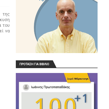
ν της
λκυση
α του
εί να
ΠΡΟΤΑΣΗ ΓΙΑ ΒΙΒΛΙΟ