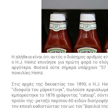
H αλήθεια είναι ότι αυτός ο διάσημος αριθμός εί
ο H.J. Heinz επινόησε για πρώτη φορά το σλόγ
αργότερα. Φυσικά ούτε σήμερα υπάρχουν "57 
ποικιλίες Heinz.
Στις αρχές της δεκαετίας του 1890, ο H.J. H
"ιδιοφυΐα του μάρκετινγκ", πωλούσε εμφιαλωμέ
εμπορεύτηκε το 1876 γράφοντας "catsup", σύντομ
προϊόν της- μεταξύ περίπου 60 ειδών διατροφής
την εποχή καθιστώντας τον ως τον "βασιλιά της