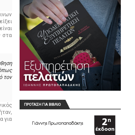
λινων
είξει
είναι
ς στα
σθηση
 όπως
ό τον
νικός
ΠΡΟΤΑΣΗ ΓΙΑ ΒΙΒΛΙΟ
ήταν,
α για