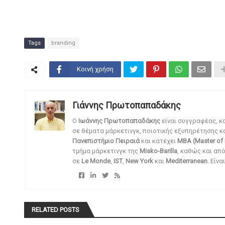
Tags
branding
Κοινή χρήση
Γιάννης Πρωτοπαπαδάκης
O
Ιωάννης Πρωτοπαπαδάκης
είναι συγγραφέας, κ
σε θέματα μάρκετινγκ, ποιοτικής εξυπηρέτησης κ
Πανεπιστήμιο Πειραιά
και κατέχει
MBA (Master of 
τμήμα μάρκετινγκ της
Misko-Barilla
, καθώς και απ
σε
Le Monde
,
IST
,
New York
και
Mediterranean
. Είν
RELATED POSTS