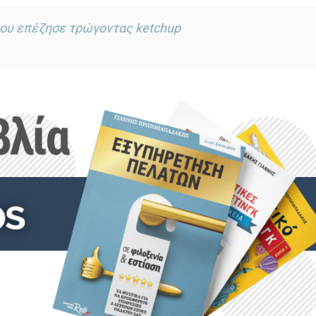
που επέζησε τρώγοντας ketchup