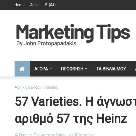
Home
About
Βιβλία
ΑΓΟΡΑ
ΠΡΟΩΘΗΣΗ
ΤΑ ΒΙΒΛΙΑ ΜΟΥ
Αρχική σελίδα
branding
57 Varieties. Η άγνωσ
αριθμό 57 της Heinz
Γιάννης Πρωτοπαπαδάκης
06 Μαρτίου