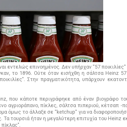
ναι εντελώς επινοημένος. Δεν υπήρχαν ''57 ποικιλίες''
καν, το 1896. Ούτε όταν εισήχθη η σάλτσα Heinz 57
ποικιλίες". Στην πραγματικότητα, υπάρχουν εκατον
einz, που κάποτε περιγράφηκε από έναν βιογράφο τ
νο αγριοράπανο, πίκλες, σάλτσα πιπεριού, κέτσαπ -π
α όμως το άλλαξε σε ''ketchup'' για να διαφοροποιήσ
. Τα τουρσιά ήταν η μεγαλύτερη επιτυχία του Heinz ε
 πίκλας".