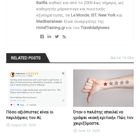
Barilla
, καθώς και από το 2000 έως σήμερα, ως
καθηγητής μάρκετινγκ και ποιοτικής
εξυπηρέτησης, σε
Le Monde
,
IST
,
New York
και
Mediterranean
. Είναι συνεργάτης της
HotelTraining.gr
και του
Traveldailynews
.
RELATED POSTS
Δείτε τα όλα
Πόσο αξιόπιστες είναι οι
Όταν ο πελάτης απειλεί να
περιλήψεις του ΑΙ;
γράψει «κακή κριτική». Πώς τον
χειριζόμαστε;
August 05, 2026
June 14, 2026