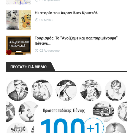
07 Αυγούστου
Η ιστορία του Ακρον Ιλιον Κρυστάλ
05 Μαΐου
Τουρισμός: Το "Ανοίξαμε και σας περιμένουμε"
πέθανε...
02 Αυγούστου
ΠΡΟΤΑΣΗ ΓΙΑ ΒΙΒΛΙΟ