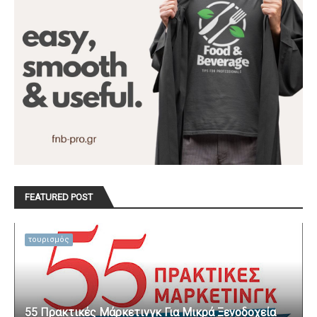
FEATURED POST
τουρισμός
55 Πρακτικές Μάρκετινγκ Για Μικρά Ξενοδοχεία