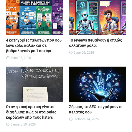
4 κατηγορίες πελατών που σου
Τα reviews πεθαίνουν ή απλώς
λένε «όλα καλά» και σε
αλλάζουν ρόλο;
βαθμολογούν με 1 αστέρι
June 06, 2026
June 07, 2026
Όταν η κακή κριτική γίνεται
Σήμερα, το SEO το γράφουν οι
διαφήμιση: πώς οι εταιρείες
πελάτες σου
κερδίζουν από τους haters
October 14, 2025
January 10, 2026