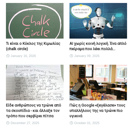
Τι είναι ο Κύκλος της Κιμωλίας
AI χωρίς κοινή λογική. Ένα απλό
(chalk circle)
πείραμα που λέει πολλά...
January 16, 2026
January 09, 2026
Είδε ανθρώπους να τρώνε από
Πώς η Google «ξεγέλασε» τους
τα σκουπίδια - και άλλαξε τον
υπαλλήλους της να τρώνε πιο
τρόπο που σερβίρει πίτσα
υγιεινά
December 27, 2025
October 01, 2025