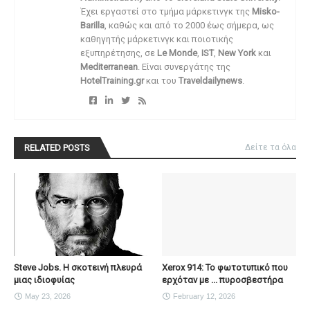
Έχει εργαστεί στο τμήμα μάρκετινγκ της
Misko-
Barilla
, καθώς και από το 2000 έως σήμερα, ως
καθηγητής μάρκετινγκ και ποιοτικής
εξυπηρέτησης, σε
Le Monde
,
IST
,
New York
και
Mediterranean
. Είναι συνεργάτης της
HotelTraining.gr
και του
Traveldailynews
.
RELATED POSTS
Δείτε τα όλα
Steve Jobs. Η σκοτεινή πλευρά
Xerox 914: Το φωτοτυπικό που
μιας ιδιοφυίας
ερχόταν με ... πυροσβεστήρα
May 23, 2026
February 12, 2026