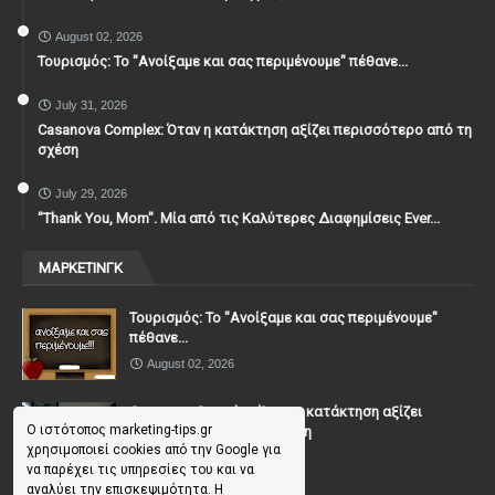
August 02, 2026
Τουρισμός: Το "Ανοίξαμε και σας περιμένουμε" πέθανε...
July 31, 2026
Casanova Complex: Όταν η κατάκτηση αξίζει περισσότερο από τη
σχέση
July 29, 2026
"Thank You, Mοm". Μία από τις Καλύτερες Διαφημίσεις Ever...
ΜΑΡΚΕΤΙΝΓΚ
Τουρισμός: Το "Ανοίξαμε και σας περιμένουμε"
πέθανε...
August 02, 2026
Casanova Complex: Όταν η κατάκτηση αξίζει
Ο ιστότοπος marketing-tips.gr
περισσότερο από τη σχέση
χρησιμοποιεί cookies από την Google για
July 31, 2026
να παρέχει τις υπηρεσίες του και να
αναλύει την επισκεψιμότητα. Η