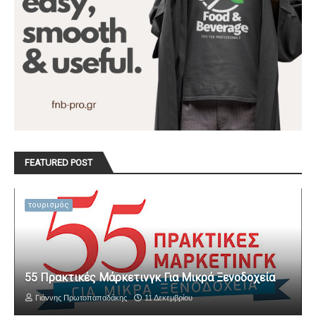
FEATURED POST
τουρισμός
55 Πρακτικές Μάρκετινγκ Για Μικρά Ξενοδοχεία
Γιάννης Πρωτοπαπαδάκης
11 Δεκεμβρίου