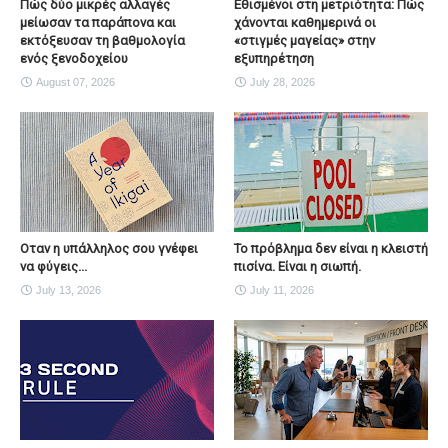
Πώς δύο μικρές αλλαγές
Εθισμένοι στη μετριότητα: Πώς
μείωσαν τα παράπονα και
χάνονται καθημερινά οι
εκτόξευσαν τη βαθμολογία
«στιγμές μαγείας» στην
ενός ξενοδοχείου
εξυπηρέτηση
August 07, 2026
July 28, 2026
Οταν η υπάλληλος σου γνέφει
Το πρόβλημα δεν είναι η κλειστή
να φύγεις...
πισίνα. Είναι η σιωπή.
July 13, 2026
July 11, 2026