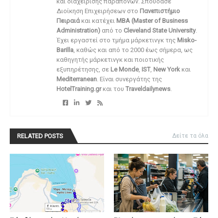
και διαχείρισης παραπόνων. Σπούδασε
Διοίκηση Επιχειρήσεων στο
Πανεπιστήμιο
Πειραιά
και κατέχει
MBA (Master of Business
Administration)
από το
Cleveland State University
.
Έχει εργαστεί στο τμήμα μάρκετινγκ της
Misko-
Barilla
, καθώς και από το 2000 έως σήμερα, ως
καθηγητής μάρκετινγκ και ποιοτικής
εξυπηρέτησης, σε
Le Monde
,
IST
,
New York
και
Mediterranean
. Είναι συνεργάτης της
HotelTraining.gr
και του
Traveldailynews
.
RELATED POSTS
Δείτε τα όλα