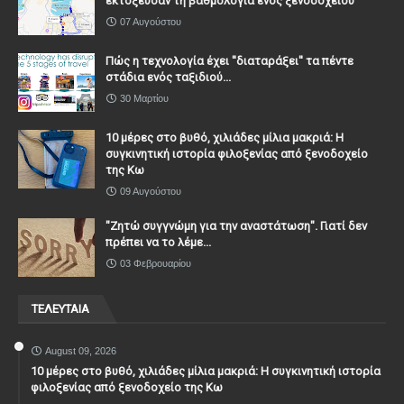
εκτόξευσαν τη βαθμολογία ενός ξενοδοχείου
07 Αυγούστου
Πώς η τεχνολογία έχει ''διαταράξει'' τα πέντε
στάδια ενός ταξιδιού...
30 Μαρτίου
10 μέρες στο βυθό, χιλιάδες μίλια μακριά: Η
συγκινητική ιστορία φιλοξενίας από ξενοδοχείο
της Κω
09 Αυγούστου
"Ζητώ συγγνώμη για την αναστάτωση". Γιατί δεν
πρέπει να το λέμε...
03 Φεβρουαρίου
ΤΕΛΕΥΤΑΙΑ
August 09, 2026
10 μέρες στο βυθό, χιλιάδες μίλια μακριά: Η συγκινητική ιστορία
φιλοξενίας από ξενοδοχείο της Κω