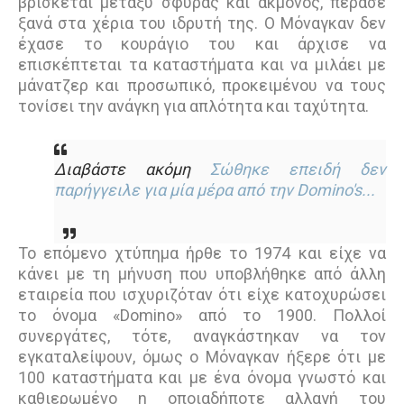
βρίσκεται µεταξύ σφύρας και άκµονος, πέρασε
ξανά στα χέρια του ιδρυτή της. Ο Μόναγκαν δεν
έχασε το κουράγιο του και άρχισε να
επισκέπτεται τα καταστήµατα και να µιλάει µε
µάνατζερ και προσωπικό, προκειµένου να τους
τονίσει την ανάγκη για απλότητα και ταχύτητα.
Διαβάστε ακόμη
Σώθηκε επειδή δεν
παρήγγειλε για μία μέρα από την Domino's...
Το επόµενο χτύπηµα ήρθε το 1974 και είχε να
κάνει µε τη µήνυση που υποβλήθηκε από άλλη
εταιρεία που ισχυριζόταν ότι είχε κατοχυρώσει
το όνοµα «Domino» από το 1900. Πολλοί
συνεργάτες, τότε, αναγκάστηκαν να τον
εγκαταλείψουν, όµως ο Μόναγκαν ήξερε ότι µε
100 καταστήµατα και µε ένα όνοµα γνωστό και
καθιερωµένο η οποιαδήποτε αλλαγή του