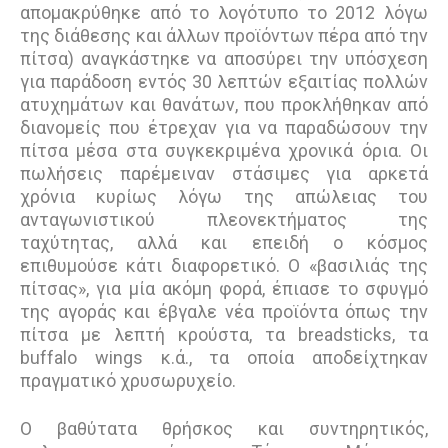
απομακρύθηκε από το λογότυπο το 2012 λόγω
της διάθεσης και άλλων προϊόντων πέρα από την
πίτσα) αναγκάστηκε να αποσύρει την υπόσχεση
για παράδοση εντός 30 λεπτών εξαιτίας πολλών
ατυχηµάτων και θανάτων, που προκλήθηκαν από
διανοµείς που έτρεχαν για να παραδώσουν την
πίτσα µέσα στα συγκεκριµένα χρονικά όρια. Οι
πωλήσεις παρέµειναν στάσιμες για αρκετά
χρόνια κυρίως λόγω της απώλειας του
ανταγωνιστικού πλεονεκτήµατος της
ταχύτητας, αλλά και επειδή ο κόσµος
επιθυµούσε κάτι διαφορετικό. Ο «βασιλιάς της
πίτσας», για µία ακόµη φορά, έπιασε το σφυγµό
της αγοράς και έβγαλε νέα προϊόντα όπως την
πίτσα µε λεπτή κρούστα, τα breadsticks, τα
buffalo wings κ.ά., τα οποία αποδείχτηκαν
πραγµατικό χρυσωρυχείο.
Ο βαθύτατα θρήσκος και συντηρητικός,