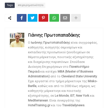
Tags
επιχειρηματικότητα
Γιάννης Πρωτοπαπαδάκης
O
Ιωάννης Πρωτοπαπαδάκης
είναι συγγραφέας,
καθηγητής, εισηγητής σεμιναρίων και
εκπαιδευτής προσωπικού ξενοδοχείων σε
θέματα μάρκετινγκ, ποιοτικής εξυπηρέτησης
και διαχείρισης παραπόνων. Σπούδασε
Διοίκηση Επιχειρήσεων στο
Πανεπιστήμιο
Πειραιά
και κατέχει
MBA (Master of Business
Administration)
από το
Cleveland State University
.
Έχει εργαστεί στο τμήμα μάρκετινγκ της
Misko-
Barilla
, καθώς και από το 2000 έως σήμερα, ως
καθηγητής μάρκετινγκ και ποιοτικής
εξυπηρέτησης, σε
Le Monde
,
IST
,
New York
και
Mediterranean
. Είναι συνεργάτης της
HotelTraining.gr
και του
Traveldailynews
.