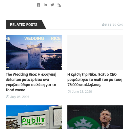
RELATED POSTS
Δείτε τα όλα
The Wedding Rice: Η ελληνική
Η κρίση της Nike. Γιατί ο CEO
ιδέα που μετατρέπει ένα
μοιράστηκε το mail του με τους
γαμήλιο έθιμο σε λύση για το
78.000 υπαλλήλους;
food waste
June 13, 2026
July 08, 2026