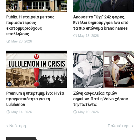
Publix. Η εταιρεία με τους
Ακουσε το "Οχι" 242 φορές.
περισσότερους
Εντέλει δημιούργησε ένα από
εκατομμυριούχους
τα πιο επώνυμα brand names
υπαλλήλους...
May 18, 2026
May 28, 2026
Premium ή υπερτιμημένο; Η νέα
Ζώνη ασφαλείας τριών
πραγματικότητα για τη
σημείων. Γιατί η Volvo χάρισε
Lululemon
την πατέντα;
May 14, 2026
May 10, 2026
Νεότερη
Παλαιότερη