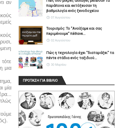
Πώς δύο μικρές αλλαγές μείωσαν τα
τι αν
παράπονα και εκτόξευσαν τη
βαθμολογία ενός ξενοδοχείου
ικούς
07 Αυγούστου
εμείς
Τουρισμός: Το "Ανοίξαμε και σας
περιμένουμε" πέθανε...
ικούς
02 Αυγούστου
ρυσι,
όμενη
Πώς η τεχνολογία έχει ''διαταράξει'' τα
πέντε στάδια ενός ταξιδιού...
 τότε
30 Μαρτίου
η μια
τημα,
ΠΡΟΤΑΣΗ ΓΙΑ ΒΙΒΛΙΟ
ι μία
ρα...
πλώς
τούμε
ός).