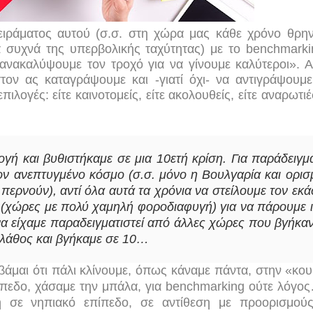
ειράματος αυτού (σ.σ. στη χώρα μας κάθε χρόνο θρη
 συχνά της υπερβολικής ταχύτητας) με το
benchmarki
α ανακαλύψουμε τον τροχό για να γίνουμε καλύτεροι». 
τον ας καταγράψουμε και -γιατί όχι- να αντιγράψουμ
επιλογές: είτε καινοτομείς, είτε ακολουθείς, είτε αναρωτιέ
ογή και βυθιστήκαμε σε μια 10ετή κρίση. Για παράδειγμ
ν ανεπτυγμένο κόσμο (σ.σ. μόνο η Βουλγαρία και ορισ
ρνούν), αντί όλα αυτά τα χρόνια να στείλουμε τον εκά
 (χώρες με πολύ χαμηλή φοροδιαφυγή) για να πάρουμε ι
 να είχαμε παραδειγματιστεί από άλλες χώρες που βγήκα
α λάθος και βγήκαμε σε 10…
βάμαι ότι πάλι κλίνουμε, όπως κάναμε πάντα, στην «κου
ίπεδο, χάσαμε την μπάλα, για
benchmarking
ούτε λόγο
η σε νηπιακό επίπεδο, σε αντίθεση με προορισμού