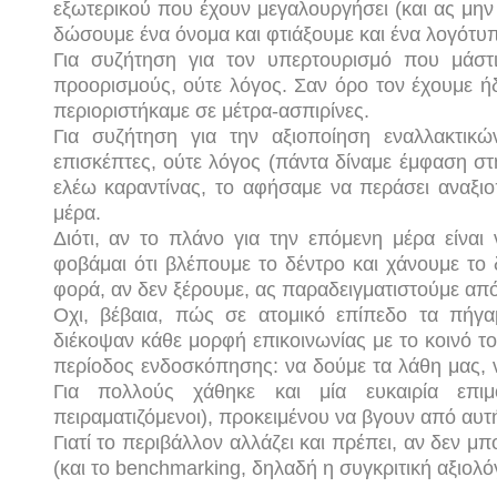
εξωτερικού που έχουν μεγαλουργήσει (και ας μην
δώσουμε ένα όνομα και φτιάξουμε και ένα λογότυπ
Για συζήτηση για τον υπερτουρισμό που μάστι
προορισμούς, ούτε λόγος. Σαν όρο τον έχουμε ήδ
περιοριστήκαμε σε μέτρα-ασπιρίνες.
Για συζήτηση για την αξιοποίηση εναλλακτικ
επισκέπτες, ούτε λόγος (πάντα δίναμε έμφαση στ
ελέω καραντίνας, το αφήσαμε να περάσει αναξιο
μέρα.
Διότι, αν το πλάνο για την επόμενη μέρα είνα
φοβάμαι ότι βλέπουμε το δέντρο και χάνουμε το 
φορά, αν δεν ξέρουμε, ας παραδειγματιστούμε από
Οχι, βέβαια, πώς σε ατομικό επίπεδο τα πήγαμ
διέκοψαν κάθε μορφή επικοινωνίας με το κοινό τ
περίοδος ενδοσκόπησης: να δούμε τα λάθη μας, ν
Για πολλούς χάθηκε και μία ευκαιρία επι
πειραματιζόμενοι), προκειμένου να βγουν από αυτή
Γιατί το περιβάλλον αλλάζει και πρέπει, αν δεν
(και το
benchmarking
, δηλαδή η συγκριτική αξιολ