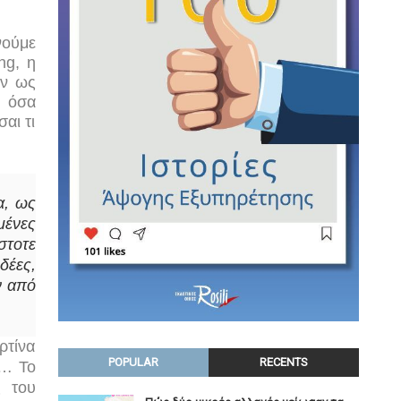
νούμε
ng
, η
Αν ως
ε όσα
σαι τι
α, ως
μένες
στοτε
δέες,
ν από
ρτίνα
POPULAR
RECENTS
ς… Το
ς του