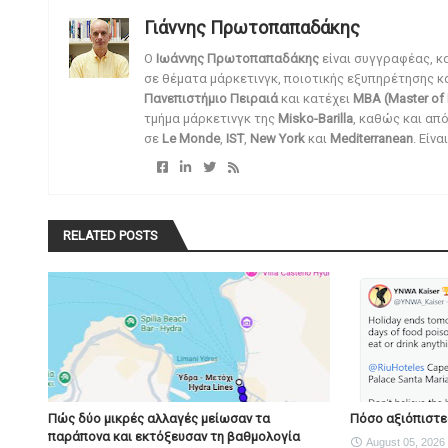
Γιάννης Πρωτοπαπαδάκης
O
Ιωάννης Πρωτοπαπαδάκης
είναι συγγραφέας, κ
σε θέματα μάρκετινγκ, ποιοτικής εξυπηρέτησης κ
Πανεπιστήμιο Πειραιά
και κατέχει
MBA (Master of 
τμήμα μάρκετινγκ της
Misko-Barilla
, καθώς και απ
σε
Le Monde
,
IST
,
New York
και
Mediterranean
. Είν
RELATED POSTS
Πώς δύο μικρές αλλαγές μείωσαν τα
Πόσο αξιόπιστες
παράπονα και εκτόξευσαν τη βαθμολογία
August 05, 2026