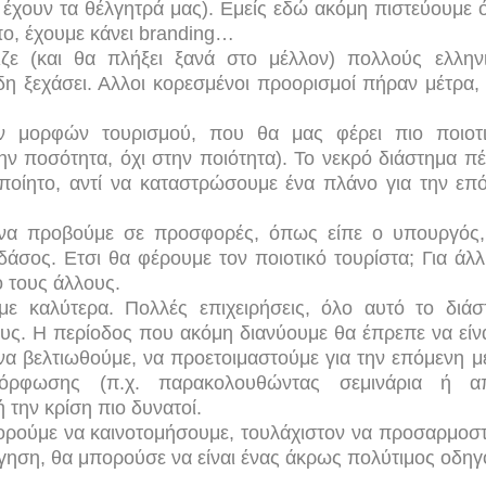
 έχουν τα θέλγητρά μας). Εμείς εδώ ακόμη πιστεύουμε ό
ο, έχουμε κάνει
branding
…
ζε (και θα πλήξει ξανά στο μέλλον) πολλούς ελλην
η ξεχάσει. Αλλοι κορεσμένοι προορισμοί πήραν μέτρα, 
ών μορφών τουρισμού, που θα μας φέρει πιο ποιοτ
ην ποσότητα, όχι στην ποιότητα). Το νεκρό διάστημα πέ
ποίητο, αντί να καταστρώσουμε ένα πλάνο για την επ
ι να προβούμε σε προσφορές, όπως είπε ο υπουργός,
δάσος. Ετσι θα φέρουμε τον ποιοτικό τουρίστα; Για άλλ
 τους άλλους.
ε καλύτερα. Πολλές επιχειρήσεις, όλο αυτό το διάσ
ους. Η περίοδος που ακόμη διανύουμε θα έπρεπε να είνα
α βελτιωθούμε, να προετοιμαστούμε για την επόμενη μέ
μόρφωσης (π.χ. παρακολουθώντας σεμινάρια ή α
 την κρίση πιο δυνατοί.
 μπορούμε να καινοτομήσουμε, τουλάχιστον να προσαρμοσ
όγηση, θα μπορούσε να είναι ένας άκρως πολύτιμος οδηγ