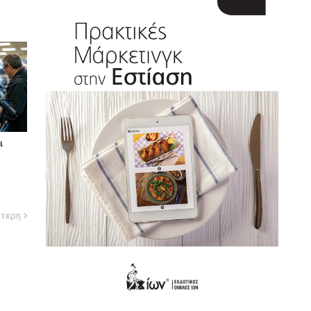
ι
ότερη