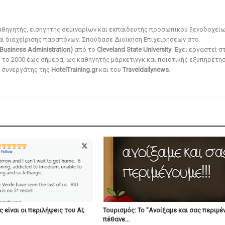
αθηγητής, εισηγητής σεμιναρίων και εκπαιδευτής προσωπικού ξενοδοχεί
αι διαχείρισης παραπόνων. Σπούδασε Διοίκηση Επιχειρήσεων στο
Business Administration)
από το
Cleveland State University
. Έχει εργαστεί σ
ό το 2000 έως σήμερα, ως καθηγητής μάρκετινγκ και ποιοτικής εξυπηρέτησ
αι συνεργάτης της
HotelTraining.gr
και του
Traveldailynews
.
 είναι οι περιλήψεις του ΑΙ;
Τουρισμός: Το "Ανοίξαμε και σας περιμέ
πέθανε...