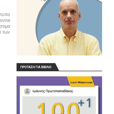
ότυπο
ονται
στιμα
α των
ΠΡΟΤΑΣΗ ΓΙΑ ΒΙΒΛΙΟ