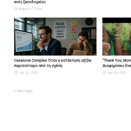
ενός ξενοδοχείου
August 07, 2026
Casanova Complex: Όταν η κατάκτηση αξίζει
"Thank You, Mοm
περισσότερο από τη σχέση
Διαφημίσεις Ever
July 31, 2026
July 29, 2026
Νεότερη