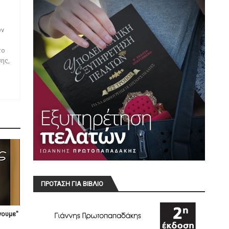
ων
το
ης,
ΠΡΟΤΑΣΗ ΓΙΑ ΒΙΒΛΙΟ
νουμε"