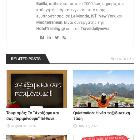
Barilla
, καθώς και από το 2000 έως σήμερα, ως
καθηγητής μάρκετινγκ και ποιοτικής
εξυπηρέτησης, σε
Le Monde
,
IST
,
New York
και
Mediterranean
. Είναι συνεργάτης της
HotelTraining.gr
και του
Traveldailynews
.
RELATED POSTS
Δείτε τα όλα
Τουρισμός: Το "Ανοίξαμε και
Quietcation: Η νέα ταξιδιωτική
σας περιμένουμε" πέθανε...
τάση
August 02, 2026
July 17, 2026