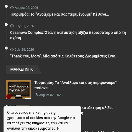
August 02, 2026
Τουρισμός: Το "Ανοίξαμε και σας περιμένουμε" πέθανε...
July 31, 2026
Casanova Complex: Όταν η κατάκτηση αξίζει περισσότερο από τη
σχέση
July 29, 2026
"Thank You, Mοm". Μία από τις Καλύτερες Διαφημίσεις Ever...
ΜΑΡΚΕΤΙΝΓΚ
Τουρισμός: Το "Ανοίξαμε και σας περιμένουμε"
πέθανε...
August 02, 2026
Casanova Complex: Όταν η κατάκτηση αξίζει
Ο ιστότοπος marketing-tips.gr
περισσότερο από τη σχέση
χρησιμοποιεί cookies από την Google για
July 31, 2026
να παρέχει τις υπηρεσίες του και να
αναλύει την επισκεψιμότητα. Η