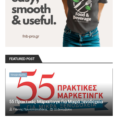
FEATURED POST
τουρισμός
55 Πρακτικές Μάρκετινγκ Για Μικρά Ξενοδοχεία
Γιάννης Πρωτοπαπαδάκης
11 Δεκεμβρίου