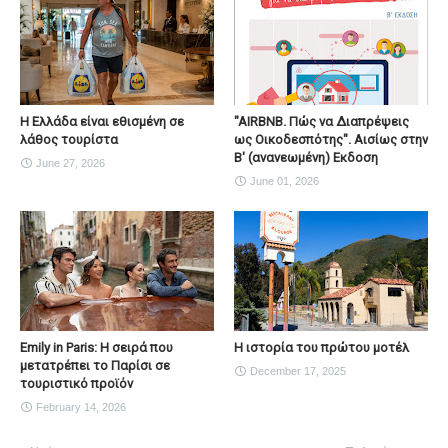
Η Ελλάδα είναι εθισμένη σε
"AIRBNB. Πώς να Διαπρέψεις
λάθος τουρίστα
ως Οικοδεσπότης". Αισίως στην
Β' (ανανεωμένη) Εκδοση
June 27, 2026
June 01, 2026
Emily in Paris: Η σειρά που
Η ιστορία του πρώτου μοτέλ
μετατρέπει το Παρίσι σε
December 17, 2025
τουριστικό προϊόν
February 14, 2026