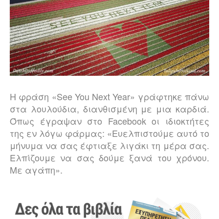
Η
φράση
«See You Next Year»
γράφτηκε
πάνω
στα
λουλούδια
,
διανθισμένη
με
μια
καρδιά
.
Όπως έγραψαν στο
Facebook
οι ιδιοκτήτες
της εν λόγω φάρμας: «Ευελπιστούμε αυτό το
μήνυμα να σας έφτιαξε λιγάκι τη μέρα σας.
Ελπίζουμε
να
σας
δούμε
ξανά
του
χρόνου
.
Με
αγάπη
»
.