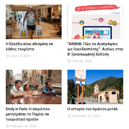
Η Ελλάδα είναι εθισμένη σε
"AIRBNB. Πώς να Διαπρέψεις
λάθος τουρίστα
ως Οικοδεσπότης". Αισίως στην
Β' (ανανεωμένη) Εκδοση
June 27, 2026
June 01, 2026
Emily in Paris: Η σειρά που
Η ιστορία του πρώτου μοτέλ
μετατρέπει το Παρίσι σε
December 17, 2025
τουριστικό προϊόν
February 14, 2026