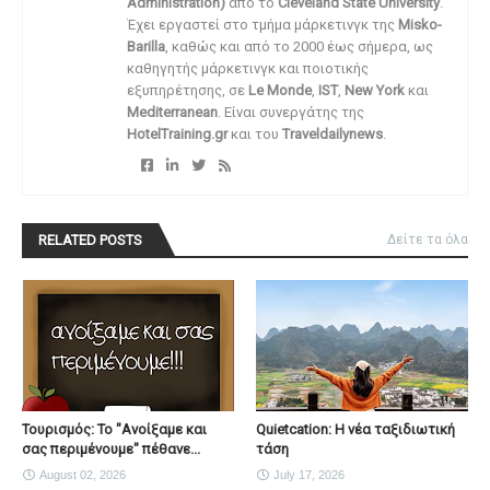
Administration)
από το
Cleveland State University
.
Έχει εργαστεί στο τμήμα μάρκετινγκ της
Misko-
Barilla
, καθώς και από το 2000 έως σήμερα, ως
καθηγητής μάρκετινγκ και ποιοτικής
εξυπηρέτησης, σε
Le Monde
,
IST
,
New York
και
Mediterranean
. Είναι συνεργάτης της
HotelTraining.gr
και του
Traveldailynews
.
RELATED POSTS
Δείτε τα όλα
Τουρισμός: Το "Ανοίξαμε και
Quietcation: Η νέα ταξιδιωτική
σας περιμένουμε" πέθανε...
τάση
August 02, 2026
July 17, 2026