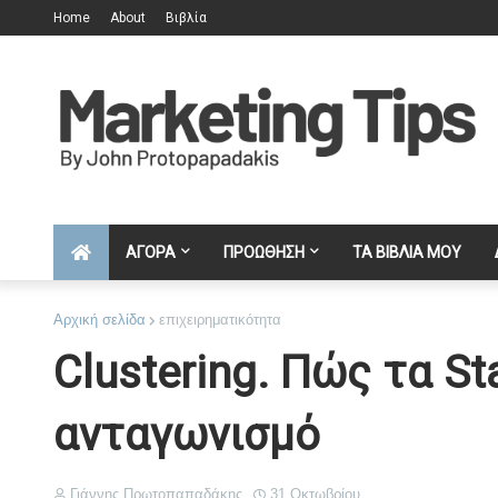
Home
About
Βιβλία
ΑΓΟΡΑ
ΠΡΟΩΘΗΣΗ
ΤΑ ΒΙΒΛΙΑ ΜΟΥ
Αρχική σελίδα
επιχειρηματικότητα
Clustering. Πώς τα S
ανταγωνισμό
Γιάννης Πρωτοπαπαδάκης
31 Οκτωβρίου