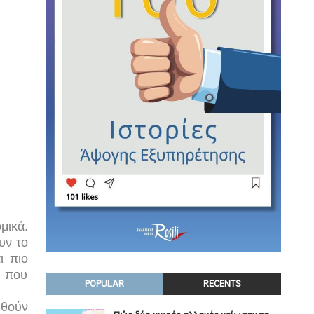
μικά.
υν το
ι πιο
, που
POPULAR
RECENTS
υθούν