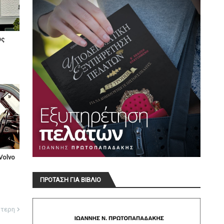
υς
Volvo
ΠΡΟΤΑΣΗ ΓΙΑ ΒΙΒΛΙΟ
ότερη