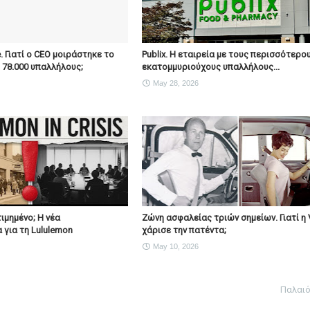
e. Γιατί ο CEO μοιράστηκε το
Publix. Η εταιρεία με τους περισσότερο
ς 78.000 υπαλλήλους;
εκατομμυριούχους υπαλλήλους...
May 28, 2026
ιμημένο; Η νέα
Ζώνη ασφαλείας τριών σημείων. Γιατί η 
 για τη Lululemon
χάρισε την πατέντα;
May 10, 2026
Παλαι