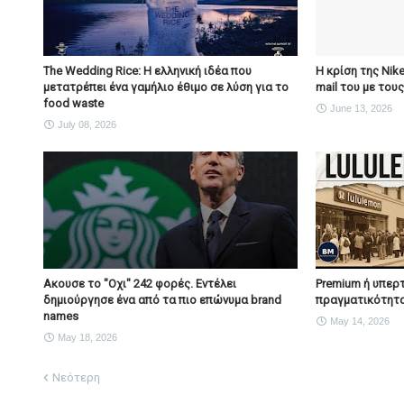
The Wedding Rice: Η ελληνική ιδέα που
Η κρίση της Nik
μετατρέπει ένα γαμήλιο έθιμο σε λύση για το
mail του με του
food waste
June 13, 2026
July 08, 2026
Ακουσε το "Οχι" 242 φορές. Εντέλει
Premium ή υπερτ
δημιούργησε ένα από τα πιο επώνυμα brand
πραγματικότητα
names
May 14, 2026
May 18, 2026
Νεότερη