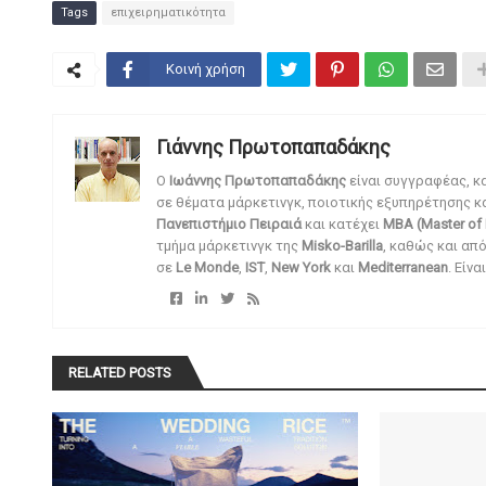
Tags
επιχειρηματικότητα
Κοινή χρήση
Γιάννης Πρωτοπαπαδάκης
O
Ιωάννης Πρωτοπαπαδάκης
είναι συγγραφέας, κ
σε θέματα μάρκετινγκ, ποιοτικής εξυπηρέτησης κ
Πανεπιστήμιο Πειραιά
και κατέχει
MBA (Master of 
τμήμα μάρκετινγκ της
Misko-Barilla
, καθώς και απ
σε
Le Monde
,
IST
,
New York
και
Mediterranean
. Είν
RELATED POSTS