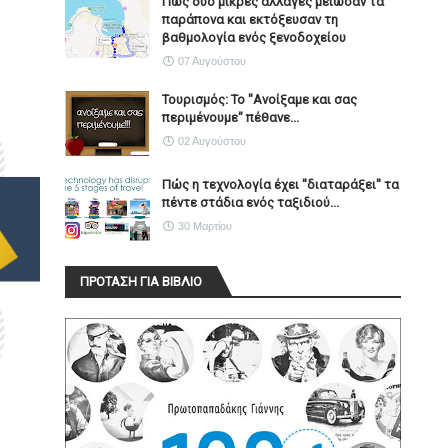
Πώς δύο μικρές αλλαγές μείωσαν τα
παράπονα και εκτόξευσαν τη
βαθμολογία ενός ξενοδοχείου
07 Αυγούστου
Τουρισμός: Το "Ανοίξαμε και σας
περιμένουμε" πέθανε...
02 Αυγούστου
Πώς η τεχνολογία έχει ''διαταράξει'' τα
πέντε στάδια ενός ταξιδιού...
30 Μαρτίου
ΠΡΟΤΑΣΗ ΓΙΑ ΒΙΒΛΙΟ