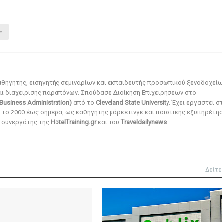
αθηγητής, εισηγητής σεμιναρίων και εκπαιδευτής προσωπικού ξενοδοχεί
αι διαχείρισης παραπόνων. Σπούδασε Διοίκηση Επιχειρήσεων στο
Business Administration)
από το
Cleveland State University
. Έχει εργαστεί σ
ό το 2000 έως σήμερα, ως καθηγητής μάρκετινγκ και ποιοτικής εξυπηρέτησ
αι συνεργάτης της
HotelTraining.gr
και του
Traveldailynews
.
Δείτε