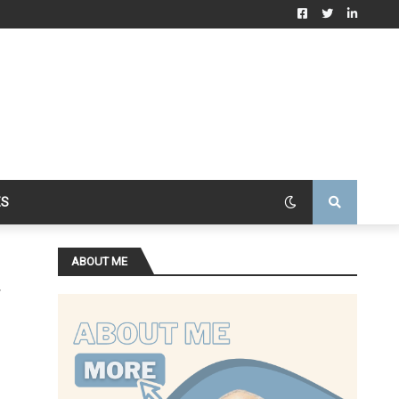
ES
ABOUT ME