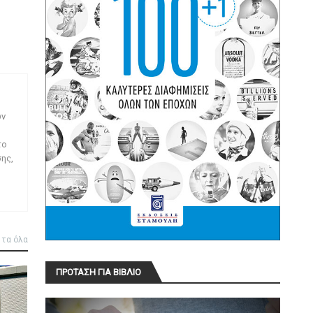
ων
το
ης,
 τα όλα
ΠΡΟΤΑΣΗ ΓΙΑ ΒΙΒΛΙΟ