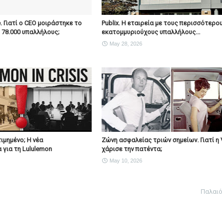
e. Γιατί ο CEO μοιράστηκε το
Publix. Η εταιρεία με τους περισσότερο
ς 78.000 υπαλλήλους;
εκατομμυριούχους υπαλλήλους...
May 28, 2026
ιμημένο; Η νέα
Ζώνη ασφαλείας τριών σημείων. Γιατί η 
 για τη Lululemon
χάρισε την πατέντα;
May 10, 2026
Παλαι