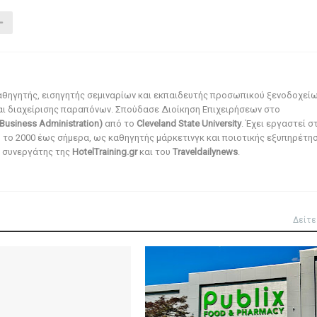
αθηγητής, εισηγητής σεμιναρίων και εκπαιδευτής προσωπικού ξενοδοχεί
αι διαχείρισης παραπόνων. Σπούδασε Διοίκηση Επιχειρήσεων στο
Business Administration)
από το
Cleveland State University
. Έχει εργαστεί σ
ό το 2000 έως σήμερα, ως καθηγητής μάρκετινγκ και ποιοτικής εξυπηρέτησ
αι συνεργάτης της
HotelTraining.gr
και του
Traveldailynews
.
Δείτε