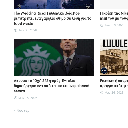
The Wedding Rice: Η ελληνική ιδέα που
Η κρίση της Nik
μετατρέπει ένα γαμήλιο έθιμο σε λύση για το
mail του με του
food waste
June 13, 2026
July 08, 2026
Ακουσε το "Οχι" 242 φορές. Εντέλει
Premium ή υπερτ
δημιούργησε ένα από τα πιο επώνυμα brand
πραγματικότητα
names
May 14, 2026
May 18, 2026
Νεότερη