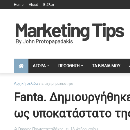
Home
About
Βιβλία
ΑΓΟΡΑ
ΠΡΟΩΘΗΣΗ
ΤΑ ΒΙΒΛΙΑ ΜΟΥ
Αρχική σελίδα
επιχειρηματικότητα
Fanta. Δημιουργήθηκε
ως υποκατάστατο της
Γιάννης Πρωτοπαπαδάκης
18 Φεβρουαρίου