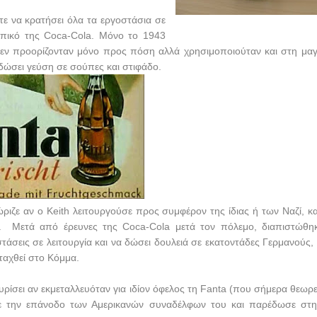
τε να κρατήσει όλα τα εργοστάσια σε
ωπικό της
Coca
-
Cola
. Μόνο το 1943
εν προορίζονταν μόνο προς πόση αλλά χρησιμοποιούταν και στη μαγε
δώσει γεύση σε σούπες και στιφάδο.
νώριζε αν ο
Keith
λειτουργούσε προς συμφέρον της ίδιας ή των Ναζί, κα
τη. Μετά από έρευνες της
Coca
-
Cola
μετά τον πόλεμο, διαπιστώθη
τάσεις σε λειτουργία και να δώσει δουλειά σε εκατοντάδες Γερμανούς, 
νταχθεί στο Κόμμα.
ρίσει αν εκμεταλλευόταν για ιδίον όφελος τη
Fanta
(που σήμερα θεωρεί
σε την επάνοδο των Αμερικανών συναδέλφων του και παρέδωσε στ