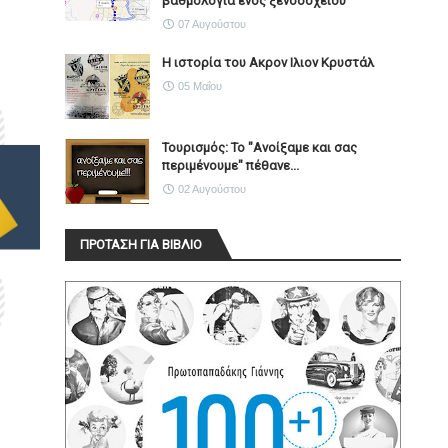
βαθμολογία ενός ξενοδοχείου
07 Αυγούστου
Η ιστορία του Ακρον Ιλιον Κρυστάλ
05 Μαΐου
Τουρισμός: Το "Ανοίξαμε και σας
περιμένουμε" πέθανε...
02 Αυγούστου
ΠΡΟΤΑΣΗ ΓΙΑ ΒΙΒΛΙΟ