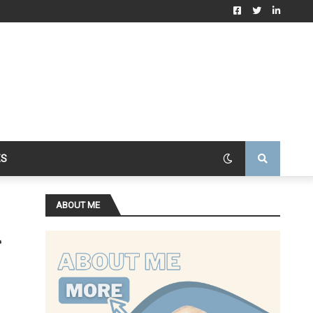
ES
ABOUT ME
α