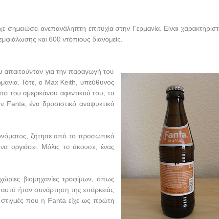
ίχε σημειώσει ανεπανάληπτη επιτυχία στην Γερμανία. Είναι χαρακτηριστ
 εμφιάλωσης και 600 ντόπιους διανομείς.
υ απαιτούνταν για την παραγωγή του
μανία. Τότε, ο
Max
Keith
, υπεύθυνος
νατο του αμερικάνου αφεντικού του, το
ην
Fanta
, ένα δροσιστικό αναψυκτικό
 ονόματος, ζήτησε από το προσωπικό
 να οργιάσει. Μόλις το άκουσε, ένας
γχώριες βιομηχανίες τροφίμων, όπως
, αυτό ήταν συνάρτηση της επάρκειάς
ν στιγμές που η
Fanta
είχε ως πρώτη