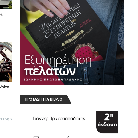
υς
Volvo
ΠΡΟΤΑΣΗ ΓΙΑ ΒΙΒΛΙΟ
ότερη