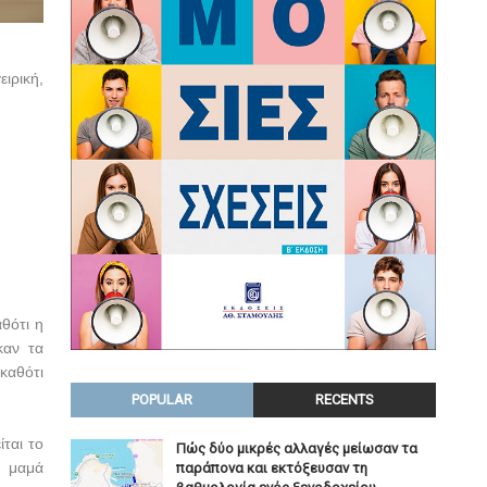
ιρική,
θότι η
καν τα
καθότι
POPULAR
RECENTS
ται το
Πώς δύο μικρές αλλαγές μείωσαν τα
η μαμά
παράπονα και εκτόξευσαν τη