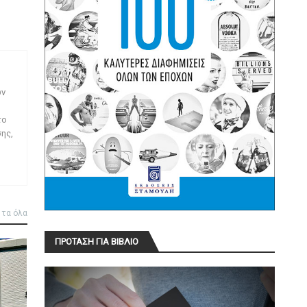
ων
το
ης,
 τα όλα
ΠΡΟΤΑΣΗ ΓΙΑ ΒΙΒΛΙΟ