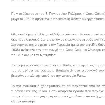
Πριν το ξέσπασμα του Β’ Παγκοσμίου Πολέμου, η
Coca
-
Cola
ε
μέχρι το 1939 η αμερικάνικη πολυεθνική διέθετε 43 εργοστάσια
Όλα αυτά όμως έμελλε να αλλάξουν σύντομα. Τα συστατικά πο
διάσημου σιροπιού δεν υπήρχαν σε επάρκεια στη ναζιστική Γερ
λειτουργίας της εταιρείας στην Γερμανία (μετά τον αιφνίδιο θά
1938) ανέστειλε την παραγωγή της
Coca
-
Cola
και λάνσα
ρε τ
που έμοιαζε με την τζιτζιμπίρα.
Το όνομα προέκυψε όταν ο ίδιος ο
Keith
, κατά την αναζήτηση
του να αφήσει την φαντασία (
fantastisch
στα γερμανικά) του
βετεράνος πωλητής επινόησε την επωνυμία
Fanta
.
Το νέο αναψυκτικό χρησιμοποιούσε ότι περίσσευε από τις ε
τυρόγαλα και ίνες μήλου. Όσον αφορά τα φρούτα που περιείχε
τους καθότι οι εισαγωγές προϊόντων είχαν διακοπεί– υπήρχα
ύλη το παντζάρι.