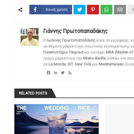
Κοινή χρήση
Γιάννης Πρωτοπαπαδάκης
O
Ιωάννης Πρωτοπαπαδάκης
είναι συγγραφέας, κ
σε θέματα μάρκετινγκ, ποιοτικής εξυπηρέτησης κ
Πανεπιστήμιο Πειραιά
και κατέχει
MBA (Master of 
τμήμα μάρκετινγκ της
Misko-Barilla
, καθώς και απ
σε
Le Monde
,
IST
,
New York
και
Mediterranean
. Είν
RELATED POSTS