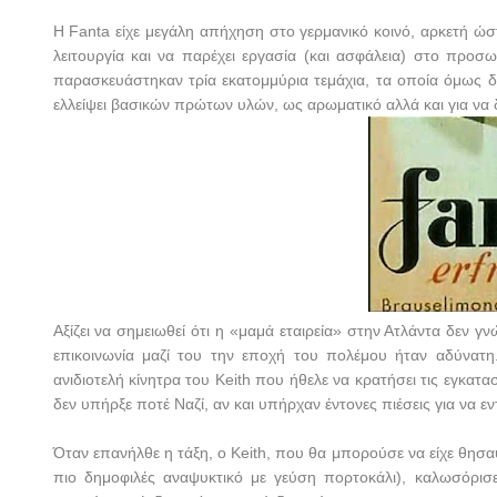
Η
Fanta
είχε μεγάλη απήχηση στο γερμανικό κοινό, αρκετή ώσ
λειτουργία και να παρέχει εργασία (και ασφάλεια) στο προσ
παρασκευάστηκαν τρία εκατομμύρια τεμάχια, τα οποία όμως δ
ελλείψει βασικών πρώτων υλών, ως αρωματικό αλλά και για να 
Αξίζει να σημειωθεί ότι η «μαμά εταιρεία» στην Ατλάντα δεν γ
επικοινωνία μαζί του την εποχή του πολέμου ήταν αδύνα
ανιδιοτελή κίνητρα του
Keith
που ήθελε να κρατήσει τις εγκατασ
δεν υπήρξε ποτέ Ναζί, αν και υπήρχαν έντονες πιέσεις για να ε
Όταν επανήλθε η τάξη, ο
Keith
, που θα μπορούσε να είχε θησαυ
πιο δημοφιλές αναψυκτικό με γεύση πορτοκάλι), καλωσόρι