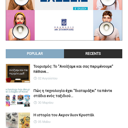
POPULAR
RECENTS
Τουρισμός: Το "Ανοίξαμε και σας περιμένουμε"
πέθανε...
02 Αυγούστου
Πώς η τεχνολογία έχει ''διαταράξει'' τα πέντε
στάδια ενός ταξιδιού...
30 Μαρτίου
Η ιστορία του Ακρον Ιλιον Κρυστάλ
05 Μαΐου