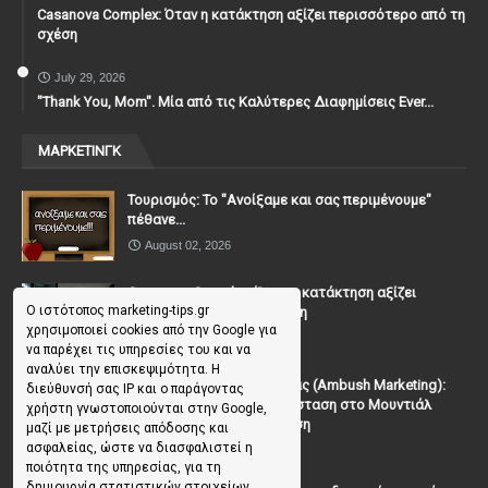
Casanova Complex: Όταν η κατάκτηση αξίζει περισσότερο από τη
σχέση
July 29, 2026
"Thank You, Mοm". Μία από τις Καλύτερες Διαφημίσεις Ever...
ΜΑΡΚΕΤΙΝΓΚ
Τουρισμός: Το "Ανοίξαμε και σας περιμένουμε"
πέθανε...
August 02, 2026
Casanova Complex: Όταν η κατάκτηση αξίζει
Ο ιστότοπος marketing-tips.gr
περισσότερο από τη σχέση
χρησιμοποιεί cookies από την Google για
July 31, 2026
να παρέχει τις υπηρεσίες του και να
αναλύει την επισκεψιμότητα. Η
To Μάρκετινγκ της Ενέδρας (Ambush Marketing):
διεύθυνσή σας IP και ο παράγοντας
Πώς να κλέψεις την παράσταση στο Μουντιάλ
χρήστη γνωστοποιούνται στην Google,
χωρίς (επίσημη) πρόσκληση
μαζί με μετρήσεις απόδοσης και
ασφαλείας, ώστε να διασφαλιστεί η
July 19, 2026
ποιότητα της υπηρεσίας, για τη
δημιουργία στατιστικών στοιχείων