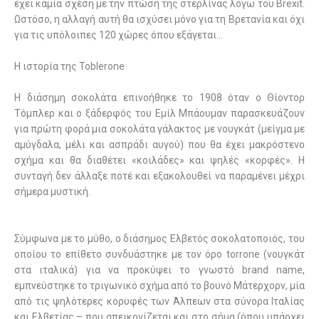
έχει καμία σχέση με την πτώση της στερλίνας λόγω του Brexit.
Ωστόσο, η αλλαγή αυτή θα ισχύσει μόνο για τη Βρετανία και όχι
για τις υπόλοιπες 120 χώρες όπου εξάγεται…
Η ιστορία της
Toblerone
H
διάσημη σοκολάτα επινοήθηκε το 1908 όταν ο Θίοντορ
Τόμπλερ και ο ξάδερφός του Εμίλ Μπάουμαν παρασκευάζουν
για πρώτη φορά μια σοκολάτα γάλακτος με νουγκάτ (μείγμα με
αμύγδαλα, μέλι και ασπράδι αυγού) που θα έχει μακρόστενο
σχήμα και θα διαθέτει «κοιλάδες» και ψηλές «κορφές». Η
συνταγή δεν άλλαξε ποτέ και εξακολουθεί να παραμένει μέχρι
σήμερα μυστική.
Σύμφωνα με το μύθο, ο διάσημος Ελβετός σοκολατοποιός, του
οποίου το επίθετο συνδυάστηκε με τον όρο
torrone
(νουγκάτ
στα ιταλικά) για να προκύψει το γνωστό
brand name
,
εμπνεύστηκε το τριγωνικό σχήμα από το βουνό Μάτερχορν, μία
από τις ψηλότερες κορυφές των Άλπεων στα σύνορα Ιταλίας
και Ελβετίας – που απεικονίζεται και στο σήμα (όπου υπάρχει