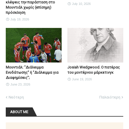
κλέψεις την παράσταση στο
July 10, 2026
Μουντιάλ χωρίς (επίσημη)
πρόσκληση
July 19, 2026
Μουντιάλ: "Διάλειμμα
Josiah Wedgwood. Ο πατέρας
Ενυδάτωσης" ή "Διάλειμμα για
του μοντέρνου μάρκετινγκ
Διαφημίσεις";
June 19, 2026
June 23, 2026
Νεότερη
Παλαιότερη
ABOUT ME