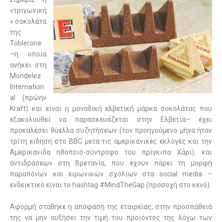
«τριγωνική
» σοκολάτα
της
Toblerone
–η οποία
ανήκει στη
Mondelez
Internation
al (πρώην
Kraft
) και είναι η μοναδική ελβετική μάρκα σοκολάτας που
εξακολουθεί να παρασκευάζεται στην Ελβετία– έχει
προκαλέσει θύελλα συζητήσεων (τον προηγούμενο μήνα ήταν
τρίτη είδηση στο BBC μετά τις αμερικανικές εκλογές και την
Αμερικανίδα ηθοποιό-σύντροφο του πρίγκιπα Χάρι). και
αντιδράσεων στη Βρετανία, που έχουν πάρει τη μορφή
παραπόνων και ειρωνικών σχολίων στα
social media
–
ενδεικτικό είναι το
hashtag
#MindTheGap (προσοχή στο κενό).
Αφορμή στάθηκε η απόφαση της εταιρείας, στην προσπάθειά
της να μην αυξήσει την τιμή του προϊόντος της λόγω των