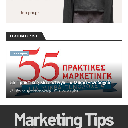
FEATURED POST
τουρισμός
55 Πρακτικές Μάρκετινγκ Για Μικρά Ξενοδοχεία
Γιάννης Πρωτοπαπαδάκης
11 Δεκεμβρίου