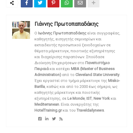
Γιάννης Πρωτοπαπαδάκης
O
Ιωάννης Πρωτοπαπαδάκης
είναι συγγραφέας,
καθηγητής, εισηγητής σεμιναρίων και
εκπαιδευτής προσωπικού ξενοδοχείων σε
θέματα μάρκετινγκ, ποιοτικής εξυπηρέτησης
και διαχείρισης παραπόνων. Σπούδασε
Διοίκηση Επιχειρήσεων στο
Πανεπιστήμιο
Πειραιά
και κατέχει
MBA (Master of Business
Administration)
από το
Cleveland State University
.
Έχει εργαστεί στο τμήμα μάρκετινγκ της
Misko-
Barilla
, καθώς και από το 2000 έως σήμερα, ως
καθηγητής μάρκετινγκ και ποιοτικής
εξυπηρέτησης, σε
Le Monde
,
IST
,
New York
και
Mediterranean
. Είναι συνεργάτης της
HotelTraining.gr
και του
Traveldailynews
.