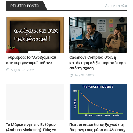
RELATED POSTS
Δείτε τα όλα
Τουρισμός: Το "Ανοίξαμε και
Casanova Complex: Όταν η
σας περιμένουμε" πέθανε...
κατάκτηση αξίζει περισσότερο
από τη σχέση
August 02, 2026
July 31, 2026
To Μάρκετινγκ της Ενέδρας
Γιατί οι επισκέπτες ξεχνούν τη
(Ambush Marketing): Πώς να
διαμονή τους μέσα σε 48 ώρες;