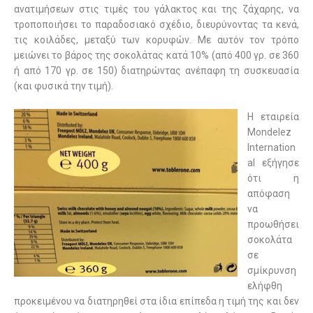
ανατιμήσεων στις τιμές του γάλακτος και της ζάχαρης, να
τροποποιήσει το παραδοσιακό σχέδιο, διευρύνοντας τα κενά,
τις κοιλάδες, μεταξύ των κορυφών. Με αυτόν τον τρόπο
μειώνει το βάρος της σοκολάτας κατά 10% (από 400 γρ. σε 360
ή από 170 γρ. σε 150) διατηρώντας ανέπαφη τη συσκευασία
(και φυσικά την τιμή).
Η εταιρεία
Mondelez
Internation
al εξήγησε
ότι η
απόφαση
να
προωθήσει
σοκολάτα
σε
σμίκρυνση
ελήφθη
προκειμένου να διατηρηθεί στα ίδια επίπεδα η τιμή της και δεν