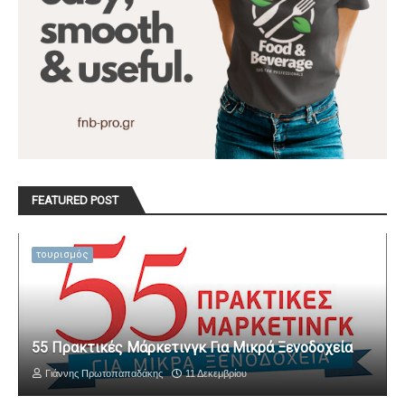
FEATURED POST
τουρισμός
55 Πρακτικές Μάρκετινγκ Για Μικρά Ξενοδοχεία
Γιάννης Πρωτοπαπαδάκης
11 Δεκεμβρίου