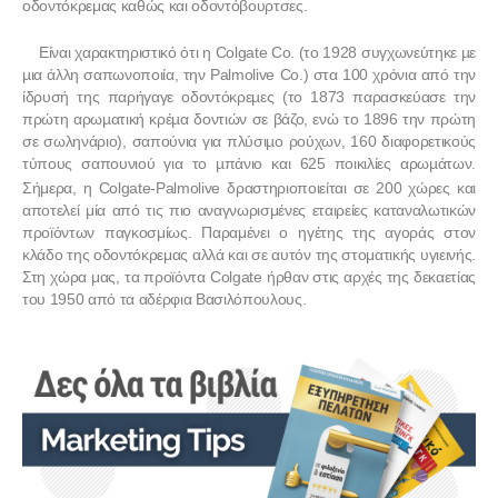
οδοντόκρεμας καθώς και οδοντόβουρτσες.
Είναι χαρακτηριστικό ότι η Colgate Co. (το 1928 συγχωνεύτηκε µε
µια άλλη σαπωνοποιία, την Palmolive Co.) στα 100 χρόνια από την
ίδρυσή της παρήγαγε οδοντόκρεµες (το 1873 παρασκεύασε την
πρώτη αρωµατική κρέµα δοντιών σε βάζο, ενώ το 1896 την πρώτη
σε σωληνάριο), σαπούνια για πλύσιµο ρούχων, 160 διαφορετικούς
τύπους σαπουνιού για το µπάνιο και 625 ποικιλίες αρωµάτων.
Σήμερα, η Colgate-Palmolive δραστηριοποιείται σε 200 χώρες και
αποτελεί μία από τις πιο αναγνωρισμένες εταιρείες καταναλωτικών
προϊόντων παγκοσμίως. Παραμένει ο ηγέτης της αγοράς στον
κλάδο της οδοντόκρεμας αλλά και σε αυτόν της στοματικής υγιεινής.
Στη χώρα μας, τα προϊόντα
Colgate
ήρθαν στις αρχές της δεκαετίας
του 1950 από τα αδέρφια Βασιλόπουλους.