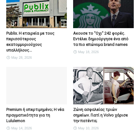
Publix. Η εταιρεία με τους
Ακουσε το "Οχι" 242 φορές.
περισσότερους
Εντέλει δημιούργησε ένα από
εκατομμυριούχους
τα πιο επώνυμα brand names
υπαλλήλους...
May 18, 2026
May 28, 2026
Premium ή υπερτιμημένο; Η νέα
Ζώνη ασφαλείας τριών
πραγματικότητα για τη
σημείων. Γιατί η Volvo χάρισε
Lululemon
την πατέντα;
May 14, 2026
May 10, 2026