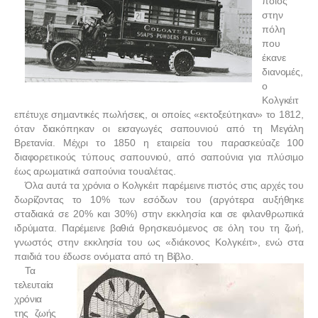
ποιός
στην
πόλη
που
έκανε
διανοµές,
ο
Κολγκέιτ
επέτυχε σηµαντικές πωλήσεις, οι οποίες «εκτοξεύτηκαν» το 1812,
όταν διακόπηκαν οι εισαγωγές σαπουνιού από τη Μεγάλη
Βρετανία. Μέχρι το 1850 η εταιρεία του παρασκεύαζε 100
διαφορετικούς τύπους σαπουνιού, από σαπούνια για πλύσιµο
έως αρωµατικά σαπούνια τουαλέτας.
Όλα αυτά τα χρόνια ο Κολγκέιτ παρέµεινε πιστός στις αρχές του
δωρίζοντας το 10% των εσόδων του (αργότερα αυξήθηκε
σταδιακά σε 20% και 30%) στην εκκλησία και σε φιλανθρωπικά
ιδρύµατα. Παρέµεινε βαθιά θρησκευόµενος σε όλη του τη ζωή,
γνωστός στην εκκλησία του ως «διάκονος Κολγκέιτ», ενώ στα
παιδιά του έδωσε ονόµατα από τη Βίβλο.
Τα
τελευταία
χρόνια
της ζωής