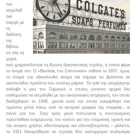
του
ασχολήθ
ηκε
ενεργά µε
τη
διάδοση
της
Βίβλου
σε όλη τη
χώρα,
ενώ χρηµατοδότησε τη ίδρυση θρησκευτικής σχολής, η οποία φέρει
το όνοµά του. Ο «Βασιλιάς του Σαπουνιού» πέθανε το 1857, όµως
το όνοµά του εξακολουθεί ακόµα και σήµερα να βρίσκεται σε
εκατοντάδες προϊόντα του σούπερ µάρκετ. Τα ηνία της επιχείρησης
ανέλαβε ο γιος του Σάμιουελ, ο οποίος ωστόσο αρχικά δεν
επιθυμούσε να ασχοληθεί με την οικογενειακή επιχείρηση, τον οποίο
διαδέχθηκαν το 1908, χρονιά κατά την οποία αναγέρθηκε ένα
τεράστιο ρολόι πάνω από τα κεντρικά γραφεία της εταιρείας-, οι
πέντε γιοι του. Στην τρίτη γενιά πιστώνεται η συντονισμένη
προσπάθεια ενημέρωσης του κοινού για την στοματική υγιεινή και
την ανάγκη χρήσης οδοντόκρεμας και οδοντόβουρτσας – μάλιστα,
το 1911 διανεμήθηκαν σε σχολεία δύο εκατομμύρια σωληνάρια