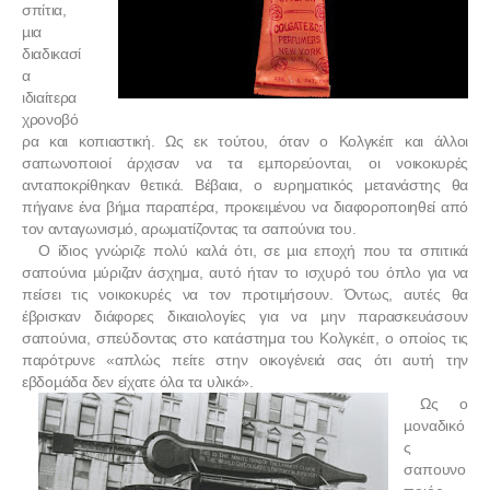
σπίτια,
µια
διαδικασί
α
ιδιαίτερα
χρονοβό
ρα και κοπιαστική. Ως εκ τούτου, όταν ο Κολγκέιτ και άλλοι
σαπωνοποιοί άρχισαν να τα εµπορεύονται, οι νοικοκυρές
ανταποκρίθηκαν θετικά. Βέβαια, ο ευρηματικός μετανάστης θα
πήγαινε ένα βήµα παραπέρα, προκειµένου να διαφοροποιηθεί από
τον ανταγωνισµό, αρωµατίζοντας τα σαπούνια του.
Ο ίδιος γνώριζε πολύ καλά ότι, σε µια εποχή που τα σπιτικά
σαπούνια µύριζαν άσχημα, αυτό ήταν το ισχυρό του όπλο για να
πείσει τις νοικοκυρές να τον προτιµήσουν. Όντως, αυτές θα
έβρισκαν διάφορες δικαιολογίες για να µην παρασκευάσουν
σαπούνια, σπεύδοντας στο κατάστημα του Κολγκέιτ, ο οποίος τις
παρότρυνε «απλώς πείτε στην οικογένειά σας ότι αυτή την
εβδοµάδα δεν είχατε όλα τα υλικά».
Ως ο
µοναδικό
ς
σαπουνο