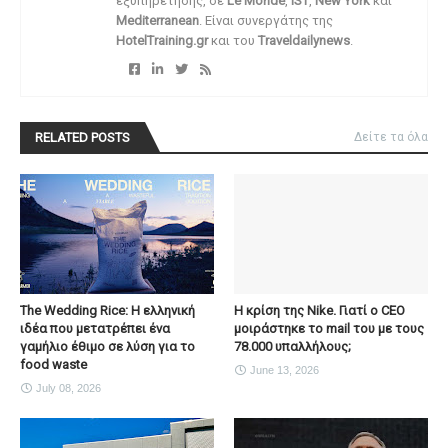
εξυπηρέτησης, σε
Le Monde
,
IST
,
New York
και
Mediterranean
. Είναι συνεργάτης της
HotelTraining.gr
και του
Traveldailynews
.
RELATED POSTS
Δείτε τα όλα
The Wedding Rice: Η ελληνική
Η κρίση της Nike. Γιατί ο CEO
ιδέα που μετατρέπει ένα
μοιράστηκε το mail του με τους
γαμήλιο έθιμο σε λύση για το
78.000 υπαλλήλους;
food waste
June 13, 2026
July 08, 2026