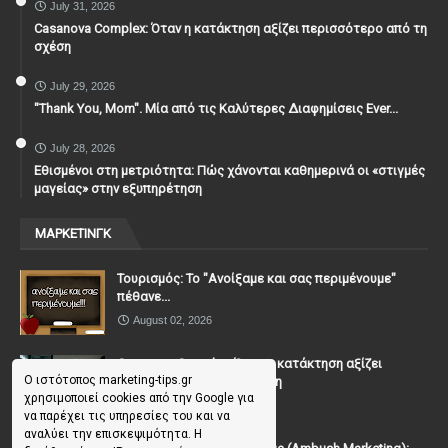
July 31, 2026
Casanova Complex: Όταν η κατάκτηση αξίζει περισσότερο από τη
σχέση
July 29, 2026
"Thank You, Mοm". Μία από τις Καλύτερες Διαφημίσεις Ever...
July 28, 2026
Εθισμένοι στη μετριότητα: Πώς χάνονται καθημερινά οι «στιγμές
μαγείας» στην εξυπηρέτηση
ΜΑΡΚΕΤΙΝΓΚ
Τουρισμός: Το "Ανοίξαμε και σας περιμένουμε"
πέθανε...
August 02, 2026
Casanova Complex: Όταν η κατάκτηση αξίζει
Ο ιστότοπος marketing-tips.gr
περισσότερο από τη σχέση
χρησιμοποιεί cookies από την Google για
July 31, 2026
να παρέχει τις υπηρεσίες του και να
αναλύει την επισκεψιμότητα. Η