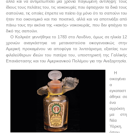
αλλά και να αντιμετωπίσει μία χρόνια παγιωμένη αντίληψη: τους
ίδιους τους πελάτες του, τις νοικοκυρές που έφτιαχναν τα δικά τους
σαπούνια, τις οποίες έπρεπε να πείσει όχι µόνο ότι το σαπούνι του
ήταν πιο οικονοµικό και πιο ποιοτικό, αλλά και να αποτινάξει από
πάνω τους την εικόνα της «κακής» νοικοκυράς, που δεν φτιάχνει το
δικό της σαπούνι.
Ο Κολγκέιτ γεννήθηκε το 1783 στο Λονδίνο, όµως σε ηλικία 12
χρονών αναγκάστηκε να µεταναστεύσει οικογενειακώς στην
Αµερική προκειµένου να αποφύγει το λιντσάρισµα,
εξαιτίας των
φιλελεύθερων ιδεών του πατέρα του, υποστηρικτή της Γαλλικής
Επανάστασης και του Αμερικανικού Πολέμου για την Ανεξαρτησία.
Η
οικογένει
α
εγκαταστ
άθηκε σε
ένα
αγρόκτη
µα στη
Νέα
Υόρκη,
όπου