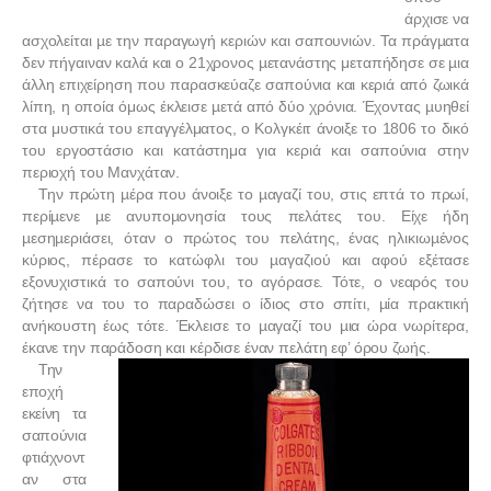
άρχισε να
ασχολείται µε την παραγωγή κεριών και σαπουνιών. Τα πράγµατα
δεν πήγαιναν καλά και ο 21χρονος µετανάστης μεταπήδησε σε µια
άλλη επιχείρηση που παρασκεύαζε σαπούνια και κεριά από ζωικά
λίπη, η οποία όμως έκλεισε µετά από δύο χρόνια. Έχοντας µυηθεί
στα μυστικά του επαγγέλματος, ο Κολγκέιτ άνοιξε το 1806 το δικό
του εργοστάσιο και κατάστημα για κεριά και σαπούνια στην
περιοχή του Μανχάταν.
Την πρώτη µέρα που άνοιξε το µαγαζί του, στις επτά το πρωί,
περίµενε µε ανυποµονησία τους πελάτες του. Είχε ήδη
µεσηµεριάσει, όταν ο πρώτος του πελάτης, ένας ηλικιωµένος
κύριος, πέρασε το κατώφλι του µαγαζιού και αφού εξέτασε
εξονυχιστικά το σαπούνι του, το αγόρασε. Τότε, ο νεαρός του
ζήτησε να του το παραδώσει ο ίδιος στο σπίτι, µία πρακτική
ανήκουστη έως τότε. Έκλεισε το µαγαζί του µια ώρα νωρίτερα,
έκανε την παράδοση και κέρδισε έναν πελάτη εφ’ όρου ζωής.
Την
εποχή
εκείνη τα
σαπούνια
φτιάχνοντ
αν στα