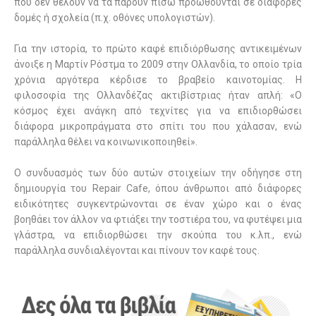
που δεν θέλουν να τα πάρουν πίσω προωθούνται σε διάφορες
δομές ή σχολεία (π.χ. οθόνες υπολογιστών).
Για την ιστορία, το πρώτο καφέ επιδιόρθωσης αντικειμένων
άνοιξε η Μαρτίν Ρόστμα το 2009 στην Ολλανδία, το οποίο τρία
χρόνια αργότερα κέρδισε το βραβείο καινοτομίας. Η
φιλοσοφία της Ολλανδέζας ακτιβίστριας ήταν απλή: «Ο
κόσμος έχει ανάγκη από τεχνίτες για να επιδιορθώσει
διάφορα μικροπράγματα στο σπίτι του που χάλασαν, ενώ
παράλληλα θέλει να κοινωνικοποιηθεί».
Ο συνδυασμός των δύο αυτών στοιχείων την οδήγησε στη
δημιουργία του Repair Cafe, όπου άνθρωποι από διάφορες
ειδικότητες συγκεντρώνονται σε έναν χώρο και ο ένας
βοηθάει τον άλλον να φτιάξει την τοστιέρα του, να φυτέψει μια
γλάστρα, να επιδιορθώσει την σκούπα του κ.λπ., ενώ
παράλληλα συνδιαλέγονται και πίνουν τον καφέ τους.