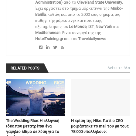
Administration)
από το
Cleveland State University
.
Έχει εργαστεί στο τμήμα μάρκετινγκ της
Misko-
Barilla
, καθώς και από το 2000 έως σήμερα, ως
καθηγητής μάρκετινγκ και ποιοτικής
εξυπηρέτησης, σε
Le Monde
,
IST
,
New York
και
Mediterranean
. Είναι συνεργάτης της
HotelTraining.gr
και του
Traveldailynews
.
RELATED POSTS
Δείτε τα όλα
The Wedding Rice: Η ελληνική
Η κρίση της Nike. Γιατί ο CEO
ιδέα που μετατρέπει ένα
μοιράστηκε το mail του με τους
γαμήλιο έθιμο σε λύση για το
78.000 υπαλλήλους;