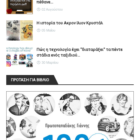
πέθανε...
02 Αυγούστου
Η ιστορία του Ακρον Ιλιον Κρυστάλ
05 Μαΐου
Πώς η τεχνολογία έχει ''διαταράξει'' τα πέντε
στάδια ενός ταξιδιού...
30 Μαρτίου
ΠΡΟΤΑΣΗ ΓΙΑ ΒΙΒΛΙΟ