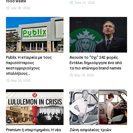
food waste
June 13, 2026
July 08, 2026
Publix. Η εταιρεία με τους
Ακουσε το "Οχι" 242 φορές.
περισσότερους
Εντέλει δημιούργησε ένα από
εκατομμυριούχους
τα πιο επώνυμα brand names
υπαλλήλους...
May 18, 2026
May 28, 2026
Premium ή υπερτιμημένο; Η νέα
Ζώνη ασφαλείας τριών