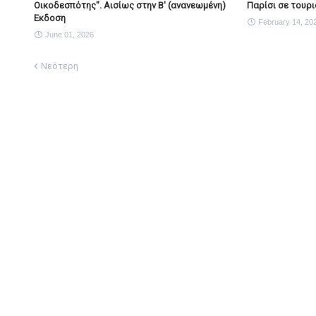
Οικοδεσπότης". Αισίως στην Β' (ανανεωμένη)
Παρίσι σε τουρι
Εκδοση
February 14, 20
June 01, 2026
Νεότερη