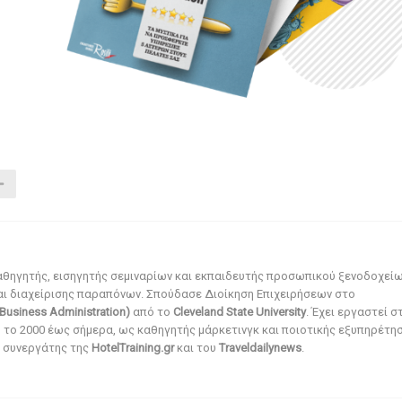
αθηγητής, εισηγητής σεμιναρίων και εκπαιδευτής προσωπικού ξενοδοχεί
αι διαχείρισης παραπόνων. Σπούδασε Διοίκηση Επιχειρήσεων στο
Business Administration)
από το
Cleveland State University
. Έχει εργαστεί σ
ό το 2000 έως σήμερα, ως καθηγητής μάρκετινγκ και ποιοτικής εξυπηρέτησ
αι συνεργάτης της
HotelTraining.gr
και του
Traveldailynews
.