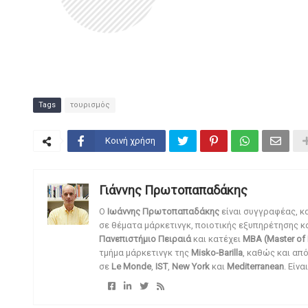
Tags
τουρισμός
Κοινή χρήση
Γιάννης Πρωτοπαπαδάκης
O
Ιωάννης Πρωτοπαπαδάκης
είναι συγγραφέας, κ
σε θέματα μάρκετινγκ, ποιοτικής εξυπηρέτησης κ
Πανεπιστήμιο Πειραιά
και κατέχει
MBA (Master of 
τμήμα μάρκετινγκ της
Misko-Barilla
, καθώς και απ
σε
Le Monde
,
IST
,
New York
και
Mediterranean
. Είν