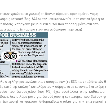
ν τους χρεώσει το γεύμα ή τη διανυκτέρευση, προκειμένου να μη
ναφείς ιστοσελίδες. Άλλοι πάλι επικοινωνούν με το εστιατόριο ή το
ερεύσεις. Υπάρχουν, βέβαια, και αυτοί που προσλαμβάνονται από
ντι αμοιβής (η ταρίφα είναι πέντε δολάρια η κριτική)
ό ρόλο στη λήψη καταναλωτικών αποφάσεων (το 83% των ταξιδιωτών 
ικές κατά την επιλογή καταλύματος – σύμφωνα με έρευνες, ένα ακόμη 
 έσοδα του ξενοδοχείου έως 9%) έχει συμβάλλει στην καθιέρω
δαμε, δεν μιλάμε μόνο για ξενοδόχους ή εστιάτορες που βάζουν φ
ς έκπτωση) να γράψουν διθυραμβικά σχόλια για την επιχείρησή 