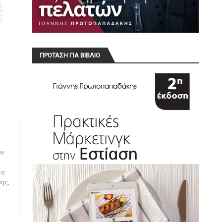
ΠΡΟΤΑΣΗ ΓΙΑ ΒΙΒΛΙΟ
ων
το
ης,