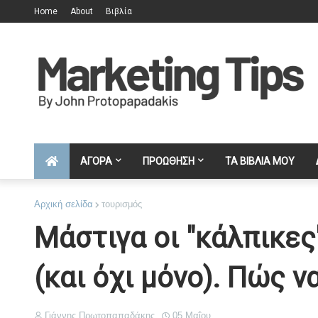
Home
About
Βιβλία
ΑΓΟΡΑ
ΠΡΟΩΘΗΣΗ
ΤΑ ΒΙΒΛΙΑ ΜΟΥ
Αρχική σελίδα
τουρισμός
Μάστιγα οι "κάλπικες'
(και όχι μόνο). Πώς ν
Γιάννης Πρωτοπαπαδάκης
05 Μαΐου