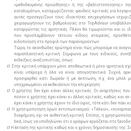
«μεθοδευμένης προώθησης» ή της «βελτιστοποίησης» της
καταλυμάτων, καταχωρίζοντας ψευδείς κριτικές για λογαρια
αυτές προσεγγίζουν τους ιδιοκτήτες επιχειρήσεων ισχυρι
χειραγωγήσουν τις βαθμολογίες στο TripAdvisor υποβάλλον
καταργώντας τις αρνητικές. Πλέον θα τιμωρούνται και οι ι
που προσλαμβάνουν τέτοιου είδους εταιρείες, προσθέτ
ειδοποίηση στο προφίλ των παρανομούντων.
Τώρα, το ακανθώδες ερώτημα είναι πώς μπορούμε να αναγν
παραπλανητική κριτική. Σύμφωνα με τους ειδικούς, συν
ενδείξεις αναξιοπιστίας, όπως:
Στην κριτική υπάρχουν μόνο αποθεωτικά ή μόνο αρνητικά σχόλ
Ø
είναι υπέροχα ή όλα να είναι απογοητευτικά. Συχνά, αρκ
προσφερθεί κάτι δωρεάν ή με έκπτωση, π.χ. ένα μπολ μ
υποχρεωμένοι να εκθειάσουν την επιχείρηση.
Ο χρήστης δεν έχει κάνει άλλες κριτικές. Οι αναρτήσεις που 
Ø
πόσον ο χρήστης έχει κάνει κι άλλες κριτικές, καθώς και αν
έχει κάνει ο χρήστης έχουν το ίδιο ύφος, τότε κάτι δεν πάει κ
Η χρησιμοποίηση όρων εντυπωσιασμού. «Τέλειο», «συναρπασ
Ø
διαφήμιση, όχι σε αυθεντική κριτική. Επίσης, η χρησιμοπο
bed
, ίσως να υποδηλώνει ότι ο γράφων εργάζεται στο ξενοδο
Η έκταση της κριτικής καθώς και ο χρόνος δημοσίευσής της. Συν
Ø