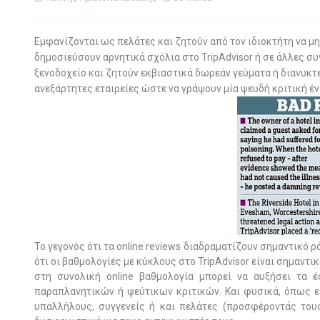
Εμφανίζονται ως πελάτες και ζητούν από τον ιδιοκτήτη να μη
δημοσιεύσουν αρνητικά σχόλια στο TripAdvisor ή σε άλλες συ
ξενοδοχείο και ζητούν εκβιαστικά δωρεάν γεύματα ή διανυκτ
ανεξάρτητες εταιρείες ώστε να γράψουν μία ψευδή κριτική ένα
Το γεγονός ότι τα online reviews διαδραματίζουν σημαντικ
ότι οι βαθμολογίες με κύκλους στο TripAdvisor είναι σημαντ
στη συνολική online βαθμολογία μπορεί να αυξήσει τα
παραπλανητικών ή ψεύτικων κριτικών. Και φυσικά, όπως εί
υπαλλήλους, συγγενείς ή και πελάτες (προσφέροντάς του