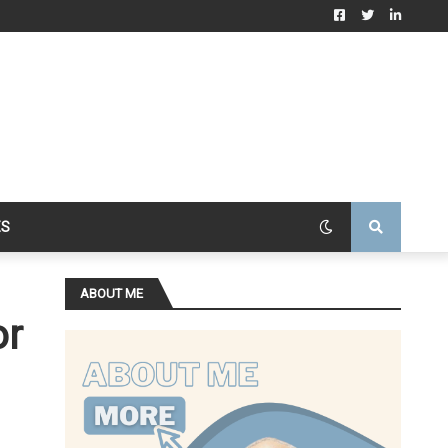
ES
ABOUT ME
or