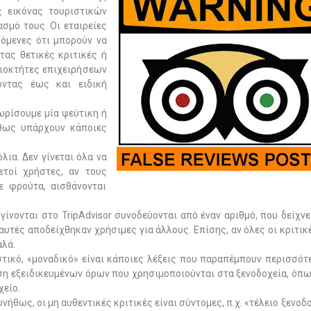
 εικόνας τουριστικών
σμό τους. Οι εταιρείες
ζόμενες ότι μπορούν να
τας θετικές κριτικές ή
διοκτήτες επιχειρήσεων
οντας έως και ειδική
ωρίσουμε μία ψεύτικη ή
ήθως υπάρχουν κάποιες
ια. Δεν γίνεται όλα να
ετοί χρήστες, αν τους
ε φρούτα, αισθάνονται
γίνονται στο TripAdvisor συνοδεύονται από έναν αριθμό, που δείχνε
 αυτές αποδείχθηκαν χρήσιμες για άλλους. Επίσης, αν όλες οι κριτικ
αλά.
τικό, «μοναδικό» είναι κάποιες λέξεις που παραπέμπουν περισσότ
ίηση εξειδικευμένων όρων που χρησιμοποιούνται στα ξενοδοχεία, όπ
χείο.
ήθως, οι μη αυθεντικές κριτικές είναι σύντομες, π.χ. «τέλειο ξενοδο