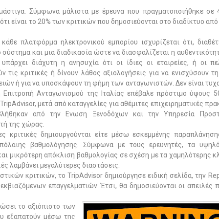
ε μάστιγα. Σύμφωνα μάλιστα με έρευνα που πραγματοποιήθηκε σε 
 ότι είναι το 20% των κριτικών που δημοσιεύονται στο διαδίκτυο από
κάθε πλατφόρμα ηλεκτρονικού εμπορίου ισχυρίζεται ότι, διαθέτ
 σύστημα και μια διαδικασία ώστε να διασφαλίζεται η αυθεντικότη
 υπάρχει διάχυτη η ανησυχία ότι οι ίδιες οι εταιρείες, ή οι πε
ν τις κριτικές ή δίνουν λάθος αξιολογήσεις για να ενισχύσουν τ
ειών ή για να υποσκάψουν τη φήμη των ανταγωνιστών. Δεν είναι τυχα
η Επιτροπή Ανταγωνισμού της Ιταλίας επέβαλε πρόστιμο ύψους 5
TripAdvisor, μετά από καταγγελίες για αθέμιτες επιχειρηματικές πρα
λήθηκαν από την Ενωση Ξενοδόχων και την Υπηρεσία Προστ
τή της χώρας.
ες κριτικές δημιουργούνται είτε μέσω εσκεμμένης παραπλάνηση
πόλαιης βαθμολόγησης. Σύμφωνα με τους ερευνητές, τα υψηλό
και μικρότερη απόκλιση βαθμολογίας σε σχέση με τα χαμηλότερης κ
κές λαμβάνει μεγαλύτερες διαστάσεις.
αστικών κριτικών, το
TripAdvisor
δημιούργησε ειδική σελίδα, την
Rep
 εκβιαζόμενων επαγγελματιών. Έτσι, θα δημοσιεύονται οι απειλές 
κώσει το αξιόπιστο των
ου εξαπατούν μέσω της