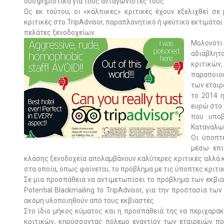
δυσφημιστικά για τους ανταγωνιστές τους.
Ως εκ τούτου, οι «κάλπικες» κριτικές έχουν εξελιχθεί σ
κριτικές στο TripAdvisor, παραπλανητικό ή ψεύτικο εκτιμάται
πελάτες ξενοδοχείων.
Μολονότι 
αδιάβλητο
κριτικών,
παραποιού
των εταιρ
το 2014 
ευρώ στο 
που υποβ
Καταναλω
Οι ύποπτ
μέσω επι
κλάσης ξενοδοχεία απολαμβάνουν καλύτερες κριτικές αλλά 
στα οποία, όπως φαίνεται, το πρόβλημα με τις ύποπτες κριτι
Σε μια προσπάθεια να αντιμετωπίσει το πρόβλημα των εκβι
Potential
Blackmailing
to
TripAdvisor
, για την προστασία των
ακόμη υλοποιηθούν από τους εκβιαστές.
Στο ίδιο μήκος κύματος και η προσπάθειά της να περιχαρα
κριτικών, κηρύσσοντας πόλεμο εναντίον των εταιρειών π