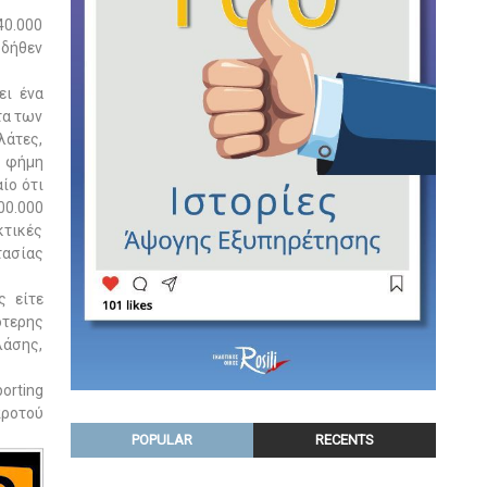
40.000
 δήθεν
ει ένα
τα των
λάτες,
η φήμη
ίο ότι
00.000
κτικές
ασίας
ς είτε
τερης
λάσης,
orting
προτού
POPULAR
RECENTS