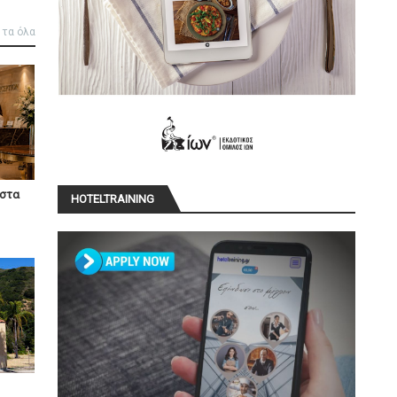
 τα όλα
ίστα
HOTELTRAINING