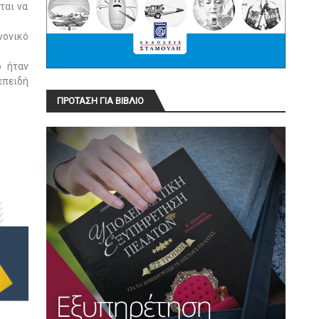
ται να
νονικό
ό ήταν
επειδή
ΠΡΟΤΑΣΗ ΓΙΑ ΒΙΒΛΙΟ