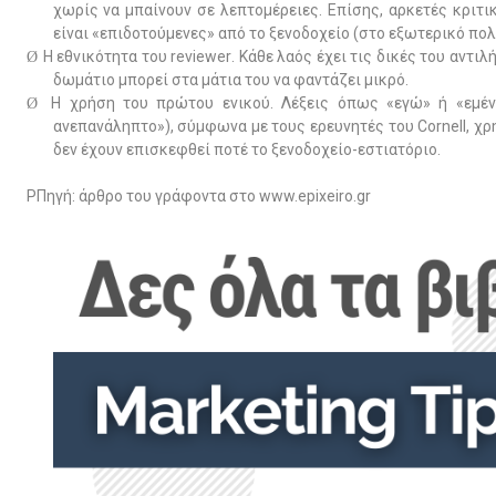
χωρίς να μπαίνουν σε λεπτομέρειες. Επίσης, αρκετές κριτ
είναι «επιδοτούμενες» από το ξενοδοχείο (στο εξωτερικό πολ
Η εθνικότητα του
reviewer
. Κάθε λαός έχει τις δικές του αντι
Ø
δωμάτιο μπορεί στα μάτια του να φαντάζει μικρό.
Η χρήση του πρώτου ενικού. Λέξεις όπως «εγώ» ή «εμένα
Ø
ανεπανάληπτο»), σύμφωνα με τους ερευνητές του
Cornell
, χ
δεν έχουν επισκεφθεί ποτέ το ξενοδοχείο-εστιατόριο.
PΠηγή: άρθρο του γράφοντα στο www.epixeiro.gr