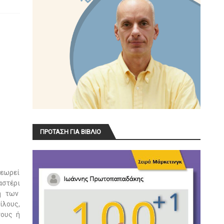
ΠΡΟΤΑΣΗ ΓΙΑ ΒΙΒΛΙΟ
θεωρεί
αστέρι
ση των
ίλους,
τους ή