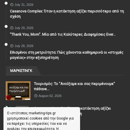
July 31, 2026
Casanova Complex: Όταν η κατάκτηση αξίζει περισσότερο από τη
σχέση
July 29, 2026
"Thank You, Mοm". Μία από τις Καλύτερες Διαφημίσεις Ever...
July 28, 2026
Εθισμένοι στη μετριότητα: Πώς χάνονται καθημερινά οι «στιγμές
μαγείας» στην εξυπηρέτηση
ΜΑΡΚΕΤΙΝΓΚ
Τουρισμός: Το "Ανοίξαμε και σας περιμένουμε"
πέθανε...
August 02, 2026
Casanova Complex: Όταν η κατάκτηση αξίζει
Ο ιστότοπος marketing-tips.gr
περισσότερο από τη σχέση
χρησιμοποιεί cookies από την Google για
July 31, 2026
να παρέχει τις υπηρεσίες του και να
αναλύει την επισκεψιμότητα. Η