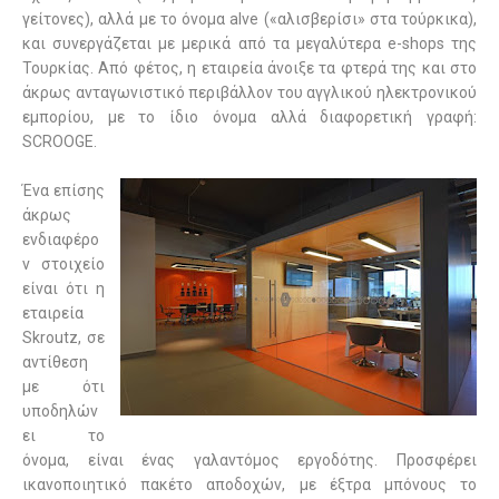
γείτονες), αλλά με το όνομα alve («αλισβερίσι» στα τούρκικα),
και συνεργάζεται με μερικά από τα μεγαλύτερα e-shops της
Τουρκίας. Από φέτος, η εταιρεία άνοιξε τα φτερά της και στο
άκρως ανταγωνιστικό περιβάλλον του αγγλικού ηλεκτρονικού
εμπορίου, με το ίδιο όνομα αλλά διαφορετική γραφή:
SCROOGE.
Ένα επίσης
άκρως
ενδιαφέρο
ν στοιχείο
είναι ότι η
εταιρεία
Skroutz
, σε
αντίθεση
με ότι
υποδηλών
ει το
όνομα, είναι ένας γαλαντόμος εργοδότης. Προσφέρει
ικανοποιητικό πακέτο αποδοχών, με έξτρα μπόνους το