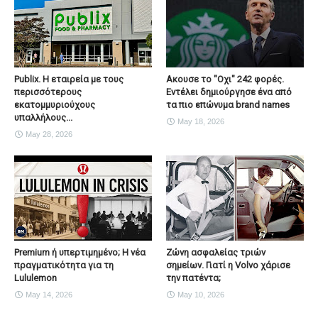
Publix. Η εταιρεία με τους
Ακουσε το "Οχι" 242 φορές.
περισσότερους
Εντέλει δημιούργησε ένα από
εκατομμυριούχους
τα πιο επώνυμα brand names
υπαλλήλους...
May 18, 2026
May 28, 2026
Premium ή υπερτιμημένο; Η νέα
Ζώνη ασφαλείας τριών
πραγματικότητα για τη
σημείων. Γιατί η Volvo χάρισε
Lululemon
την πατέντα;
May 14, 2026
May 10, 2026