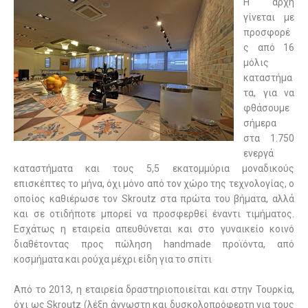
Η αρχή
γίνεται με
προσφορέ
ς από 16
μόλις
καταστήμα
τα, για να
φθάσουμε
σήμερα
στα 1.750
ενεργά
καταστήματα και τους 5,5 εκατομμύρια μοναδικούς
επισκέπτες το μήνα, όχι μόνο από τον χώρο της τεχνολογίας, ο
οποίος καθιέρωσε τον Skroutz στα πρώτα του βήματα, αλλά
και σε οτιδήποτε μπορεί να προσφερθεί έναντι τιμήματος.
Εσχάτως η εταιρεία απευθύνεται και στο γυναικείο κοινό
διαθέτοντας προς πώληση handmade προϊόντα, από
κοσμήματα και ρούχα μέχρι είδη για το σπίτι
Από το 2013, η εταιρεία δραστηριοποιείται και στην Τουρκία,
όχι ως
Skroutz
(λέξη άγνωστη και δυσκολοπρόφερτη για τους