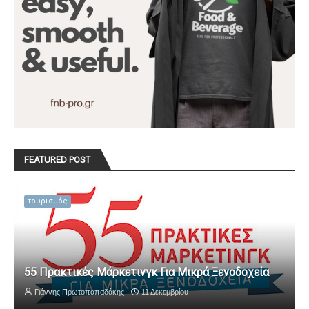
FEATURED POST
τουρισμός
55 Πρακτικές Μάρκετινγκ Για Μικρά Ξενοδοχεία
Γιάννης Πρωτοπαπαδάκης
11 Δεκεμβρίου