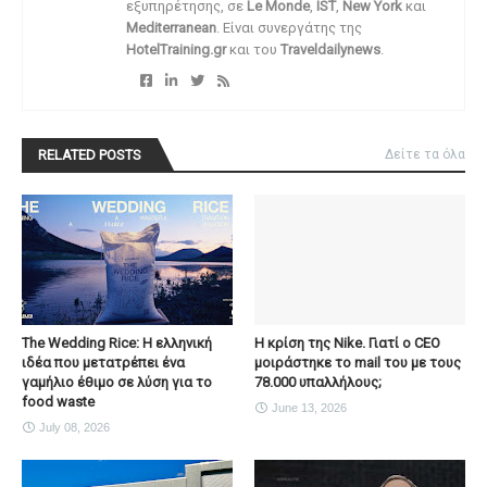
εξυπηρέτησης, σε
Le Monde
,
IST
,
New York
και
Mediterranean
. Είναι συνεργάτης της
HotelTraining.gr
και του
Traveldailynews
.
RELATED POSTS
Δείτε τα όλα
The Wedding Rice: Η ελληνική
Η κρίση της Nike. Γιατί ο CEO
ιδέα που μετατρέπει ένα
μοιράστηκε το mail του με τους
γαμήλιο έθιμο σε λύση για το
78.000 υπαλλήλους;
food waste
June 13, 2026
July 08, 2026