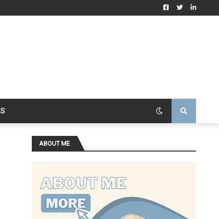
ES
ABOUT ME