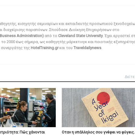
αθηγητής, εισηγητής σεμιναρίων και εκπαιδευτής προσωπικού ξενοδοχεί
αι διαχείρισης παραπόνων. Σπούδασε Διοίκηση Επιχειρήσεων στο
Business Administration)
από το
Cleveland State University
. Έχει εργαστεί σ
ό το 2000 έως σήμερα, ως καθηγητής μάρκετινγκ και ποιοτικής εξυπηρέτησ
αι συνεργάτης της
HotelTraining.gr
και του
Traveldailynews
.
Δείτε
ετριότητα: Πώς χάνονται
Οταν η υπάλληλος σου γνέφει να φύγεις..