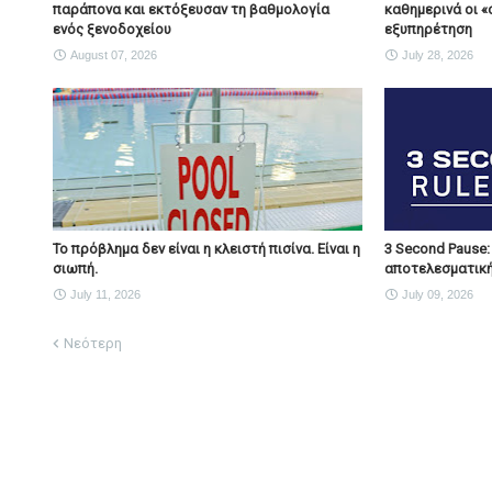
παράπονα και εκτόξευσαν τη βαθμολογία
καθημερινά οι «
ενός ξενοδοχείου
εξυπηρέτηση
August 07, 2026
July 28, 2026
Το πρόβλημα δεν είναι η κλειστή πισίνα. Είναι η
3 Second Pause:
σιωπή.
αποτελεσματική
July 11, 2026
July 09, 2026
Νεότερη