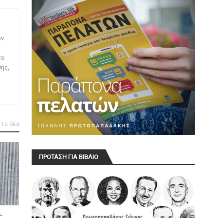
ων
το
ης,
 τα όλα
ΠΡΟΤΑΣΗ ΓΙΑ ΒΙΒΛΙΟ
.