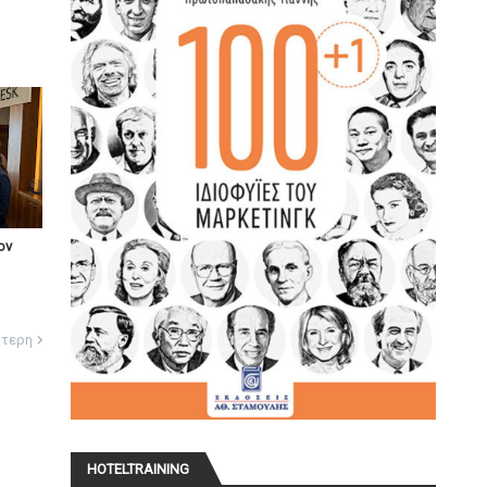
ον
ότερη
HOTELTRAINING