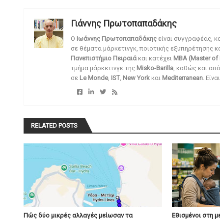
Γιάννης Πρωτοπαπαδάκης
O
Ιωάννης Πρωτοπαπαδάκης
είναι συγγραφέας, κ
σε θέματα μάρκετινγκ, ποιοτικής εξυπηρέτησης κ
Πανεπιστήμιο Πειραιά
και κατέχει
MBA (Master of 
τμήμα μάρκετινγκ της
Misko-Barilla
, καθώς και απ
σε
Le Monde
,
IST
,
New York
και
Mediterranean
. Είν
RELATED POSTS
Πώς δύο μικρές αλλαγές μείωσαν τα
Εθισμένοι στη μ