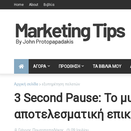
Home
About
Βιβλία
ΑΓΟΡΑ
ΠΡΟΩΘΗΣΗ
ΤΑ ΒΙΒΛΙΑ ΜΟΥ
Αρχική σελίδα
εξυπηρέτηση πελατών
3 Second Pause: Το μυ
αποτελεσματική επικ
Γιάννης Πρωτοπαπαδάκης
09 Ιουλίου