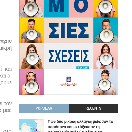
πριν
μικρή
ί και
αι οι
ξουμε
ε τον
POPULAR
RECENTS
ά μας
Πώς δύο μικρές αλλαγές μείωσαν τα
παράπονα και εκτόξευσαν τη
, στο