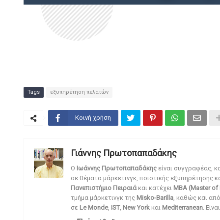
Tags
εξυπηρέτηση πελατών
Κοινή χρήση
Γιάννης Πρωτοπαπαδάκης
O
Ιωάννης Πρωτοπαπαδάκης
είναι συγγραφέας, κ
σε θέματα μάρκετινγκ, ποιοτικής εξυπηρέτησης κ
Πανεπιστήμιο Πειραιά
και κατέχει
MBA (Master of 
τμήμα μάρκετινγκ της
Misko-Barilla
, καθώς και απ
σε
Le Monde
,
IST
,
New York
και
Mediterranean
. Είν