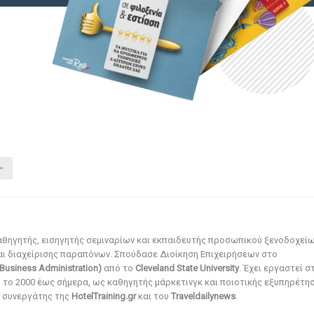
αθηγητής, εισηγητής σεμιναρίων και εκπαιδευτής προσωπικού ξενοδοχεί
αι διαχείρισης παραπόνων. Σπούδασε Διοίκηση Επιχειρήσεων στο
Business Administration)
από το
Cleveland State University
. Έχει εργαστεί σ
ό το 2000 έως σήμερα, ως καθηγητής μάρκετινγκ και ποιοτικής εξυπηρέτησ
αι συνεργάτης της
HotelTraining.gr
και του
Traveldailynews
.