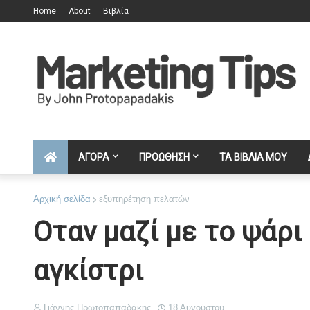
Home
About
Βιβλία
ΑΓΟΡΑ
ΠΡΟΩΘΗΣΗ
ΤΑ ΒΙΒΛΙΑ ΜΟΥ
Αρχική σελίδα
εξυπηρέτηση πελατών
Οταν μαζί με το ψάρι 
αγκίστρι
Γιάννης Πρωτοπαπαδάκης
18 Αυγούστου