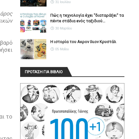
31 Ιουλίου
ιάρος
Πώς η τεχνολογία έχει ''διαταράξει'' τα
τικών
πέντε στάδια ενός ταξιδιού...
30 Μαρτίου
Η ιστορία του Ακρον Ιλιον Κρυστάλ
οβαρό
οήσει
05 Μαΐου
ΠΡΟΤΑΣΗ ΓΙΑ ΒΙΒΛΙΟ
αι το
ώντας