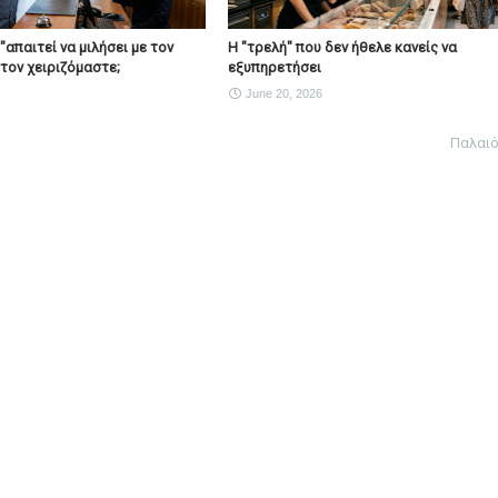
"απαιτεί να μιλήσει με τον
H "τρελή" που δεν ήθελε κανείς να
τον χειριζόμαστε;
εξυπηρετήσει
June 20, 2026
Παλαι