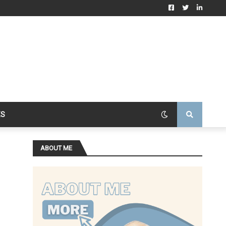
ES
ABOUT ME