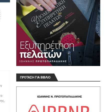
ΠΡΟΤΑΣΗ ΓΙΑ ΒΙΒΛΙΟ
ων
το
ης,