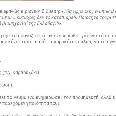
 εμφανώς ειρωνική διάθεση: «
Τόσο φρέσκος ο μπακαλ
α του... ευτυχώς δεν το κατάπιαμε!!! Ποιότητα τουρισ
 βιομηχανία" της Ελλάδας!!!
».
τήτης του μαγαζιού, όταν ενημερωθεί για ένα τόσο σ
α μην κάνει τίποτα από τα παρακάτω, απλώς να το αγν
.
ς (π.χ. καρπουζάκι)
έωση).
ει το γεύμα (να ενημερώσει τον προμηθευτή, αλλά κ
ν παρεχόμενη ποιότητά του).
, επέλεξε την «κουρτίνα Νο. 2». Θεώρησε ότι κερν