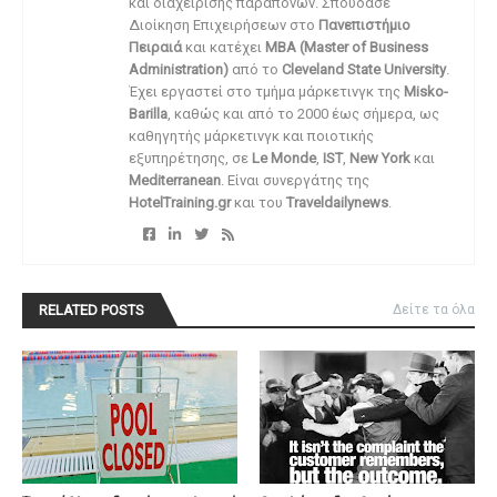
και διαχείρισης παραπόνων. Σπούδασε
Διοίκηση Επιχειρήσεων στο
Πανεπιστήμιο
Πειραιά
και κατέχει
MBA (Master of Business
Administration)
από το
Cleveland State University
.
Έχει εργαστεί στο τμήμα μάρκετινγκ της
Misko-
Barilla
, καθώς και από το 2000 έως σήμερα, ως
καθηγητής μάρκετινγκ και ποιοτικής
εξυπηρέτησης, σε
Le Monde
,
IST
,
New York
και
Mediterranean
. Είναι συνεργάτης της
HotelTraining.gr
και του
Traveldailynews
.
RELATED POSTS
Δείτε τα όλα