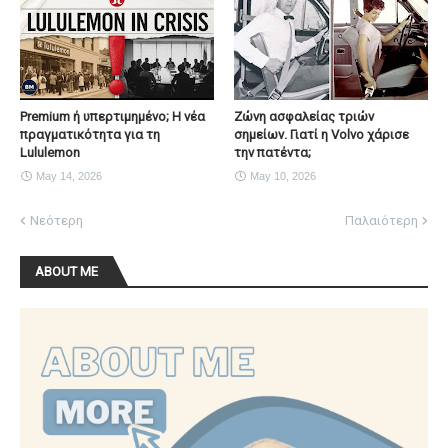
Premium ή υπερτιμημένο; Η νέα
Ζώνη ασφαλείας τριών
πραγματικότητα για τη
σημείων. Γιατί η Volvo χάρισε
Lululemon
την πατέντα;
May 14, 2026
May 10, 2026
Νεότερη
Παλαιότερη
ABOUT ME