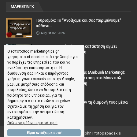
ΜΑΡΚΕΤΙΝΓΚ
Τουρισμός: Το "Ανοίξαμε και σας περιμένουμε"
πέθανε...
August 02, 2026
Casanova Complex: Όταν η κατάκτηση αξίζει
Ο ιστότοπος marketing-tips.gr
περισσότερο από τη σχέση
χρησιμοποιεί cookies από την Google για
July 31, 2026
να παρέχει τις υπηρεσίες του και να
αναλύει την επισκεψιμότητα. Η
To Μάρκετινγκ της Ενέδρας (Ambush Marketing):
διεύθυνσή σας IP και ο παράγοντας
Πώς να κλέψεις την παράσταση στο Μουντιάλ
χρήστη γνωστοποιούνται στην Google,
χωρίς (επίσημη) πρόσκληση
μαζί με μετρήσεις απόδοσης και
ασφαλείας, ώστε να διασφαλιστεί η
July 19, 2026
ποιότητα της υπηρεσίας, για τη
δημιουργία στατιστικών στοιχείων
Γιατί οι επισκέπτες ξεχνούν τη διαμονή τους μέσα
σχετικά με τη χρήση και για τον
σε 48 ώρες;
εντοπισμό και την αντιμετώπιση
July 10, 2026
καταχρήσεων.
Θέλω να μάθω περισσότερα!
Είμαι εντάξει με αυτό!
Copyright ©
2026
Marketing Tips | by John Protopapadakis