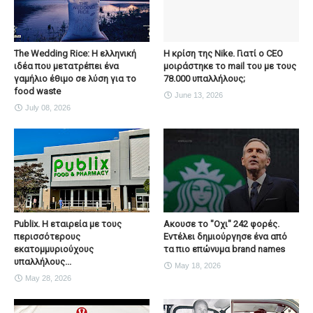
The Wedding Rice: Η ελληνική
Η κρίση της Nike. Γιατί ο CEO
ιδέα που μετατρέπει ένα
μοιράστηκε το mail του με τους
γαμήλιο έθιμο σε λύση για το
78.000 υπαλλήλους;
food waste
June 13, 2026
July 08, 2026
Publix. Η εταιρεία με τους
Ακουσε το "Οχι" 242 φορές.
περισσότερους
Εντέλει δημιούργησε ένα από
εκατομμυριούχους
τα πιο επώνυμα brand names
υπαλλήλους...
May 18, 2026
May 28, 2026