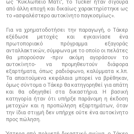
ως ‘’Κυκλώπειο Μάτι’’, το Tucker ήταν σίγουρα
από άλλη εποχή και δικαίως χαρακτηρίστηκε ως
το «ασφαλέστερο αυτοκίνητο παγκοσμίως».
Για να χρηματοδοτήσει την παραγωγή, ο Τάκερ
εξέδωσε μετοχές και εγκαινίασε ένα
πρωτοποριακό πρόγραμμα εξαγοράς
ανταλλακτικών, σύμφωνα με το οποίο οι πελάτες
θα μπορούσαν -πριν ακόμη αγοράσουν το
αυτοκίνητο- να προμηθευτούν διάφορα
εξαρτήματα, όπως ραδιόφωνο, καλύμματα κ.λπ.
Τα απαιτούμενα κεφάλαια μπορεί να βρέθηκαν,
όμως σύντομα ο Τάκερ θα κατηγορηθεί για απάτη
και θα οδηγηθεί στα δικαστήρια. Η βασική
κατηγορία ήταν ότι υπήρξε παράνομη η έκδοση
μετοχών και η προπώληση εξαρτημάτων, όταν
την ίδια στιγμή δεν υπήρχε ούτε ένα αυτοκίνητο
προς πώληση.
Ύστερα από πολυετή δικαστικό αγώνα, ο Τάκερ