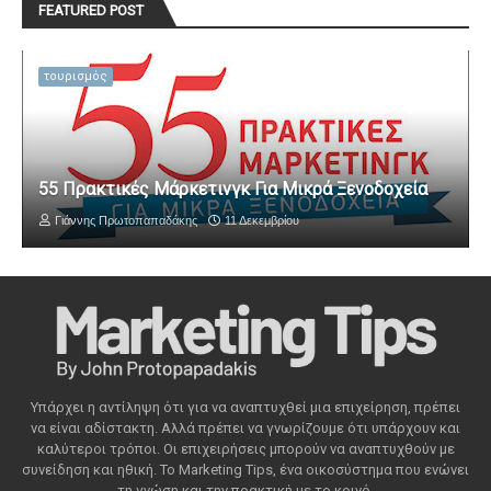
FEATURED POST
τουρισμός
55 Πρακτικές Μάρκετινγκ Για Μικρά Ξενοδοχεία
Γιάννης Πρωτοπαπαδάκης
11 Δεκεμβρίου
Υπάρχει η αντίληψη ότι για να αναπτυχθεί μια επιχείρηση, πρέπει
να είναι αδίστακτη. Αλλά πρέπει να γνωρίζουμε ότι υπάρχουν και
καλύτεροι τρόποι. Οι επιχειρήσεις μπορούν να αναπτυχθούν με
συνείδηση ​​και ηθική. Το Marketing Tips, ένα οικοσύστημα που ενώνει
τη γνώση και την πρακτική με το κοινό.