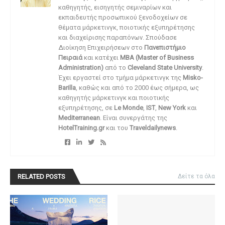
καθηγητής, εισηγητής σεμιναρίων και
εκπαιδευτής προσωπικού ξενοδοχείων σε
θέματα μάρκετινγκ, ποιοτικής εξυπηρέτησης
και διαχείρισης παραπόνων. Σπούδασε
Διοίκηση Επιχειρήσεων στο
Πανεπιστήμιο
Πειραιά
και κατέχει
MBA (Master of Business
Administration)
από το
Cleveland State University
.
Έχει εργαστεί στο τμήμα μάρκετινγκ της
Misko-
Barilla
, καθώς και από το 2000 έως σήμερα, ως
καθηγητής μάρκετινγκ και ποιοτικής
εξυπηρέτησης, σε
Le Monde
,
IST
,
New York
και
Mediterranean
. Είναι συνεργάτης της
HotelTraining.gr
και του
Traveldailynews
.
RELATED POSTS
Δείτε τα όλα