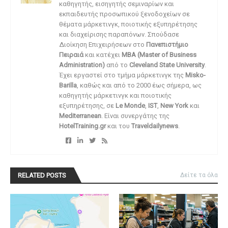
καθηγητής, εισηγητής σεμιναρίων και
εκπαιδευτής προσωπικού ξενοδοχείων σε
θέματα μάρκετινγκ, ποιοτικής εξυπηρέτησης
και διαχείρισης παραπόνων. Σπούδασε
Διοίκηση Επιχειρήσεων στο
Πανεπιστήμιο
Πειραιά
και κατέχει
MBA (Master of Business
Administration)
από το
Cleveland State University
.
Έχει εργαστεί στο τμήμα μάρκετινγκ της
Misko-
Barilla
, καθώς και από το 2000 έως σήμερα, ως
καθηγητής μάρκετινγκ και ποιοτικής
εξυπηρέτησης, σε
Le Monde
,
IST
,
New York
και
Mediterranean
. Είναι συνεργάτης της
HotelTraining.gr
και του
Traveldailynews
.
RELATED POSTS
Δείτε τα όλα