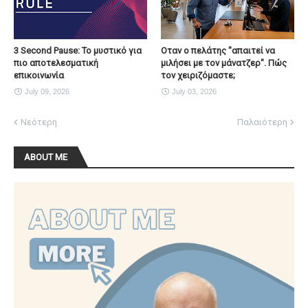
3 Second Pause: Το μυστικό για
Οταν ο πελάτης "απαιτεί να
πιο αποτελεσματική
μιλήσει με τον μάνατζερ". Πώς
επικοινωνία
τον χειριζόμαστε;
July 09, 2026
July 03, 2026
Νεότερη
Παλαιότερη
ABOUT ME