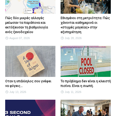
Πώς δύο μικρές αλλαγές
Εθισμένοι στη μετριότητα: Πώς
μείωσαν τα παράπονα και
χάνονται καθημερινά οι
εκτόξευσαν τη βαθμολογία
«στιγμές μαγείας» στην
ενός ξενοδοχείου
εξυπηρέτηση
August 07, 2026
July 28, 2026
Οταν η υπάλληλος σου γνέφει
Το πρόβλημα δεν είναι η κλειστή
να φύγεις...
πισίνα. Είναι η σιωπή.
July 13, 2026
July 11, 2026