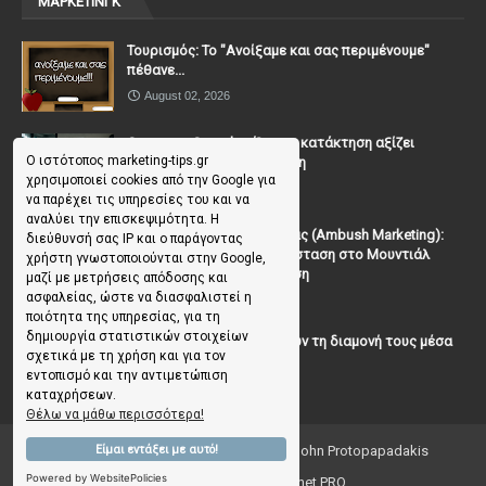
ΜΑΡΚΕΤΙΝΓΚ
Τουρισμός: Το "Ανοίξαμε και σας περιμένουμε"
πέθανε...
August 02, 2026
Casanova Complex: Όταν η κατάκτηση αξίζει
Ο ιστότοπος marketing-tips.gr
περισσότερο από τη σχέση
χρησιμοποιεί cookies από την Google για
July 31, 2026
να παρέχει τις υπηρεσίες του και να
αναλύει την επισκεψιμότητα. Η
To Μάρκετινγκ της Ενέδρας (Ambush Marketing):
διεύθυνσή σας IP και ο παράγοντας
Πώς να κλέψεις την παράσταση στο Μουντιάλ
χρήστη γνωστοποιούνται στην Google,
χωρίς (επίσημη) πρόσκληση
μαζί με μετρήσεις απόδοσης και
ασφαλείας, ώστε να διασφαλιστεί η
July 19, 2026
ποιότητα της υπηρεσίας, για τη
δημιουργία στατιστικών στοιχείων
Γιατί οι επισκέπτες ξεχνούν τη διαμονή τους μέσα
σχετικά με τη χρήση και για τον
σε 48 ώρες;
εντοπισμό και την αντιμετώπιση
July 10, 2026
καταχρήσεων.
Θέλω να μάθω περισσότερα!
Είμαι εντάξει με αυτό!
Copyright ©
2026
Marketing Tips | by John Protopapadakis
Powered by WebsitePolicies
Creative Ideas 💡 by Facenet PRO