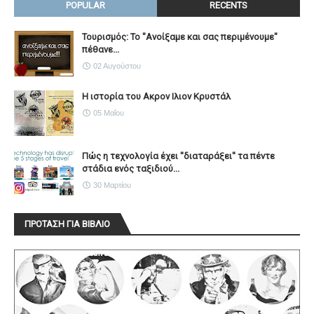
POPULAR
RECENTS
Τουρισμός: Το "Ανοίξαμε και σας περιμένουμε"
πέθανε...
02 Αυγούστου
Η ιστορία του Ακρον Ιλιον Κρυστάλ
05 Μαΐου
Πώς η τεχνολογία έχει ''διαταράξει'' τα πέντε
στάδια ενός ταξιδιού...
30 Μαρτίου
ΠΡΟΤΑΣΗ ΓΙΑ ΒΙΒΛΙΟ