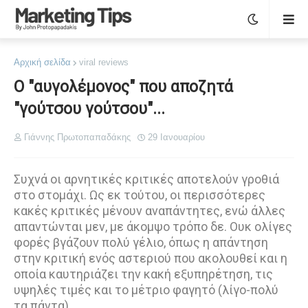
Αρχική σελίδα
viral reviews
Ο "αυγολέμονος" που αποζητά
"γούτσου γούτσου"...
Γιάννης Πρωτοπαπαδάκης
29 Ιανουαρίου
Συχνά οι αρνητικές κριτικές αποτελούν γροθιά
στο στομάχι. Ως εκ τούτου, οι περισσότερες
κακές κριτικές μένουν αναπάντητες, ενώ άλλες
απαντώνται μεν, με άκομψο τρόπο δε. Ουκ ολίγες
φορές βγάζουν πολύ γέλιο, όπως η απάντηση
στην κριτική ενός αστεριού που ακολουθεί και η
οποία καυτηριάζει την κακή εξυπηρέτηση, τις
υψηλές τιμές και το μέτριο φαγητό (λίγο-πολύ
τα πάντα).