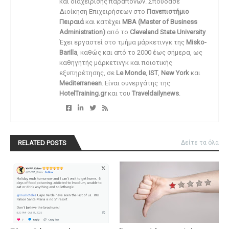
και διαχείρισης παραπόνων. Σπούδασε
Διοίκηση Επιχειρήσεων στο
Πανεπιστήμιο
Πειραιά
και κατέχει
MBA (Master of Business
Administration)
από το
Cleveland State University
.
Έχει εργαστεί στο τμήμα μάρκετινγκ της
Misko-
Barilla
, καθώς και από το 2000 έως σήμερα, ως
καθηγητής μάρκετινγκ και ποιοτικής
εξυπηρέτησης, σε
Le Monde
,
IST
,
New York
και
Mediterranean
. Είναι συνεργάτης της
HotelTraining.gr
και του
Traveldailynews
.
RELATED POSTS
Δείτε τα όλα