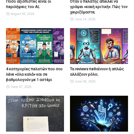
Πόσο αξιόπιστες είναι οι
Όταν ο πελάτης απειλεί να
περιλήψεις του ΑΙ;
γράψει «κακή κριτική». Πώς τον
χειριζόμαστε;
August 05, 2026
June 14, 2026
4 κατηγορίες πελατών που σου
Τα reviews πεθαίνουν ή απλώς
λένε «όλα καλά» και σε
αλλάζουν ρόλο;
βαθμολογούν με 1 αστέρι
June 06, 2026
June 07, 2026