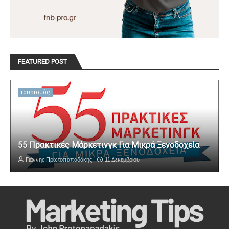
FEATURED POST
τουρισμός
55 Πρακτικές Μάρκετινγκ Για Μικρά Ξενοδοχεία
Γιάννης Πρωτοπαπαδάκης
11 Δεκεμβρίου