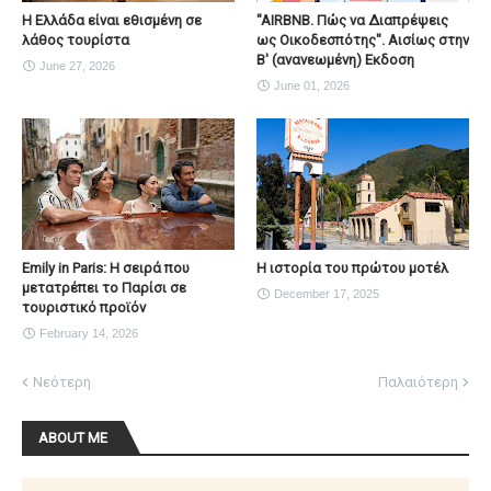
Η Ελλάδα είναι εθισμένη σε
"AIRBNB. Πώς να Διαπρέψεις
λάθος τουρίστα
ως Οικοδεσπότης". Αισίως στην
Β' (ανανεωμένη) Εκδοση
June 27, 2026
June 01, 2026
Emily in Paris: Η σειρά που
Η ιστορία του πρώτου μοτέλ
μετατρέπει το Παρίσι σε
December 17, 2025
τουριστικό προϊόν
February 14, 2026
Νεότερη
Παλαιότερη
ABOUT ME