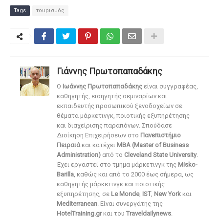
Tags
τουρισμός
Γιάννης Πρωτοπαπαδάκης
O
Ιωάννης Πρωτοπαπαδάκης
είναι συγγραφέας,
καθηγητής, εισηγητής σεμιναρίων και
εκπαιδευτής προσωπικού ξενοδοχείων σε
θέματα μάρκετινγκ, ποιοτικής εξυπηρέτησης
και διαχείρισης παραπόνων. Σπούδασε
Διοίκηση Επιχειρήσεων στο
Πανεπιστήμιο
Πειραιά
και κατέχει
MBA (Master of Business
Administration)
από το
Cleveland State University
.
Έχει εργαστεί στο τμήμα μάρκετινγκ της
Misko-
Barilla
, καθώς και από το 2000 έως σήμερα, ως
καθηγητής μάρκετινγκ και ποιοτικής
εξυπηρέτησης, σε
Le Monde
,
IST
,
New York
και
Mediterranean
. Είναι συνεργάτης της
HotelTraining.gr
και του
Traveldailynews
.