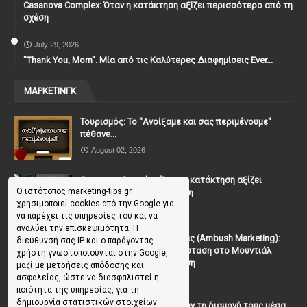
Casanova Complex: Όταν η κατάκτηση αξίζει περισσότερο από τη
σχέση
July 29, 2026
"Thank You, Mοm". Μία από τις Καλύτερες Διαφημίσεις Ever...
ΜΑΡΚΕΤΙΝΓΚ
Τουρισμός: Το "Ανοίξαμε και σας περιμένουμε"
πέθανε...
August 02, 2026
Casanova Complex: Όταν η κατάκτηση αξίζει
Ο ιστότοπος marketing-tips.gr
περισσότερο από τη σχέση
χρησιμοποιεί cookies από την Google για
July 31, 2026
να παρέχει τις υπηρεσίες του και να
αναλύει την επισκεψιμότητα. Η
To Μάρκετινγκ της Ενέδρας (Ambush Marketing):
διεύθυνσή σας IP και ο παράγοντας
Πώς να κλέψεις την παράσταση στο Μουντιάλ
χρήστη γνωστοποιούνται στην Google,
χωρίς (επίσημη) πρόσκληση
μαζί με μετρήσεις απόδοσης και
ασφαλείας, ώστε να διασφαλιστεί η
July 19, 2026
ποιότητα της υπηρεσίας, για τη
δημιουργία στατιστικών στοιχείων
Γιατί οι επισκέπτες ξεχνούν τη διαμονή τους μέσα