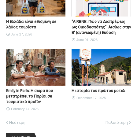
Η Ελλάδα είναι εθισμένη σε
"AIRBNB. Πώς να Διαπρέψεις
λάθος τουρίστα
ως Οικοδεσπότης". Αισίως στην
Β' (ανανεωμένη) Εκδοση
June 27, 2026
June 01, 2026
Emily in Paris: Η σειρά που
Η ιστορία του πρώτου μοτέλ
μετατρέπει το Παρίσι σε
December 17, 2025
τουριστικό προϊόν
February 14, 2026
Νεότερη
Παλαιότερη