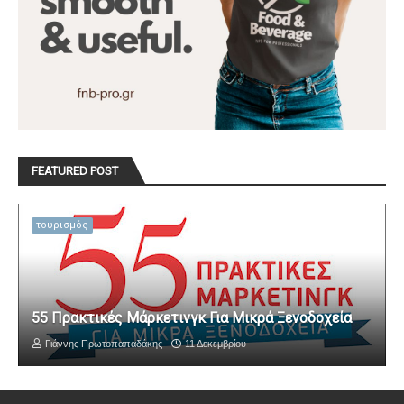
FEATURED POST
τουρισμός
55 Πρακτικές Μάρκετινγκ Για Μικρά Ξενοδοχεία
Γιάννης Πρωτοπαπαδάκης
11 Δεκεμβρίου