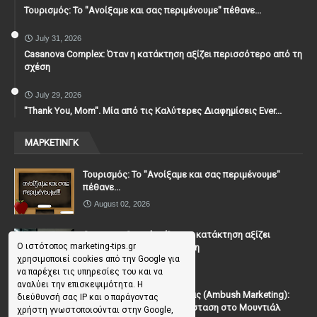
Τουρισμός: Το "Ανοίξαμε και σας περιμένουμε" πέθανε...
July 31, 2026
Casanova Complex: Όταν η κατάκτηση αξίζει περισσότερο από τη
σχέση
July 29, 2026
"Thank You, Mοm". Μία από τις Καλύτερες Διαφημίσεις Ever...
ΜΑΡΚΕΤΙΝΓΚ
Τουρισμός: Το "Ανοίξαμε και σας περιμένουμε"
πέθανε...
August 02, 2026
Casanova Complex: Όταν η κατάκτηση αξίζει
Ο ιστότοπος marketing-tips.gr
περισσότερο από τη σχέση
χρησιμοποιεί cookies από την Google για
July 31, 2026
να παρέχει τις υπηρεσίες του και να
αναλύει την επισκεψιμότητα. Η
To Μάρκετινγκ της Ενέδρας (Ambush Marketing):
διεύθυνσή σας IP και ο παράγοντας
Πώς να κλέψεις την παράσταση στο Μουντιάλ
χρήστη γνωστοποιούνται στην Google,