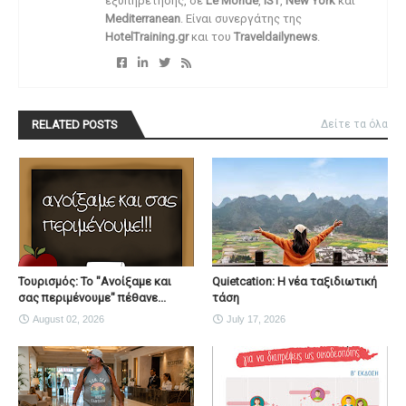
εξυπηρέτησης, σε
Le Monde
,
IST
,
New York
και
Mediterranean
. Είναι συνεργάτης της
HotelTraining.gr
και του
Traveldailynews
.
RELATED POSTS
Δείτε τα όλα
Τουρισμός: Το "Ανοίξαμε και
Quietcation: Η νέα ταξιδιωτική
σας περιμένουμε" πέθανε...
τάση
August 02, 2026
July 17, 2026