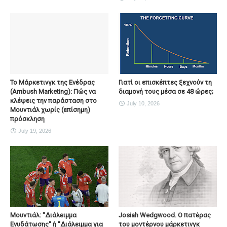
To Μάρκετινγκ της Ενέδρας
Γιατί οι επισκέπτες ξεχνούν τη
(Ambush Marketing): Πώς να
διαμονή τους μέσα σε 48 ώρες;
κλέψεις την παράσταση στο
July 10, 2026
Μουντιάλ χωρίς (επίσημη)
πρόσκληση
July 19, 2026
Μουντιάλ: "Διάλειμμα
Josiah Wedgwood. Ο πατέρας
Ενυδάτωσης" ή "Διάλειμμα για
του μοντέρνου μάρκετινγκ