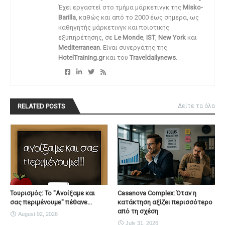
Έχει εργαστεί στο τμήμα μάρκετινγκ της
Misko-
Barilla
, καθώς και από το 2000 έως σήμερα, ως
καθηγητής μάρκετινγκ και ποιοτικής
εξυπηρέτησης, σε
Le Monde
,
IST
,
New York
και
Mediterranean
. Είναι συνεργάτης της
HotelTraining.gr
και του
Traveldailynews
.
RELATED POSTS
Δείτε τα όλα
Τουρισμός: Το "Ανοίξαμε και
Casanova Complex: Όταν η
σας περιμένουμε" πέθανε...
κατάκτηση αξίζει περισσότερο
από τη σχέση
August 02, 2026
July 31, 2026