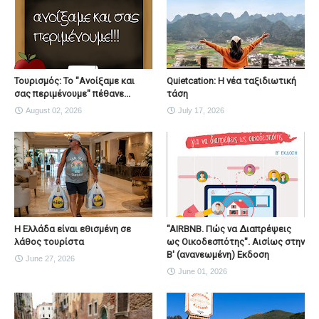
Τουρισμός: Το "Ανοίξαμε και
Quietcation: Η νέα ταξιδιωτική
σας περιμένουμε" πέθανε...
τάση
August 02, 2026
July 17, 2026
Η Ελλάδα είναι εθισμένη σε
"AIRBNB. Πώς να Διαπρέψεις
λάθος τουρίστα
ως Οικοδεσπότης". Αισίως στην
Β' (ανανεωμένη) Εκδοση
June 27, 2026
June 01, 2026