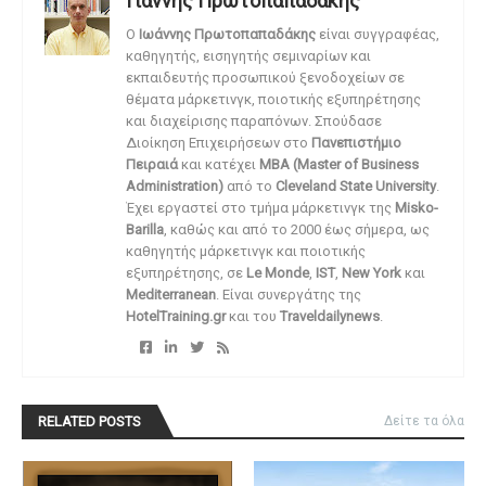
Γιάννης Πρωτοπαπαδάκης
O
Ιωάννης Πρωτοπαπαδάκης
είναι συγγραφέας,
καθηγητής, εισηγητής σεμιναρίων και
εκπαιδευτής προσωπικού ξενοδοχείων σε
θέματα μάρκετινγκ, ποιοτικής εξυπηρέτησης
και διαχείρισης παραπόνων. Σπούδασε
Διοίκηση Επιχειρήσεων στο
Πανεπιστήμιο
Πειραιά
και κατέχει
MBA (Master of Business
Administration)
από το
Cleveland State University
.
Έχει εργαστεί στο τμήμα μάρκετινγκ της
Misko-
Barilla
, καθώς και από το 2000 έως σήμερα, ως
καθηγητής μάρκετινγκ και ποιοτικής
εξυπηρέτησης, σε
Le Monde
,
IST
,
New York
και
Mediterranean
. Είναι συνεργάτης της
HotelTraining.gr
και του
Traveldailynews
.
RELATED POSTS
Δείτε τα όλα