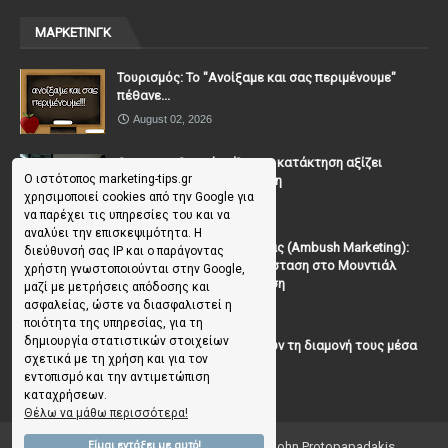
ΜΑΡΚΕΤΙΝΓΚ
Τουρισμός: Το "Ανοίξαμε και σας περιμένουμε"
πέθανε...
August 02, 2026
Casanova Complex: Όταν η κατάκτηση αξίζει
Ο ιστότοπος marketing-tips.gr
περισσότερο από τη σχέση
χρησιμοποιεί cookies από την Google για
July 31, 2026
να παρέχει τις υπηρεσίες του και να
αναλύει την επισκεψιμότητα. Η
To Μάρκετινγκ της Ενέδρας (Ambush Marketing):
διεύθυνσή σας IP και ο παράγοντας
Πώς να κλέψεις την παράσταση στο Μουντιάλ
χρήστη γνωστοποιούνται στην Google,
χωρίς (επίσημη) πρόσκληση
μαζί με μετρήσεις απόδοσης και
ασφαλείας, ώστε να διασφαλιστεί η
July 19, 2026
ποιότητα της υπηρεσίας, για τη
δημιουργία στατιστικών στοιχείων
Γιατί οι επισκέπτες ξεχνούν τη διαμονή τους μέσα
σχετικά με τη χρήση και για τον
σε 48 ώρες;
εντοπισμό και την αντιμετώπιση
July 10, 2026
καταχρήσεων.
Θέλω να μάθω περισσότερα!
Είμαι εντάξει με αυτό!
Copyright ©
2026
Marketing Tips | by John Protopapadakis