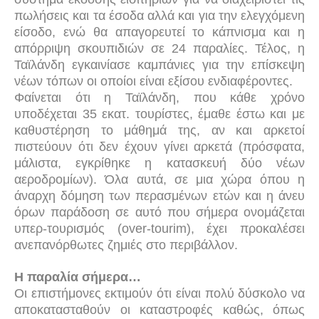
πωλήσεις και τα έσοδα αλλά και για την ελεγχόμενη
είσοδο, ενώ θα απαγορευτεί το κάπνισμα και η
απόρριψη σκουπιδιών σε 24 παραλίες. Τέλος, η
Ταϊλάνδη εγκαινίασε καμπάνιες για την επίσκεψη
νέων τόπων οι οποίοι είναι εξίσου ενδιαφέροντες.
Φαίνεται ότι η Ταϊλάνδη, που κάθε χρόνο
υποδέχεται 35 εκατ. τουρίστες, έμαθε έστω και με
καθυστέρηση το μάθημά της, αν και αρκετοί
πιστεύουν ότι δεν έχουν γίνει αρκετά (πρόσφατα,
μάλιστα, εγκρίθηκε η
κατασκευή δύο νέων
αεροδρομίων). Όλα αυτά, σε μια χώρα όπου η
άναρχη δόμηση των περασμένων ετών και η άνευ
όρων παράδοση σε αυτό που σήμερα ονομάζεται
υπερ-τουρισμός (
over
-
tourim
), έχει προκαλέσει
ανεπανόρθωτες ζημιές στο περιβάλλον.
Η παραλία σήμερα…
Οι επιστήμονες εκτιμούν ότι είναι πολύ δύσκολο να
αποκατασταθούν οι καταστροφές καθώς, όπως