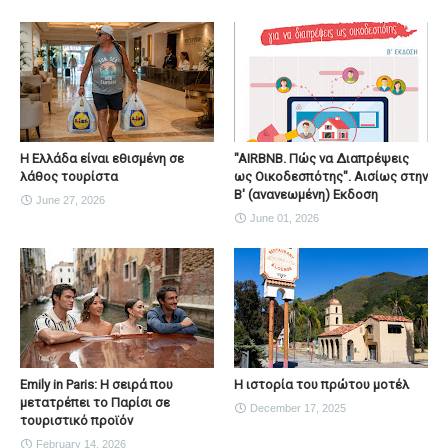
Η Ελλάδα είναι εθισμένη σε
"AIRBNB. Πώς να Διαπρέψεις
λάθος τουρίστα
ως Οικοδεσπότης". Αισίως στην
Β' (ανανεωμένη) Εκδοση
June 27, 2026
June 01, 2026
Emily in Paris: Η σειρά που
Η ιστορία του πρώτου μοτέλ
μετατρέπει το Παρίσι σε
December 17, 2025
τουριστικό προϊόν
February 14, 2026