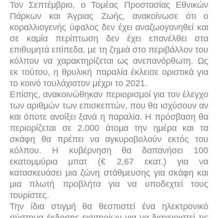
Τον Σεπτέμβριο, ο Τομέας Προστασίας Εθνικών
Πάρκων και Άγριας Ζωής, ανακοίνωσε ότι ο
κοραλλιογενής ύφαλος δεν έχει αναζωογονηθεί και
σε καμία περίπτωση δεν έχει επανέλθει στα
επιθυμητά επίπεδα, με τη ζημιά στο περιβάλλον του
κόλπου να χαρακτηρίζεται ως ανεπανόρθωτη. Ως
εκ τούτου, η θρυλική παραλία έκλεισε οριστικά για
το κοινό τουλάχιστον μέχρι το 2021.
Επίσης, ανακοινώθηκαν περιορισμοί για τον έλεγχο
των αριθμών των επισκεπτών, που θα ισχύσουν αν
και όποτε ανοίξει ξανά η παραλία. Η πρόσβαση θα
περιορίζεται σε 2.000 άτομα την ημέρα και τα
σκάφη θα πρέπει να αγκυροβολούν εκτός του
κόλπου. Η κυβέρνηση θα δαπανήσει 100
εκατομμύρια μπατ (€ 2,67 εκατ.) για να
κατασκευάσει μια ζώνη στάθμευσης για σκάφη και
μια πλωτή προβλήτα για να υποδεχτεί τους
τουρίστες.
Την ίδια στιγμή θα θεσπιστεί ένα ηλεκτρονικό
σύστημα έκδοσης εισιτηρίων για να διαχειριστεί τις