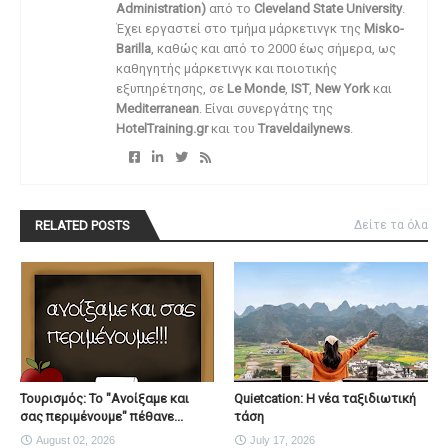
Administration)
από το
Cleveland State University
.
Έχει εργαστεί στο τμήμα μάρκετινγκ της
Misko-
Barilla
, καθώς και από το 2000 έως σήμερα, ως
καθηγητής μάρκετινγκ και ποιοτικής
εξυπηρέτησης, σε
Le Monde
,
IST
,
New York
και
Mediterranean
. Είναι συνεργάτης της
HotelTraining.gr
και του
Traveldailynews
.
RELATED POSTS
Δείτε τα όλα
Τουρισμός: Το "Ανοίξαμε και
Quietcation: Η νέα ταξιδιωτική
σας περιμένουμε" πέθανε...
τάση
August 02, 2026
July 17, 2026