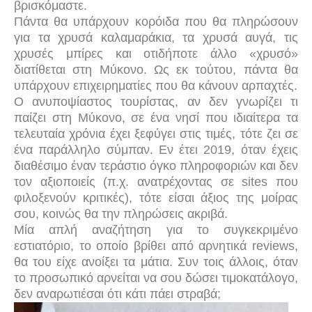
βρισκόμαστε.
Πάντα θα υπάρχουν κορόιδα που θα πληρώσουν
για τα χρυσά καλαμαράκια, τα χρυσά αυγά, τις
χρυσές μπίρες και οτιδήποτε άλλο «χρυσό»
διατίθεται στη Μύκονο. Ως εκ τούτου, πάντα θα
υπάρχουν επιχειρηματίες που θα κάνουν αρπαχτές.
Ο ανυποψίαστος τουρίστας, αν δεν γνωρίζει τι
παίζει στη Μύκονο, σε ένα νησί που ιδιαίτερα τα
τελευταία χρόνια έχει ξεφύγει στις τιμές
, τότε ζει σε
ένα παράλληλο σύμπαν. Εν έτει 2019, όταν έχεις
διαθέσιμο έναν τεράστιο όγκο πληροφοριών και δεν
τον αξιοποιείς (π.χ. ανατρέχοντας σε
sites
που
φιλοξενούν κριτικές), τότε είσαι άξιος της μοίρας
σου, κοινώς θα την πληρώσεις ακριβά.
Μία απλή αναζήτηση για το συγκεκριμένο
εστιατόριο, το οποίο βρίθει από αρνητικά reviews,
θα του είχε ανοίξει τα μάτια. Συν τοις άλλοις, όταν
το προσωπικό αρνείται να σου δώσει τιμοκατάλογο,
δεν αναρωτιέσαι ότι κάτι πάει στραβά;