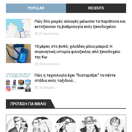
POPULAR
RECENTS
Πώς δύο μικρές αλλαγές μείωσαν τα παράπονα και
εκτόξευσαν τη βαθμολογία ενός ξενοδοχείου
07 Αυγούστου
10 μέρες στο βυθό, χιλιάδες μίλια μακριά: Η
συγκινητική ιστορία φιλοξενίας από ξενοδοχείο
της Κω
09 Αυγούστου
Πώς η τεχνολογία έχει ''διαταράξει'' τα πέντε
στάδια ενός ταξιδιού...
30 Μαρτίου
ΠΡΟΤΑΣΗ ΓΙΑ ΒΙΒΛΙΟ