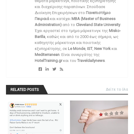
θέματα μάρκετινγκ, ποιοτικής εξυπηρέτησης
και διαχείρισης παραπόνων. Σπούδασε
Διοίκηση Επιχειρήσεων στο
Πανεπιστήμιο
Πειραιά
και κατέχει
MBA (Master of Business
Administration)
από το
Cleveland State University
.
Έχει εργαστεί στο τμήμα μάρκετινγκ της
Misko-
Barilla
, καθώς και από το 2000 έως σήμερα, ως
καθηγητής μάρκετινγκ και ποιοτικής
εξυπηρέτησης, σε
Le Monde
,
IST
,
New York
και
Mediterranean
. Είναι συνεργάτης της
HotelTraining.gr
και του
Traveldailynews
.
RELATED POSTS
Δείτε τα όλα