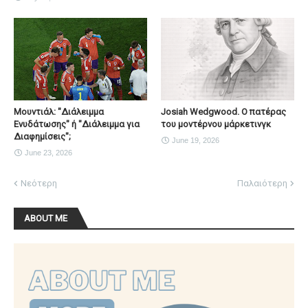
Μουντιάλ: "Διάλειμμα
Josiah Wedgwood. Ο πατέρας
Ενυδάτωσης" ή "Διάλειμμα για
του μοντέρνου μάρκετινγκ
Διαφημίσεις";
June 19, 2026
June 23, 2026
Νεότερη
Παλαιότερη
ABOUT ME