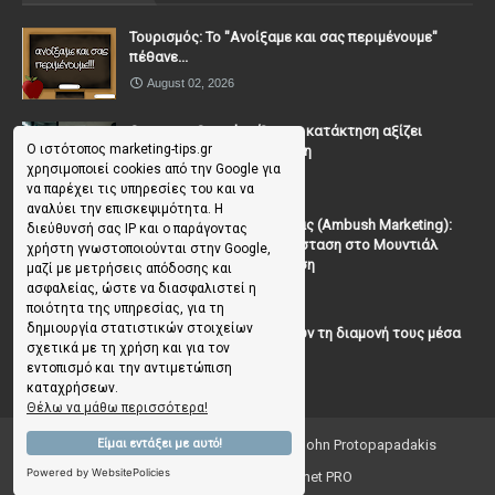
Τουρισμός: Το "Ανοίξαμε και σας περιμένουμε"
πέθανε...
August 02, 2026
Casanova Complex: Όταν η κατάκτηση αξίζει
Ο ιστότοπος marketing-tips.gr
περισσότερο από τη σχέση
χρησιμοποιεί cookies από την Google για
July 31, 2026
να παρέχει τις υπηρεσίες του και να
αναλύει την επισκεψιμότητα. Η
To Μάρκετινγκ της Ενέδρας (Ambush Marketing):
διεύθυνσή σας IP και ο παράγοντας
Πώς να κλέψεις την παράσταση στο Μουντιάλ
χρήστη γνωστοποιούνται στην Google,
χωρίς (επίσημη) πρόσκληση
μαζί με μετρήσεις απόδοσης και
ασφαλείας, ώστε να διασφαλιστεί η
July 19, 2026
ποιότητα της υπηρεσίας, για τη
δημιουργία στατιστικών στοιχείων
Γιατί οι επισκέπτες ξεχνούν τη διαμονή τους μέσα
σχετικά με τη χρήση και για τον
σε 48 ώρες;
εντοπισμό και την αντιμετώπιση
July 10, 2026
καταχρήσεων.
Θέλω να μάθω περισσότερα!
Copyright ©
2026
Marketing Tips | by John Protopapadakis
Είμαι εντάξει με αυτό!
Powered by WebsitePolicies
Creative Ideas 💡 by Facenet PRO