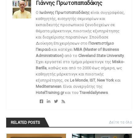
Γιάννης Πρωτοπαπαδάκης
O
Ιωάννης Πρωτοπαπαδάκης
είναι συγγραφέας,
καθηγητής, εισηγητής σεμιναρίων και
εκπαιδευτής προσωπικού ξενοδοχείων σε
θέματα μάρκετινγκ, ποιοτικής εξυπηρέτησης
και διαχείρισης παραπόνων. Σπούδασε
Διοίκηση Επιχειρήσεων στο
Πανεπιστήμιο
Πειραιά
και κατέχει
MBA (Master of Business
Administration)
από το
Cleveland State University
.
Έχει εργαστεί στο τμήμα μάρκετινγκ της
Misko-
Barilla
, καθώς και από το 2000 έως σήμερα, ως
καθηγητής μάρκετινγκ και ποιοτικής
εξυπηρέτησης, σε
Le Monde
,
IST
,
New York
και
Mediterranean
. Είναι συνεργάτης της
HotelTraining.gr
και του
Traveldailynews
.
RELATED POSTS
Δείτε τα όλα