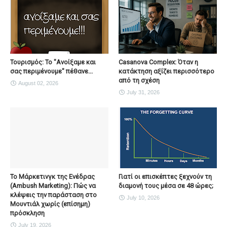
Τουρισμός: Το "Ανοίξαμε και
Casanova Complex: Όταν η
σας περιμένουμε" πέθανε...
κατάκτηση αξίζει περισσότερο
από τη σχέση
August 02, 2026
July 31, 2026
To Μάρκετινγκ της Ενέδρας
Γιατί οι επισκέπτες ξεχνούν τη
(Ambush Marketing): Πώς να
διαμονή τους μέσα σε 48 ώρες;
κλέψεις την παράσταση στο
July 10, 2026
Μουντιάλ χωρίς (επίσημη)
πρόσκληση
July 19, 2026