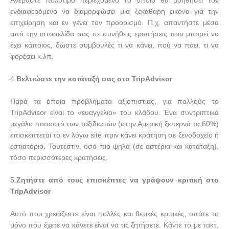
ενδιαφερόμενο να διαμορφώσει μια ξεκάθαρη εικόνα για την
επιχείρηση και εν γένει τον προορισμό. Π.χ. απαντήστε μέσα
από την ιστοσελίδα σας σε συνήθεις ερωτήσεις που μπορεί να
έχει κάποιος, δώστε συμβουλές τι να κάνει, πού να πάει, τι να
φορέσει κ.λπ.
4.
Βελτιώστε την κατάταξή σας στο
TripAdvisor
Παρά τα όποια προβλήματα αξιοπιστίας, για πολλούς το
TripAdvisor
είναι το «ευαγγέλιο» του κλάδου. Ένα συντριπτικά
μεγάλο ποσοστό των ταξιδιωτών (στην Αμερική ξεπερνά το 60%)
επισκέπτεται το εν λόγω
site
πριν κάνει κράτηση σε ξενοδοχείο ή
εστιατόριο. Τουτέστιν, όσο πιο ψηλά (σε αστέρια και κατάταξη),
τόσο περισσότερες κρατήσεις.
5.
Ζητήστε από τους επισκέπτες να γράψουν κριτική στο
TripAdvisor
Αυτό που χρειάζεστε είναι πολλές και θετικές κριτικές, οπότε το
μόνο που έχετε να κάνετε είναι να τις ζητήσετε. Κάντε το με τακτ,