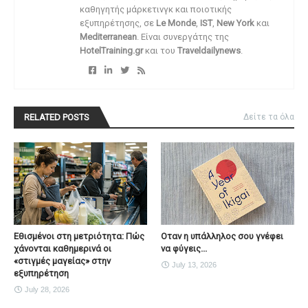
καθηγητής μάρκετινγκ και ποιοτικής
εξυπηρέτησης, σε
Le Monde
,
IST
,
New York
και
Mediterranean
. Είναι συνεργάτης της
HotelTraining.gr
και του
Traveldailynews
.
RELATED POSTS
Δείτε τα όλα
Εθισμένοι στη μετριότητα: Πώς
Οταν η υπάλληλος σου γνέφει
χάνονται καθημερινά οι
να φύγεις...
«στιγμές μαγείας» στην
July 13, 2026
εξυπηρέτηση
July 28, 2026