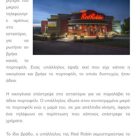
μητέρα του
μικρού
τηλεφώνησ
ε αμέσως
στο
εστιατόριο,
για να
ρωτήσει αν
βρήκε
κανείς το
πορτοφόλι. Ενας υπάλληλος έψαξε εκεί που είχε κάτσει η
οικογένεια και βρήκε το πορτοφόλι, το οποίο δυστυχώς ήταν
άδειο.
Η οικογένεια επέστρεψε στο εστιατόριο για να παραλάβει το
άδειο πορτοφόλι. Ο υπάλληλος έδωσε στον συντετριμμένο μικρό
το πορτοφόλι ενώ η μαμά του, σε μια απέλπιδα κίνηση, άφησε
ένα τηλέφωνο σε περίπτωση που κάποιος επέστρεφε τα
χρήματα.
Το ίδιο βράδυ, ο υπάλληλος της
Red
Robin
εκμυστηρεύτηκε το