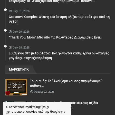
Τουρισμός: Το "Ανοίξαμε και σας περιμένουμε" πέθανε...
July 31, 2026
Casanova Complex: Όταν η κατάκτηση αξίζει περισσότερο από τη
σχέση
July 29, 2026
"Thank You, Mοm". Μία από τις Καλύτερες Διαφημίσεις Ever...
July 28, 2026
Εθισμένοι στη μετριότητα: Πώς χάνονται καθημερινά οι «στιγμές
μαγείας» στην εξυπηρέτηση
ΜΑΡΚΕΤΙΝΓΚ
Τουρισμός: Το "Ανοίξαμε και σας περιμένουμε"
πέθανε...
August 02, 2026
Casanova Complex: Όταν η κατάκτηση αξίζει
Ο ιστότοπος marketing-tips.gr
περισσότερο από τη σχέση
χρησιμοποιεί cookies από την Google για
July 31, 2026