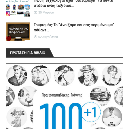
Πώς η τεχνολογία έχει ''διαταράξει'' τα πέντε
στάδια ενός ταξιδιού...
30 Μαρτίου
Τουρισμός: Το "Ανοίξαμε και σας περιμένουμε"
πέθανε...
02 Αυγούστου
ΠΡΟΤΑΣΗ ΓΙΑ ΒΙΒΛΙΟ