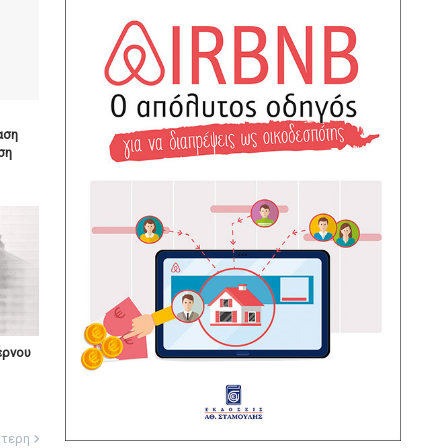
αση
ση
έρνου
ότερη