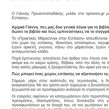
Ο Γιάννης Πρωτοπαπαδάκης, μιλάει στο epixeiro.gr 
Εστίαση».
Αρχικά Γιάννη, πες μας δυο γενικά λόγια για το βιβ
δώσει το βιβλίο και πώς εμπνεύστηκες να το συγγρά
Το «Πρακτικές Μάρκετινγκ στην Εστίαση» απευθύνεται 
στο χώρο της εστίασης. Ιδιοκτήτες εστιατορίων, ταχυφ
έχουν αρκετές γνώσεις πάνω στο μάρκετινγκ, έχουν 
ανταγωνιστικό κλάδο.
Πηγή έμπνευσης αποτέλεσε ένα άρθρο που έπεσε στα χ
ακόμα και εν καιρώ κρίσης. Βέβαια, από την άλλη, τα
ένας καλός μάγειρας ή ζαχαροπλάστης δεν αρκεί για να επ
Πώς μπορεί ένας χώρος εστίασης να αξιοποιήσει τι
Σήμερα, χάρη στην ανάπτυξη της τεχνολογίας, η 
αναγκαιότητα. Με τον τρόπο αυτό παρέχεται η δυνατότητα
ξεχωριστά και να προσαρμόσει ανάλογα τη στρατηγική τη
Οι εταιρείες οφείλουν να καταχωρήσουν όσο περισσότερ
προτιμήσεις, ιδιαιτερότητες, όπως δυσανεξία στ
προσφωνήσουν με το όνομά του, να τον ρωτήσουν αν ε