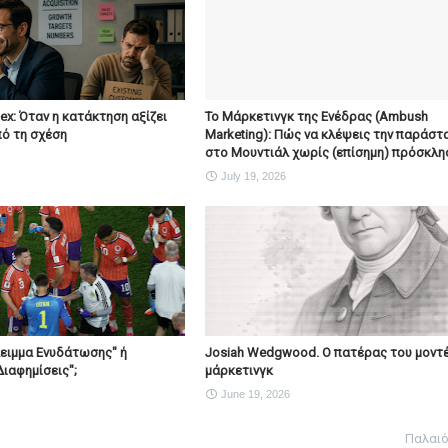
x: Όταν η κατάκτηση αξίζει
To Μάρκετινγκ της Ενέδρας (Ambush
ό τη σχέση
Marketing): Πώς να κλέψεις την παράστ
στο Μουντιάλ χωρίς (επίσημη) πρόσκλη
July 19, 2026
λειμμα Ενυδάτωσης" ή
Josiah Wedgwood. Ο πατέρας του μοντ
Διαφημίσεις";
μάρκετινγκ
June 19, 2026
Παλαι