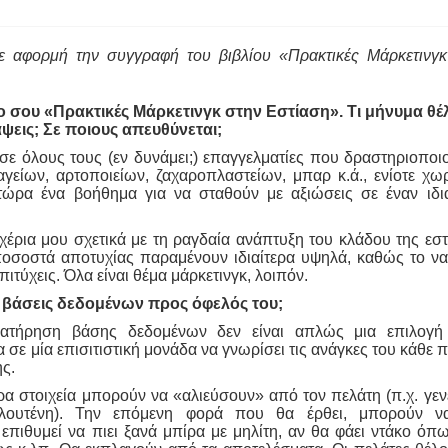
με αφορμή την συγγραφή του βιβλίου «Πρακτικές Μάρκετινγκ
λίο σου «Πρακτικές Μάρκετινγκ στην Εστίαση». Τι μήνυμα θέ
ψεις; Σε ποιους απευθύνεται;
σε όλους τους (εν δυνάμει;) επαγγελματίες που δραστηριοποι
αγείων, αρτοποιείων, ζαχαροπλαστείων, μπαρ κ.ά., ενίοτε χω
τώρα ένα βοήθημα για να σταθούν με αξιώσεις σε έναν ιδια
έρια μου σχετικά με τη ραγδαία ανάπτυξη του κλάδου της εσ
 ποσοστά αποτυχίας παραμένουν ιδιαίτερα υψηλά, καθώς το να
ιτύχεις. Όλα είναι θέμα μάρκετινγκ, λοιπόν.
ς βάσεις δεδομένων προς όφελός του;
διατήρηση βάσης δεδομένων δεν είναι απλώς μια επιλογή
 σε μία επισιτιστική μονάδα να γνωρίσει τις ανάγκες του κάθε 
ς.
α στοιχεία μπορούν να «αλιεύσουν» από τον πελάτη (π.χ. γεν
η γλουτένη). Την επόμενη φορά που θα έρθει, μπορούν ν
πιθυμεί να πιει ξανά μπίρα με μηλίτη, αν θα φάει ντάκο όπ