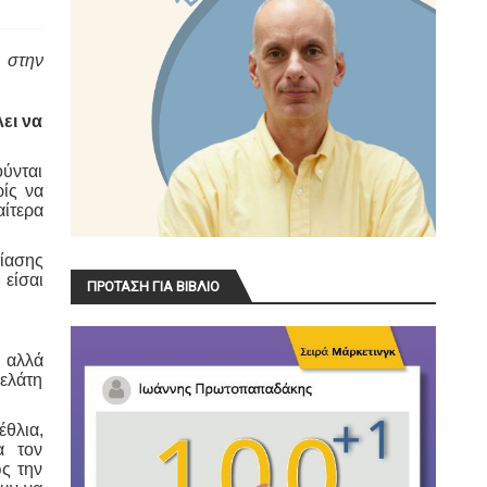
 στην
λει να
ούνται
ρίς να
ίτερα
τίασης
 είσαι
ΠΡΟΤΑΣΗ ΓΙΑ ΒΙΒΛΙΟ
 αλλά
πελάτη
έθλια,
α τον
ως την