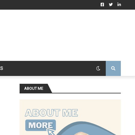
ES
ABOUT ME