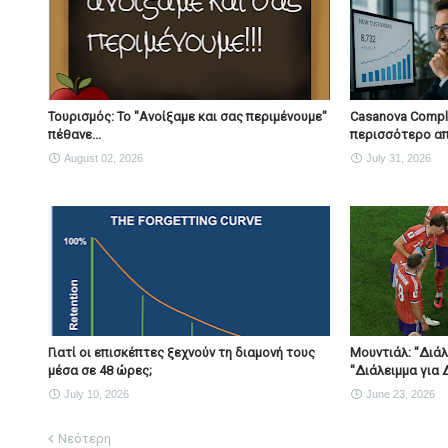
Τουρισμός: Το "Ανοίξαμε και σας περιμένουμε"
Casanova Comple
πέθανε...
περισσότερο απ
August 02, 2026
July 31, 2026
Γιατί οι επισκέπτες ξεχνούν τη διαμονή τους
Μουντιάλ: "Διά
μέσα σε 48 ώρες;
"Διάλειμμα για 
July 10, 2026
June 23, 2026
Νεότερη