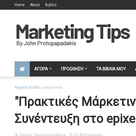
Home
About
Βιβλία
ΑΓΟΡΑ
ΠΡΟΩΘΗΣΗ
ΤΑ ΒΙΒΛΙΑ ΜΟΥ
Αρχική σελίδα
μάρκετινγκ
"Πρακτικές Μάρκετινγ
Συνέντευξη στο epixei
Γιάννης Πρωτοπαπαδάκης
14 Φεβρουαρίου