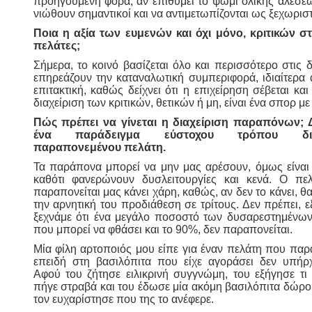
προηγούμενη φορά, αν επιθυμεί το ψωμί ολικής αλέσε
νιώθουν σημαντικοί και να αντιμετωπίζονται ως ξεχωριστ
Ποια η αξία των ευμενών και όχι μόνο, κριτικών στ
πελάτες;
Σήμερα, το κοινό βασίζεται όλο και περισσότερο στις δι
επηρεάζουν την καταναλωτική συμπεριφορά, ιδιαίτερα 
επιτακτική, καθώς δείχνει ότι η επιχείρηση σέβεται κα
διαχείριση των κριτικών, θετικών ή μη, είναι ένα σπορ με 
Πώς πρέπει να γίνεται η διαχείριση παραπόνων;
ένα παράδειγμα εύστοχου τρόπου διαχ
παραπονεμένου πελάτη.
Τα παράπονα μπορεί να μην μας αρέσουν, όμως είναι
καθότι φανερώνουν δυσλειτουργίες και κενά. Ο πε
παραπονείται μας κάνει χάρη, καθώς, αν δεν το κάνει, θ
την αρνητική του προδιάθεση σε τρίτους. Δεν πρέπει, ε
ξεχνάμε ότι ένα μεγάλο ποσοστό των δυσαρεστημένων
που μπορεί να φθάσει και το 90%, δεν παραπονείται.
Μία φίλη αρτοποιός μου είπε για έναν πελάτη που πα
επειδή στη βασιλόπιτα που είχε αγοράσει δεν υπήρχ
Αφού του ζήτησε ειλικρινή συγγνώμη, του εξήγησε τι
πήγε στραβά και του έδωσε μία ακόμη βασιλόπιτα δώρο.
τον ευχαρίστησε που της το ανέφερε.