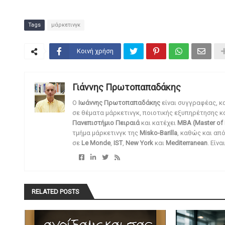
Tags
μάρκετινγκ
Κοινή χρήση
Γιάννης Πρωτοπαπαδάκης
O
Ιωάννης Πρωτοπαπαδάκης
είναι συγγραφέας, κ
σε θέματα μάρκετινγκ, ποιοτικής εξυπηρέτησης κ
Πανεπιστήμιο Πειραιά
και κατέχει
MBA (Master of 
τμήμα μάρκετινγκ της
Misko-Barilla
, καθώς και απ
σε
Le Monde
,
IST
,
New York
και
Mediterranean
. Είν
RELATED POSTS