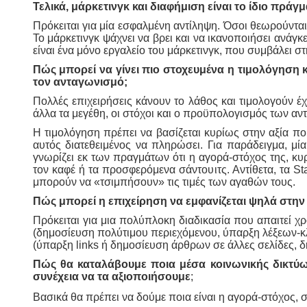
Τελικά, μάρκετινγκ και διαφήμιση είναι το ίδιο πράγμ
Πρόκειται για μία εσφαλμένη αντίληψη. Όσοι θεωρούνται 
Το μάρκετινγκ ψάχνει να βρει και να ικανοποιήσει ανάγ
είναι ένα μόνο εργαλείο του μάρκετινγκ, που συμβάλει σ
Πώς μπορεί να γίνει πιο στοχευμένα η τιμολόγηση 
τον ανταγωνισμό;
Πολλές επιχειρήσεις κάνουν το λάθος και τιμολογούν 
άλλα τα μεγέθη, οι στόχοι και ο προϋπολογισμός των αν
Η τιμολόγηση πρέπει να βασίζεται κυρίως στην αξία που
αυτός διατεθειμένος να πληρώσει. Για παράδειγμα, μί
γνωρίζει εκ των πραγμάτων ότι η αγορά-στόχος της, κυρ
τον καφέ ή τα προσφερόμενα σάντουιτς. Αντίθετα, τα St
μπορούν να «τσιμπήσουν» τις τιμές των αγαθών τους.
Πώς μπορεί η επιχείρηση να εμφανίζεται ψηλά στην
Πρόκειται για μια πολύπλοκη διαδικασία που απαιτεί χ
(δημοσίευση πολύτιμου περιεχόμενου, ύπαρξη λέξεων-κλ
(ύπαρξη links ή δημοσίευση άρθρων σε άλλες σελίδες, δη
Πώς θα καταλάβουμε ποια μέσα κοινωνικής δικτύω
συνέχεια να τα αξιοποιήσουμε
;
Βασικά θα πρέπει να δούμε ποια είναι η αγορά-στόχος, 