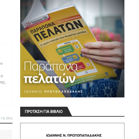
ων
το
ης,
ΠΡΟΤΑΣΗ ΓΙΑ ΒΙΒΛΙΟ
 τα όλα