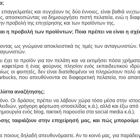
α;
επαγγελματίες και συγχέουν τις δύο έννοιες, είναι βαθιά νυχτω
κες, αποσκοπώντας να δημιουργήσει πιστή πελατεία, ενώ η δια
την προβολή της επιχείρησης και των προϊόντων της.
και η προβολή των προϊόντων; Ποια πρέπει να είναι η σχέ
έχοντας ως γνώμονα αποκλειστικά τις τιμές των ανταγωνιστών
ταγωνιστών.
 έχει το προϊόν για τον πελάτη και να εκτιμήσει πόσα χρήματα
α καφετέρια ή ένας φούρνος πλησίον ενός εκπαιδευτικού ιδρ
ίως οι φοιτητές, δεν είναι διατεθειμένοι να πληρώσουν πολύ 
arbucks, που απευθύνονται σε διαφορετική πελατεία, πιο απαιτ
 λίστα αναζήτησης;
ρόνο. Οι δράσεις πρέπει να λάβουν χώρα τόσο μέσα στην ιστο
ειδιών, γρήγορη φόρτωση ιστοσελίδας κ.ά.), αλλά και έξω από
μιουργία ενός blog, τακτική παρουσία στα social media κ.ά.).
σης ταιριάζουν στην επιχείρησή μας, και πώς μπορούμε
σε ποιους δηλαδή απευθυνόμαστε. Αν το κοινό μας, για παράδει