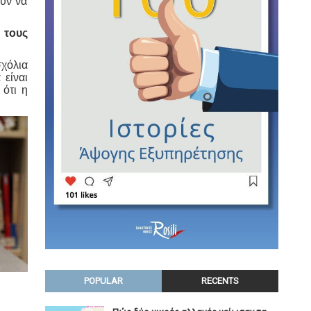
ουν να
 τους
σχόλια
 είναι
 ότι η
POPULAR
RECENTS