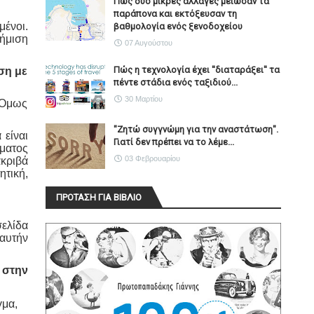
Πώς δύο μικρές αλλαγές μείωσαν τα
παράπονα και εκτόξευσαν τη
μένοι.
βαθμολογία ενός ξενοδοχείου
φήμιση
07 Αυγούστου
Πώς η τεχνολογία έχει ''διαταράξει'' τα
ση με
πέντε στάδια ενός ταξιδιού...
30 Μαρτίου
. Όμως
"Ζητώ συγγνώμη για την αναστάτωση".
 είναι
Γιατί δεν πρέπει να το λέμε...
ύματος
03 Φεβρουαρίου
ακριβά
ητική,
ΠΡΟΤΑΣΗ ΓΙΑ ΒΙΒΛΙΟ
σελίδα
 αυτήν
 στην
γμα,