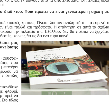
ως κ.λπ. Θα εκπλαγούν από τα αποτελέσματα. Οι πελάτες θέλ
οί.
ο διαδίκτυο; Ποια πρέπει να είναι γενικότερα η σχέση με
αδικτυακές κριτικές. Γίνεται λοιπόν αντιληπτό ότι τα ευμενή 
αν είναι πολλά και πρόσφατα. Η απάντηση σε αυτά τα σχόλια
ι ακούει την πελατεία της. Εξάλλου, δεν θα πρέπει να ξεχνάμε
θεατές, κοινώς θα τις δει ένα ευρύ κοινό.
 Δώσε μας
είρισης
 «χρυσός»
λάτης που
α μεταφέρει
ξάλλου, να
 πελατών,
ραπονέθηκε
ε φλουρί.
 μπορεί να
 Στο τέλος