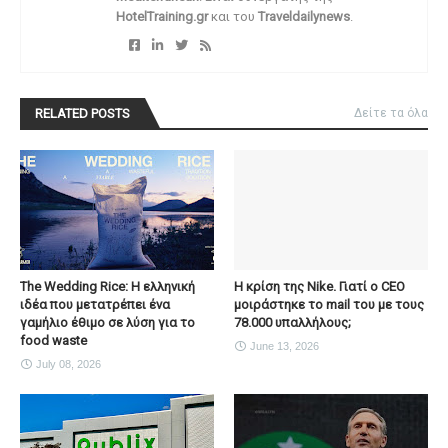
HotelTraining.gr
και του
Traveldailynews
.
RELATED POSTS
Δείτε τα όλα
The Wedding Rice: Η ελληνική
Η κρίση της Nike. Γιατί ο CEO
ιδέα που μετατρέπει ένα
μοιράστηκε το mail του με τους
γαμήλιο έθιμο σε λύση για το
78.000 υπαλλήλους;
food waste
June 13, 2026
July 08, 2026