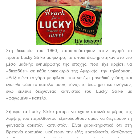
Στη δεκαετία του 1960, παρουσιάστηκαν στην αγορά τα
πρώτα
Lucky
Strike
µε φίλτρο, τα οποία διαφηµίστηκαν στο νέο
µέσο µαζικής ενηµέρωσης της εποχής, που είχε αρχίσει να
«διεισδύει» σε κάθε νοικοκυριό της Αµερικής, την τηλεόραση.
«Δείξτε ένα τσιγάρο µε φίλτρο που να έχει µοναδική γεύση, και
εγώ θα φάω το καπέλο µου», τόνιζε το διαφηµιστικό σλόγκαν,
ενώ έκλεινε δείχνοντας καπνιστές του
Lucky
Strike
µε
«φαγωµένα» καπέλα.
Σήµερα τα
Lucky
Strike
µπορεί να έχουν απωλέσει µέρος της
λάµψης του παρελθόντος, εξακολουθούν όµως να διεγείρουν τη
φαντασία αρκετών καπνιστών. Είναι χαρακτηριστικό ότι στη
Βρετανία ορισµένοι υιοθετούν την εξής ιεροτελεστία, ελπίζοντας