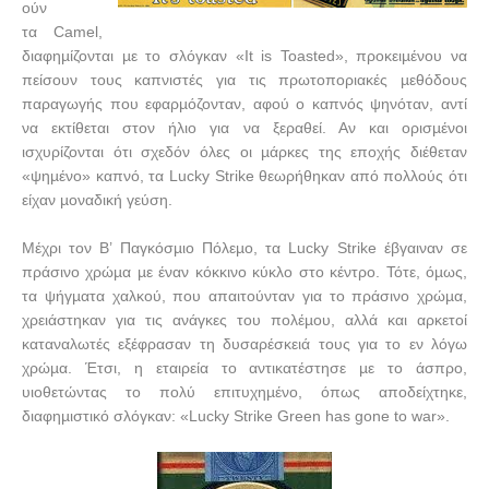
ούν
τα
Camel
,
διαφηµίζονται µε το σλόγκαν «
It
is
Toasted
», προκειµένου να
πείσουν τους καπνιστές για τις πρωτοποριακές µεθόδους
παραγωγής που εφαρµόζονταν, αφού ο καπνός ψηνόταν, αντί
να εκτίθεται στον ήλιο για να ξεραθεί. Αν και ορισµένοι
ισχυρίζονται ότι σχεδόν όλες οι µάρκες της εποχής διέθεταν
«ψηµένο» καπνό, τα
Lucky
Strike
θεωρήθηκαν από πολλούς ότι
είχαν µοναδική γεύση.
Μέχρι τον Β’ Παγκόσµιο Πόλεµο, τα
Lucky
Strike
έβγαιναν σε
πράσινο χρώµα µε έναν κόκκινο κύκλο στο κέντρο. Τότε, όµως,
τα ψήγµατα χαλκού, που απαιτούνταν για το πράσινο χρώµα,
χρειάστηκαν για τις ανάγκες του πολέµου, αλλά και αρκετοί
καταναλωτές εξέφρασαν τη δυσαρέσκειά τους για το εν λόγω
χρώµα. Έτσι, η εταιρεία το αντικατέστησε µε το άσπρο,
υιοθετώντας το πολύ επιτυχηµένο, όπως αποδείχτηκε,
διαφηµιστικό σλόγκαν: «
Lucky
Strike
Green
has
gone
to
war
».