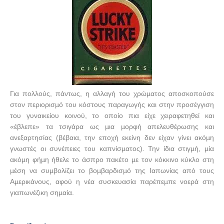
Για πολλούς, πάντως, η αλλαγή του χρώµατος αποσκοπούσε
στον περιορισµό του κόστους παραγωγής και στην προσέγγιση
του γυναικείου κοινού, το οποίο πια είχε χειραφετηθεί και
«έβλεπε» τα τσιγάρα ως µια µορφή απελευθέρωσης και
ανεξαρτησίας (βέβαια, την εποχή εκείνη δεν είχαν γίνει ακόµη
γνωστές οι συνέπειες του καπνίσµατος). Την ίδια στιγµή, µία
ακόµη φήµη ήθελε το άσπρο πακέτο µε τον κόκκινο κύκλο στη
µέση να συµβολίζει το βοµβαρδισµό της Ιαπωνίας από τους
Αµερικάνους, αφού η νέα συσκευασία παρέπεµπε νοερά στη
γιαπωνέζικη σηµαία.