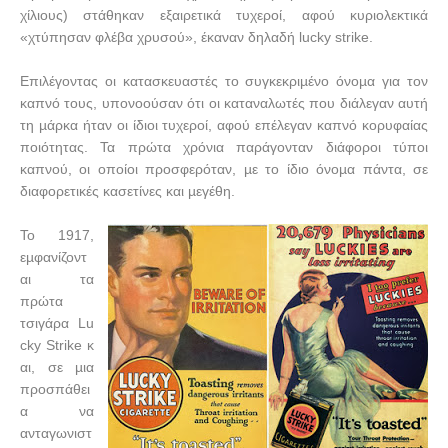
χίλιους) στάθηκαν εξαιρετικά τυχεροί, αφού κυριολεκτικά
«χτύπησαν φλέβα χρυσού», έκαναν δηλαδή
lucky
strike
.
Επιλέγοντας οι κατασκευαστές το συγκεκριµένο όνοµα για τον
καπνό τους, υπονοούσαν ότι οι καταναλωτές που διάλεγαν αυτή
τη µάρκα ήταν οι ίδιοι τυχεροί, αφού επέλεγαν καπνό κορυφαίας
ποιότητας. Τα πρώτα χρόνια παράγονταν διάφοροι τύποι
καπνού, οι οποίοι προσφερόταν, µε το ίδιο όνοµα πάντα, σε
διαφορετικές κασετίνες και µεγέθη.
Το 1917,
εµφανίζοντ
αι τα
πρώτα
τσιγάρα
Lu
cky
Strike
κ
αι, σε µια
προσπάθει
α να
ανταγωνιστ