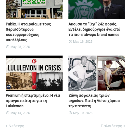
Publix. Η εταιρεία με τους
Ακουσε το "Οχι" 242 φορές.
περισσότερους
Εντέλει δημιούργησε ένα από
εκατομμυριούχους
τα πιο επώνυμα brand names
υπαλλήλους...
May 18, 2026
May 28, 2026
Premium ή υπερτιμημένο; Η νέα
Ζώνη ασφαλείας τριών
πραγματικότητα για τη
σημείων. Γιατί η Volvo χάρισε
Lululemon
την πατέντα;
May 14, 2026
May 10, 2026
Νεότερη
Παλαιότερη