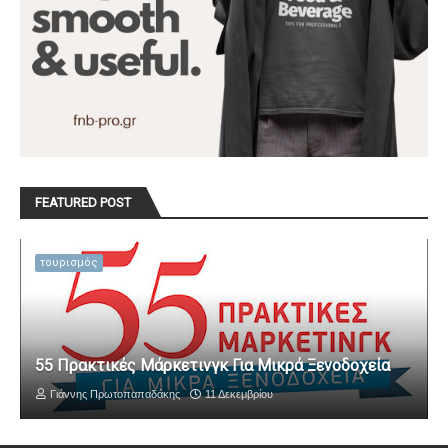
FEATURED POST
τουρισμός
55 Πρακτικές Μάρκετινγκ Για Μικρά Ξενοδοχεία
Γιάννης Πρωτοπαπαδάκης
11 Δεκεμβρίου