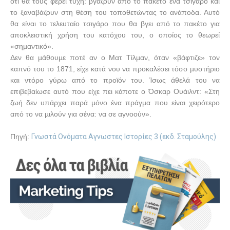
ότι θα τους φέρει τύχη: βγάζουν από το πακέτο ένα τσιγάρο και
το ξαναβάζουν στη θέση του τοποθετώντας το ανάποδα. Αυτό
θα είναι το τελευταίο τσιγάρο που θα βγει από το πακέτο για
αποκλειστική χρήση του κατόχου του, ο οποίος το θεωρεί
«σηµαντικό».
Δεν θα µάθουµε ποτέ αν ο Ματ Τίλµαν, όταν «βάφτιζε» τον
καπνό του το 1871, είχε κατά νου να προκαλέσει τόσο µυστήριο
και ντόρο γύρω από το προϊόν του. Ίσως άθελά του να
επιβεβαίωσε αυτό που είχε πει κάποτε ο Όσκαρ Ουάιλντ: «Στη
ζωή δεν υπάρχει παρά µόνο ένα πράγµα που είναι χειρότερο
από το να µιλούν για σένα: να σε αγνοούν».
Πηγή:
Γνωστά Ονόματα Αγνωστες Ιστορίες 3 (εκδ. Σταμούλης)