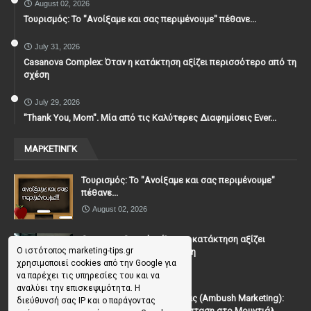
August 02, 2026
Τουρισμός: Το "Ανοίξαμε και σας περιμένουμε" πέθανε...
July 31, 2026
Casanova Complex: Όταν η κατάκτηση αξίζει περισσότερο από τη
σχέση
July 29, 2026
"Thank You, Mοm". Μία από τις Καλύτερες Διαφημίσεις Ever...
ΜΑΡΚΕΤΙΝΓΚ
Τουρισμός: Το "Ανοίξαμε και σας περιμένουμε"
πέθανε...
August 02, 2026
Casanova Complex: Όταν η κατάκτηση αξίζει
Ο ιστότοπος marketing-tips.gr
περισσότερο από τη σχέση
χρησιμοποιεί cookies από την Google για
July 31, 2026
να παρέχει τις υπηρεσίες του και να
αναλύει την επισκεψιμότητα. Η
To Μάρκετινγκ της Ενέδρας (Ambush Marketing):
διεύθυνσή σας IP και ο παράγοντας
Πώς να κλέψεις την παράσταση στο Μουντιάλ