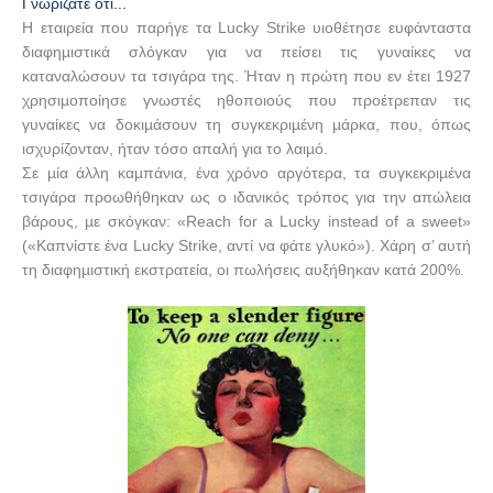
Γνωρίζατε ότι...
Η εταιρεία που παρήγε τα
Lucky
Strike
υιοθέτησε ευφάνταστα
διαφηµιστικά σλόγκαν για να πείσει τις γυναίκες να
καταναλώσουν τα τσιγάρα της. Ήταν η πρώτη που εν έτει 1927
χρησιµοποίησε γνωστές ηθοποιούς που προέτρεπαν τις
γυναίκες να δοκιµάσουν τη συγκεκριµένη µάρκα, που, όπως
ισχυρίζονταν, ήταν τόσο απαλή για το λαιµό.
Σε µία άλλη καµπάνια, ένα χρόνο αργότερα, τα συγκεκριµένα
τσιγάρα προωθήθηκαν ως ο ιδανικός τρόπος για την απώλεια
βάρους, µε σκόγκαν: «
Reach
for
a
Lucky
instead
of
a
sweet
»
(«Καπνίστε ένα
Lucky
Strike
, αντί να φάτε γλυκό»). Χάρη σ’ αυτή
τη διαφηµιστική εκστρατεία, οι πωλήσεις αυξήθηκαν κατά 200%.