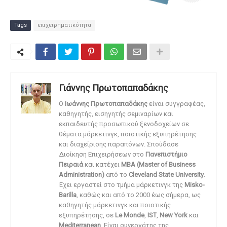
Tags
επιχειρηματικότητα
Γιάννης Πρωτοπαπαδάκης
O
Ιωάννης Πρωτοπαπαδάκης
είναι συγγραφέας,
καθηγητής, εισηγητής σεμιναρίων και
εκπαιδευτής προσωπικού ξενοδοχείων σε
θέματα μάρκετινγκ, ποιοτικής εξυπηρέτησης
και διαχείρισης παραπόνων. Σπούδασε
Διοίκηση Επιχειρήσεων στο
Πανεπιστήμιο
Πειραιά
και κατέχει
MBA (Master of Business
Administration)
από το
Cleveland State University
.
Έχει εργαστεί στο τμήμα μάρκετινγκ της
Misko-
Barilla
, καθώς και από το 2000 έως σήμερα, ως
καθηγητής μάρκετινγκ και ποιοτικής
εξυπηρέτησης, σε
Le Monde
,
IST
,
New York
και
Mediterranean
. Είναι συνεργάτης της