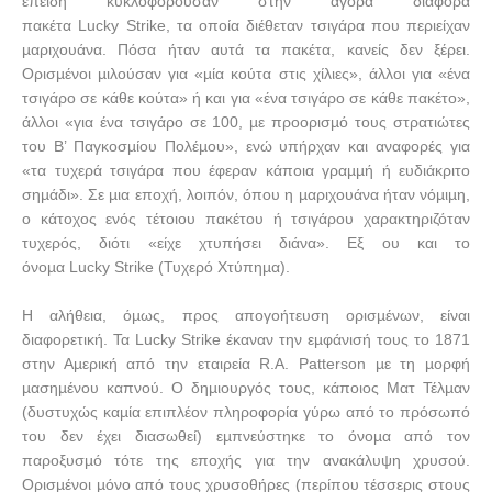
επειδή κυκλοφορούσαν στην αγορά διάφορα
πακέτα
Lucky
Strike
, τ
α οποία διέθεταν τσιγάρα που περιείχαν
µαριχουάνα. Πόσα ήταν αυτά τα πακέτα, κανείς δεν ξέρει.
Ορισµένοι µιλούσαν για «µία κούτα στις χίλιες», άλλοι για «ένα
τσιγάρο σε κάθε κούτα» ή και για «ένα τσιγάρο σε κάθε πακέτο»,
άλλοι «για ένα τσιγάρο σε 100, µε προορισµό τους στρατιώτες
του Β’ Παγκοσµίου Πολέµου», ενώ υπήρχαν και αναφορές για
«τα τυχερά τσιγάρα που έφεραν κάποια γραµµή ή ευδιάκριτο
σηµάδι». Σε µια εποχή, λοιπόν, όπου η µαριχουάνα ήταν νόµιµη,
ο κάτοχος ενός τέτοιου πακέτου ή τσιγάρου χαρακτηριζόταν
τυχερός, διότι «είχε χτυπήσει διάνα». Εξ ου και το
όνοµα
Lucky
Strike
(Τυχερό Χτύπηµα).
Η αλήθεια, όµως, προς απογοήτευση ορισµένων, είναι
διαφορετική. Τα
Lucky
Strike
έκαναν την εµφάνισή τους το 1871
στην Αµερική από την εταιρεία
R
.
A
.
Patterson
µε τη µορφή
µασηµένου καπνού. Ο δηµιουργός τους, κάποιος Ματ Τέλµαν
(δυστυχώς καµία επιπλέον πληροφορία γύρω από το πρόσωπό
του δεν έχει διασωθεί) εµπνεύστηκε το όνοµα από τον
παροξυσµό τότε της εποχής για την ανακάλυψη χρυσού.
Ορισµένοι µόνο από τους χρυσοθήρες (περίπου τέσσερις στους