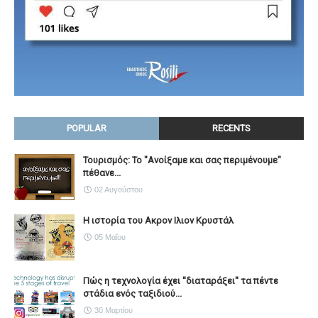
POPULAR
RECENTS
Τουρισμός: Το "Ανοίξαμε και σας περιμένουμε"
πέθανε...
02 Αυγούστου
Η ιστορία του Ακρον Ιλιον Κρυστάλ
05 Μαΐου
Πώς η τεχνολογία έχει ''διαταράξει'' τα πέντε
στάδια ενός ταξιδιού...
30 Μαρτίου