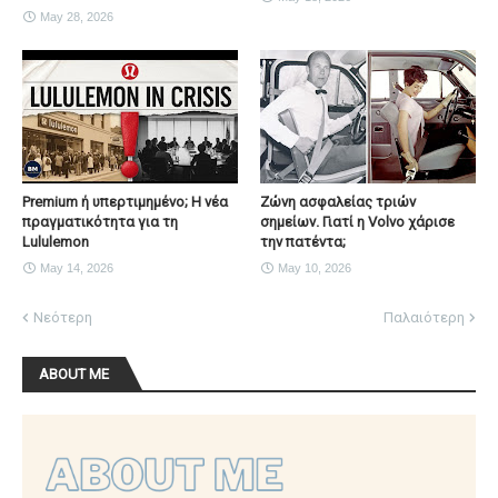
May 28, 2026
Premium ή υπερτιμημένο; Η νέα
Ζώνη ασφαλείας τριών
πραγματικότητα για τη
σημείων. Γιατί η Volvo χάρισε
Lululemon
την πατέντα;
May 14, 2026
May 10, 2026
Νεότερη
Παλαιότερη
ABOUT ME