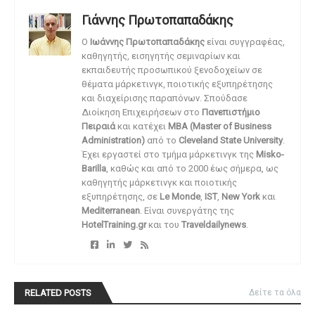
Γιάννης Πρωτοπαπαδάκης
O
Ιωάννης Πρωτοπαπαδάκης
είναι συγγραφέας,
καθηγητής, εισηγητής σεμιναρίων και
εκπαιδευτής προσωπικού ξενοδοχείων σε
θέματα μάρκετινγκ, ποιοτικής εξυπηρέτησης
και διαχείρισης παραπόνων. Σπούδασε
Διοίκηση Επιχειρήσεων στο
Πανεπιστήμιο
Πειραιά
και κατέχει
MBA (Master of Business
Administration)
από το
Cleveland State University
.
Έχει εργαστεί στο τμήμα μάρκετινγκ της
Misko-
Barilla
, καθώς και από το 2000 έως σήμερα, ως
καθηγητής μάρκετινγκ και ποιοτικής
εξυπηρέτησης, σε
Le Monde
,
IST
,
New York
και
Mediterranean
. Είναι συνεργάτης της
HotelTraining.gr
και του
Traveldailynews
.
RELATED POSTS
Δείτε τα όλα