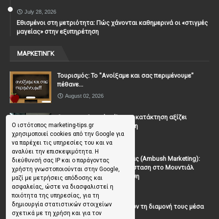
July 28, 2026
Εθισμένοι στη μετριότητα: Πώς χάνονται καθημερινά οι «στιγμές
μαγείας» στην εξυπηρέτηση
ΜΑΡΚΕΤΙΝΓΚ
Τουρισμός: Το "Ανοίξαμε και σας περιμένουμε"
πέθανε...
August 02, 2026
Casanova Complex: Όταν η κατάκτηση αξίζει
Ο ιστότοπος marketing-tips.gr
περισσότερο από τη σχέση
χρησιμοποιεί cookies από την Google για
July 31, 2026
να παρέχει τις υπηρεσίες του και να
αναλύει την επισκεψιμότητα. Η
To Μάρκετινγκ της Ενέδρας (Ambush Marketing):
διεύθυνσή σας IP και ο παράγοντας
Πώς να κλέψεις την παράσταση στο Μουντιάλ
χρήστη γνωστοποιούνται στην Google,
χωρίς (επίσημη) πρόσκληση
μαζί με μετρήσεις απόδοσης και
ασφαλείας, ώστε να διασφαλιστεί η
July 19, 2026
ποιότητα της υπηρεσίας, για τη
δημιουργία στατιστικών στοιχείων
Γιατί οι επισκέπτες ξεχνούν τη διαμονή τους μέσα
σχετικά με τη χρήση και για τον
σε 48 ώρες;