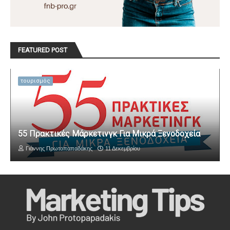
FEATURED POST
τουρισμός
55 Πρακτικές Μάρκετινγκ Για Μικρά Ξενοδοχεία
Γιάννης Πρωτοπαπαδάκης
11 Δεκεμβρίου