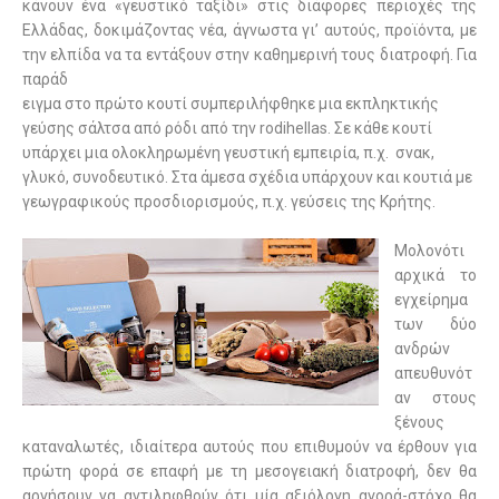
κάνουν ένα «γευστικό ταξίδι» στις διάφορες περιοχές της
Ελλάδας, δοκιμάζοντας νέα, άγνωστα γι’ αυτούς, προϊόντα, με
την ελπίδα να τα εντάξουν στην καθημερινή τους διατροφή. Για
παράδ
ειγμα στο πρώτο κουτί συμπεριλήφθηκε μια εκπληκτικής
γεύσης σάλτσα από ρόδι από την rodihellas. Σε κάθε κουτί
υπάρχει μια ολοκληρωμένη γευστική εμπειρία, π.χ. σνακ,
γλυκό, συνοδευτικό. Στα άμεσα σχέδια υπάρχουν και κουτιά με
γεωγραφικούς προσδιορισμούς, π.χ. γεύσεις της Κρήτης.
Μολονότι
αρχικά το
εγχείρημα
των δύο
ανδρών
απευθυνότ
αν στους
ξένους
καταναλωτές, ιδιαίτερα αυτούς που επιθυμούν να έρθουν για
πρώτη φορά σε επαφή με τη μεσογειακή διατροφή, δεν θα
αργήσουν να αντιληφθούν ότι μία αξιόλογη αγορά-στόχο θα