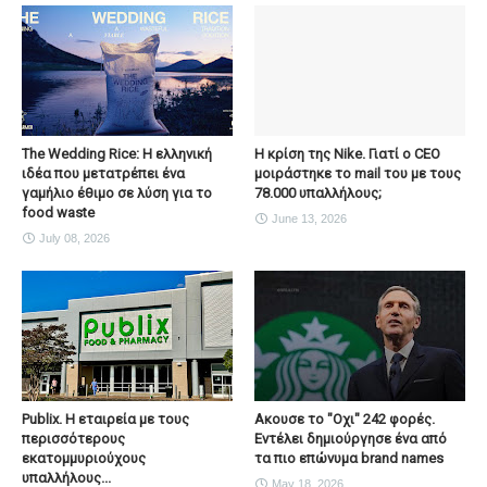
The Wedding Rice: Η ελληνική
Η κρίση της Nike. Γιατί ο CEO
ιδέα που μετατρέπει ένα
μοιράστηκε το mail του με τους
γαμήλιο έθιμο σε λύση για το
78.000 υπαλλήλους;
food waste
June 13, 2026
July 08, 2026
Publix. Η εταιρεία με τους
Ακουσε το "Οχι" 242 φορές.
περισσότερους
Εντέλει δημιούργησε ένα από
εκατομμυριούχους
τα πιο επώνυμα brand names
υπαλλήλους...
May 18, 2026