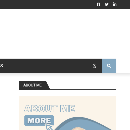
ES
ABOUT ME