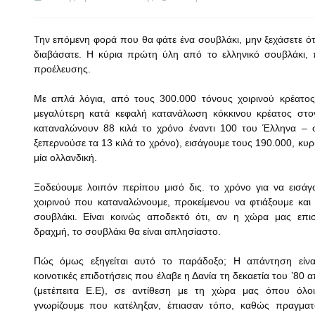
Την επόμενη φορά που θα φάτε ένα σουβλάκι, μην ξεχάσετε ότι
διαβάσατε. Η κύρια πρώτη ύλη από το ελληνικό σουβλάκι, π
προέλευσης.
Με απλά λόγια, από τους 300.000 τόνους χοιρινού κρέατο
μεγαλύτερη κατά κεφαλή κατανάλωση κόκκινου κρέατος στο
καταναλώνουν 88 κιλά το χρόνο έναντι 100 του Έλληνα – 
ξεπερνούσε τα 13 κιλά το χρόνο), εισάγουμε τους 190.000, κυρ
μία ολλανδική.
Ξοδεύουμε λοιπόν περίπου μισό δις. το χρόνο για να εισάγ
χοιρινού που καταναλώνουμε, προκείμενου να φτιάξουμε και 
σουβλάκι. Είναι κοινώς αποδεκτό ότι, αν η χώρα μας επι
δραχμή, το σουβλάκι θα είναι απλησίαστο.
Πώς όμως εξηγείται αυτό το παράδοξο; Η απάντηση είνα
κοινοτικές επιδοτήσεις που έλαβε η Δανία τη δεκαετία του ’80
(μετέπειτα Ε.Ε), σε αντίθεση με τη χώρα μας όπου όλοι
γνωρίζουμε που κατέληξαν, έπιασαν τόπο, καθώς πραγματ