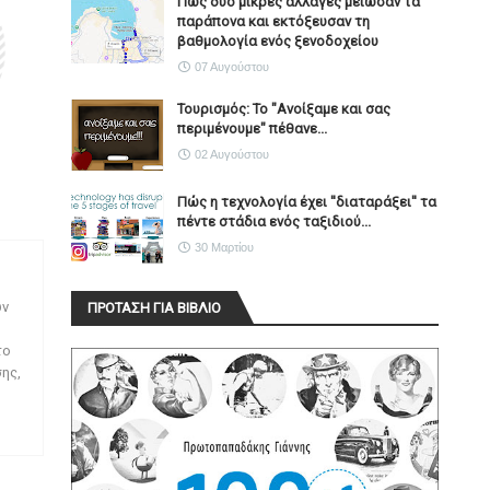
Πώς δύο μικρές αλλαγές μείωσαν τα
παράπονα και εκτόξευσαν τη
βαθμολογία ενός ξενοδοχείου
07 Αυγούστου
Τουρισμός: Το "Ανοίξαμε και σας
περιμένουμε" πέθανε...
02 Αυγούστου
Πώς η τεχνολογία έχει ''διαταράξει'' τα
πέντε στάδια ενός ταξιδιού...
30 Μαρτίου
ων
ΠΡΟΤΑΣΗ ΓΙΑ ΒΙΒΛΙΟ
το
ης,