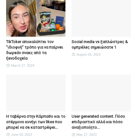
TikToker αποκαλύπτει τον
Social media vs ξαπλώστρες &
"ιδιοφυή" τρόπο για να παίρνει
ομπρέλες σημειώσατε 1
δωρεάν σνακς από τα
August 05, 2023
ξενοδοχεία
March 27, 2024
Η ταβέρνα στην Κάρπαθο και το
User generated content. Πόσο
ατέρμονο κυνήγι των likes που
επιδραστικό αλλά και πόσο
μπορεί να σε καταστρέψει...
αναξιοποίητο...
June 03, 2023
May 27, 2023