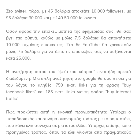
Στο
twitter
, τώρα, με 45 δολάρια αποκτάτε 10.000
followers
, με
95 δολάρια 30.000 και με 140 50.000
followers
.
Όσον αφορά την επισκεψιμότητα της εφημερίδας σας, θα σας
βγει πιο φθηνά, καθώς με μόλις 7,5 δολάρια θα αποκτήσετε
10.000 τυχαίους επισκέπτες. Στο δε
YouTube
θα χρειαστούν
μόλις 75 δολάρια για να δείτε τις επισκέψεις σας να αυξάνονται
κατά 25.000.
Η αναζήτηση αυτού του "ψεύτικου κόσμου" είναι ήδη αρκετά
διαδεδομένη. Μία απλή αναζήτηση στο
google
θα σας πείσει για
του λόγου το αληθές: 750 εκατ.
links
για τη φράση "
buy
facebook
likes
" και 185 εκατ.
links
για τη φράση "
buy
internet
traffic
".
Πώς προκύπτει αυτή η εικονική πραγματικότητα; Υπάρχει ο
παραδοσιακός και συνάμα οικονομικός τρόπος με το ρομποτάκι,
που κάνει κλικ συνέχεια σε μια ιστοσελίδα. Υπάρχει, επίσης, και ο
προηγμένος τρόπος, όπου τα κλικ γίνονται από πραγματικούς