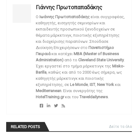
Γιάννης Πρωτοπαπαδάκης
O
Ιωάννης Πρωτοπαπαδάκης
είναι συγγραφέας,
καθηγητής, εισηγητής σεμιναρίων και
εκπαιδευτής προσωπικού ξενοδοχείων σε
θέματα μάρκετινγκ, ποιοτικής εξυπηρέτησης
και διαχείρισης παραπόνων. Σπούδασε
Διοίκηση Επιχειρήσεων στο
Πανεπιστήμιο
Πειραιά
και κατέχει
MBA (Master of Business
Administration)
από το
Cleveland State University
.
Έχει εργαστεί στο τμήμα μάρκετινγκ της
Misko-
Barilla
, καθώς και από το 2000 έως σήμερα, ως
καθηγητής μάρκετινγκ και ποιοτικής
εξυπηρέτησης, σε
Le Monde
,
IST
,
New York
και
Mediterranean
. Είναι συνεργάτης της
HotelTraining.gr
και του
Traveldailynews
.
RELATED POSTS
Δείτε τα όλα