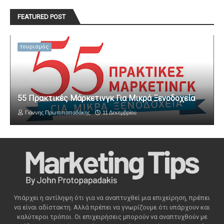
FEATURED POST
τουρισμός
55 Πρακτικές Μάρκετινγκ Για Μικρά Ξενοδοχεία
Γιάννης Πρωτοπαπαδάκης
11 Δεκεμβρίου
Υπάρχει η αντίληψη ότι για να αναπτυχθεί μια επιχείρηση, πρέπει
να είναι αδίστακτη. Αλλά πρέπει να γνωρίζουμε ότι υπάρχουν και
καλύτεροι τρόποι. Οι επιχειρήσεις μπορούν να αναπτυχθούν με