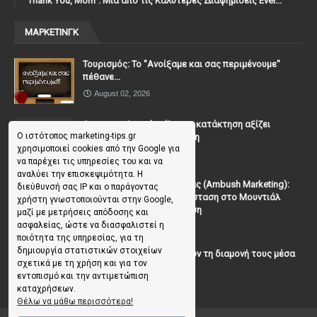
"Thank You, Mοm". Μία από τις Καλύτερες Διαφημίσεις Ever...
ΜΑΡΚΕΤΙΝΓΚ
Τουρισμός: Το "Ανοίξαμε και σας περιμένουμε"
πέθανε...
August 02, 2026
Casanova Complex: Όταν η κατάκτηση αξίζει
Ο ιστότοπος marketing-tips.gr
περισσότερο από τη σχέση
χρησιμοποιεί cookies από την Google για
July 31, 2026
να παρέχει τις υπηρεσίες του και να
αναλύει την επισκεψιμότητα. Η
To Μάρκετινγκ της Ενέδρας (Ambush Marketing):
διεύθυνσή σας IP και ο παράγοντας
Πώς να κλέψεις την παράσταση στο Μουντιάλ
χρήστη γνωστοποιούνται στην Google,
χωρίς (επίσημη) πρόσκληση
μαζί με μετρήσεις απόδοσης και
ασφαλείας, ώστε να διασφαλιστεί η
July 19, 2026
ποιότητα της υπηρεσίας, για τη
δημιουργία στατιστικών στοιχείων
Γιατί οι επισκέπτες ξεχνούν τη διαμονή τους μέσα
σχετικά με τη χρήση και για τον
σε 48 ώρες;
εντοπισμό και την αντιμετώπιση
July 10, 2026
καταχρήσεων.
Θέλω να μάθω περισσότερα!