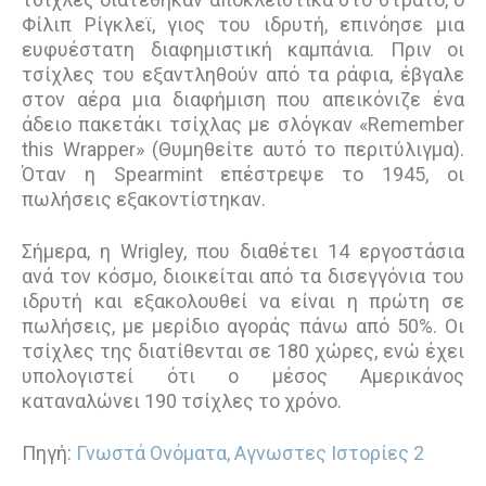
Φίλιπ Ρίγκλεϊ, γιος του ιδρυτή, επινόησε μια
ευφυέστατη διαφημιστική καμπάνια. Πριν οι
τσίχλες του εξαντληθούν από τα ράφια, έβγαλε
στον αέρα μια διαφήμιση που απεικόνιζε ένα
άδειο πακετάκι τσίχλας με σλόγκαν «Remember
this Wrapper» (Θυμηθείτε αυτό το περιτύλιγμα).
Όταν η Spearmint επέστρεψε το 1945, οι
πωλήσεις εξακοντίστηκαν.
Σήµερα, η Wrigley, που διαθέτει 14 εργοστάσια
ανά τον κόσμο, διοικείται από τα δισεγγόνια του
ιδρυτή και εξακολουθεί να είναι η πρώτη σε
πωλήσεις, µε µερίδιο αγοράς πάνω από 50%. Oι
τσίχλες της διατίθενται σε 180 χώρες, ενώ έχει
υπολογιστεί ότι ο μέσος Αμερικάνος
καταναλώνει 190 τσίχλες το χρόνο.
Πηγή:
Γνωστά Ονόματα, Αγνωστες Ιστορίες 2