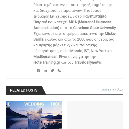
θέματα μάρκετινγκ, ποιοτικής εξυπηρέτησης
και διαχείρισης παραπόνων. Σπούδασε
Διοίκηση Επιχειρήσεων στο
Πανεπιστήμιο
Πειραιά
και κατέχει
MBA (Master of Business
Administration)
από το
Cleveland State University
.
Έχει εργαστεί στο τμήμα μάρκετινγκ της
Misko-
Barilla
, καθώς και από το 2000 έως σήμερα, ως
καθηγητής μάρκετινγκ και ποιοτικής
εξυπηρέτησης, σε
Le Monde
,
IST
,
New York
και
Mediterranean
. Είναι συνεργάτης της
HotelTraining.gr
και του
Traveldailynews
.
RELATED POSTS
Δείτε τα όλα