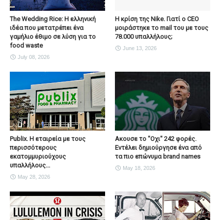
The Wedding Rice: Η ελληνική
Η κρίση της Nike. Γιατί ο CEO
ιδέα που μετατρέπει ένα
μοιράστηκε το mail του με τους
γαμήλιο έθιμο σε λύση για το
78.000 υπαλλήλους;
food waste
June 13, 2026
July 08, 2026
Publix. Η εταιρεία με τους
Ακουσε το "Οχι" 242 φορές.
περισσότερους
Εντέλει δημιούργησε ένα από
εκατομμυριούχους
τα πιο επώνυμα brand names
υπαλλήλους...
May 18, 2026
May 28, 2026