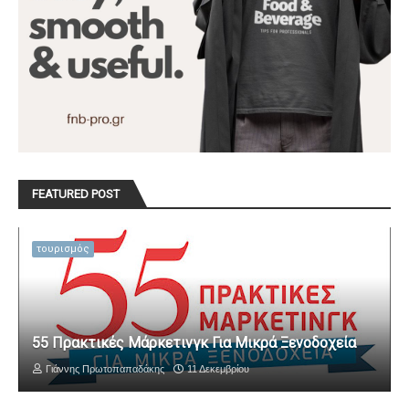
FEATURED POST
τουρισμός
55 Πρακτικές Μάρκετινγκ Για Μικρά Ξενοδοχεία
Γιάννης Πρωτοπαπαδάκης
11 Δεκεμβρίου