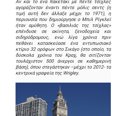
Αν και το ένα πακετάκι µε πέντε τσίχλες
αγοράζονταν έναντι πέντε µόλις σεντς (η
τιµή αυτή δεν άλλαξε µέχρι το 1971), η
περιουσία που δημιούργησε ο Μπιλ Ρίγκλεϊ
ήταν αμύθητη. Ο «βασιλιάς της τσίχλας»
επένδυσε σε ακίνητα, ξενοδοχεία και
σιδηρόδροµους, ενώ λίγα χρόνια πριν
πεθάνει κατασκεύασε ένα εντυπωσιακό
κτίριο 32 ορόφων στο Σικάγο (στο οποίο, τα
δύσκολα χρόνια του Κραχ, θα σιτίζονταν
τουλάχιστον 500 άνεργοι σε καθηµερινή
βάση), όπου στεγάστηκαν –μέχρι το 2012- τα
κεντρικά γραφεία της Wrigley.