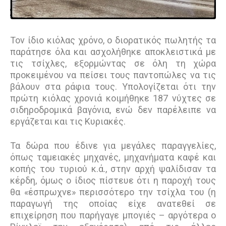
Τον ίδιο κιόλας χρόνο, ο διορατικός πωλητής τα
παράτησε όλα και ασχολήθηκε αποκλειστικά µε
τις τσίχλες, εξορµώντας σε όλη τη χώρα
προκειµένου να πείσει τους παντοπώλες να τις
βάλουν στα ράφια τους. Υπολογίζεται ότι την
πρώτη κιόλας χρονιά κοιµήθηκε 187 νύχτες σε
σιδηροδροµικά βαγόνια, ενώ δεν παρέλειπε να
εργάζεται και τις Κυριακές.
Τα δώρα που έδινε για µεγάλες παραγγελίες,
όπως ταµειακές µηχανές, µηχανήµατα καφέ και
κοπής του τυριού κ.ά., στην αρχή ψαλίδισαν τα
κέρδη, όµως ο ίδιος πίστευε ότι η παροχή τους
θα «έσπρωχνε» περισσότερο την τσίχλα του (η
παραγωγή της οποίας είχε ανατεθεί σε
επιχείρηση που παρήγαγε µπογιές – αργότερα ο