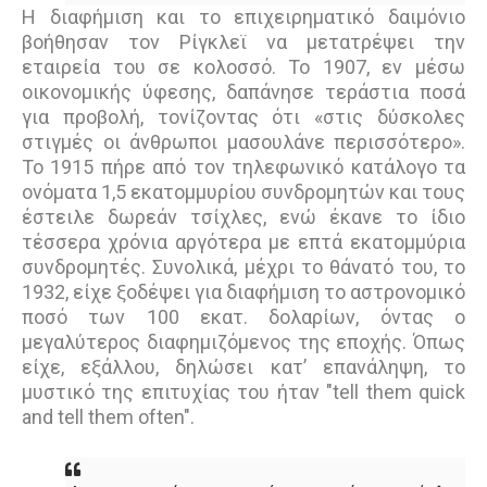
Η διαφήµιση και το επιχειρηματικό δαιμόνιο
βοήθησαν τον Ρίγκλεϊ να µετατρέψει την
εταιρεία του σε κολοσσό. Το 1907, εν µέσω
οικονοµικής ύφεσης, δαπάνησε τεράστια ποσά
για προβολή, τονίζοντας ότι «στις δύσκολες
στιγµές οι άνθρωποι µασουλάνε περισσότερο».
Το 1915 πήρε από τον τηλεφωνικό κατάλογο τα
ονόµατα 1,5 εκατοµµυρίου συνδροµητών και τους
έστειλε δωρεάν τσίχλες, ενώ έκανε το ίδιο
τέσσερα χρόνια αργότερα µε επτά εκατοµµύρια
συνδροµητές. Συνολικά, µέχρι το θάνατό του, το
1932, είχε ξοδέψει για διαφήµιση το αστρονοµικό
ποσό των 100 εκατ. δολαρίων, όντας ο
µεγαλύτερος διαφηµιζόµενος της εποχής. Όπως
είχε, εξάλλου, δηλώσει κατ’ επανάληψη, το
µυστικό της επιτυχίας του ήταν "tell them quick
and tell them often".