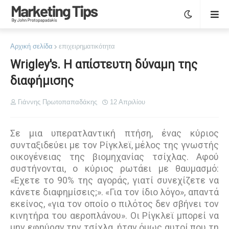
Αρχική σελίδα
επιχειρηματικότητα
Wrigley's. Η απίστευτη δύναμη της
διαφήμισης
Γιάννης Πρωτοπαπαδάκης
12 Απριλίου
Σε µια υπερατλαντική πτήση, ένας κύριος
συνταξιδεύει µε τον Ρίγκλεϊ, µέλος της γνωστής
οικογένειας της βιοµηχανίας τσίχλας. Αφού
συστήνονται, ο κύριος ρωτάει µε θαυµασµό:
«Εχετε το 90% της αγοράς, γιατί συνεχίζετε να
κάνετε διαφηµίσεις;». «Για τον ίδιο λόγο», απαντά
εκείνος, «για τον οποίο ο πιλότος δεν σβήνει τον
κινητήρα του αεροπλάνου». Οι Ρίγκλεϊ µπορεί να
µην εφηύραν την τσίχλα, ήταν όµως αυτοί που τη