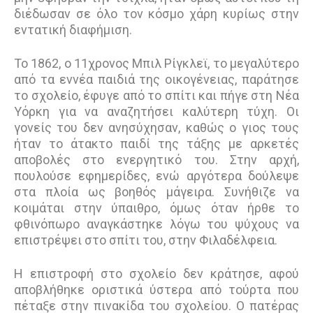
διέδωσαν σε όλο τον κόσµο χάρη κυρίως στην
εντατική διαφήµιση.
Το 1862, ο 11χρονος Μπιλ Ρίγκλεϊ, το µεγαλύτερο
από τα εννέα παιδιά της οικογένειας, παράτησε
το σχολείο, έφυγε από το σπίτι και πήγε στη Νέα
Υόρκη για να αναζητήσει καλύτερη τύχη. Οι
γονείς του δεν ανησύχησαν, καθώς ο γιος τους
ήταν το άτακτο παιδί της τάξης µε αρκετές
αποβολές στο ενεργητικό του. Στην αρχή,
πουλούσε εφηµερίδες, ενώ αργότερα δούλεψε
στα πλοία ως βοηθός µάγειρα. Συνήθιζε να
κοιµάται στην ύπαιθρο, όµως όταν ήρθε το
φθινόπωρο αναγκάστηκε λόγω του ψύχους να
επιστρέψει στο σπίτι του, στην Φιλαδέλφεια.
Η επιστροφή στο σχολείο δεν κράτησε, αφού
αποβλήθηκε οριστικά ύστερα από τούρτα που
πέταξε στην πινακίδα του σχολείου. Ο πατέρας