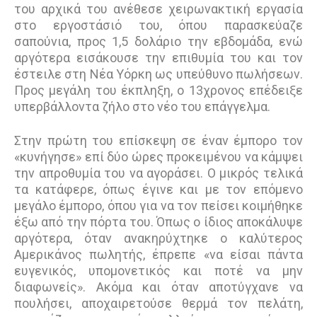
του αρχικά του ανέθεσε χειρωνακτική εργασία
στο εργοστάσιό του, όπου παρασκεύαζε
σαπούνια, προς 1,5 δολάριο την εβδοµάδα, ενώ
αργότερα εισάκουσε την επιθυµία του και τον
έστειλε στη Νέα Υόρκη ως υπεύθυνο πωλήσεων.
Προς µεγάλη του έκπληξη, ο 13χρονος επέδειξε
υπερβάλλοντα ζήλο στο νέο του επάγγελµα.
Στην πρώτη του επίσκεψη σε έναν έµπορο τον
«κυνήγησε» επί δύο ώρες προκειµένου να κάµψει
την απροθυµία του να αγοράσει. Ο µικρός τελικά
τα κατάφερε, όπως έγινε και µε τον επόµενο
µεγάλο έµπορο, όπου για να τον πείσει κοιµήθηκε
έξω από την πόρτα του. Όπως ο ίδιος αποκάλυψε
αργότερα, όταν ανακηρύχτηκε ο καλύτερος
Αµερικάνος πωλητής, έπρεπε «να είσαι πάντα
ευγενικός, υποµονετικός και ποτέ να µην
διαφωνείς». Ακόµα και όταν αποτύγχανε να
πουλήσει, αποχαιρετούσε θερµά τον πελάτη,