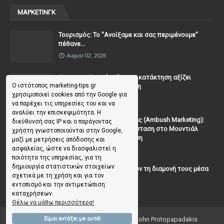
ΜΑΡΚΕΤΙΝΓΚ
Τουρισμός: Το "Ανοίξαμε και σας περιμένουμε"
πέθανε...
August 02, 2026
Casanova Complex: Όταν η κατάκτηση αξίζει
Ο ιστότοπος marketing-tips.gr
περισσότερο από τη σχέση
χρησιμοποιεί cookies από την Google για
July 31, 2026
να παρέχει τις υπηρεσίες του και να
αναλύει την επισκεψιμότητα. Η
To Μάρκετινγκ της Ενέδρας (Ambush Marketing):
διεύθυνσή σας IP και ο παράγοντας
Πώς να κλέψεις την παράσταση στο Μουντιάλ
χρήστη γνωστοποιούνται στην Google,
χωρίς (επίσημη) πρόσκληση
μαζί με μετρήσεις απόδοσης και
ασφαλείας, ώστε να διασφαλιστεί η
July 19, 2026
ποιότητα της υπηρεσίας, για τη
δημιουργία στατιστικών στοιχείων
Γιατί οι επισκέπτες ξεχνούν τη διαμονή τους μέσα
σχετικά με τη χρήση και για τον
σε 48 ώρες;
εντοπισμό και την αντιμετώπιση
July 10, 2026
καταχρήσεων.
Θέλω να μάθω περισσότερα!
Copyright ©
2026
Marketing Tips | by John Protopapadakis
Είμαι εντάξει με αυτό!