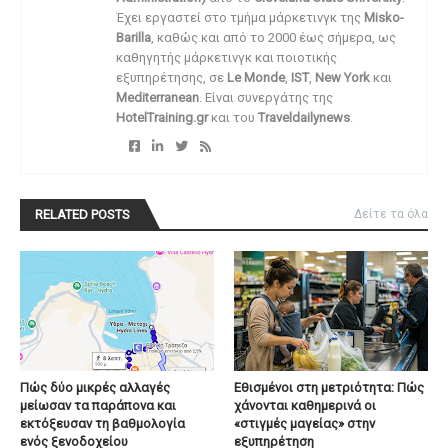
Έχει εργαστεί στο τμήμα μάρκετινγκ της
Misko-
Barilla
, καθώς και από το 2000 έως σήμερα, ως
καθηγητής μάρκετινγκ και ποιοτικής
εξυπηρέτησης, σε
Le Monde
,
IST
,
New York
και
Mediterranean
. Είναι συνεργάτης της
HotelTraining.gr
και του
Traveldailynews
.
RELATED POSTS
Δείτε τα όλα
Πώς δύο μικρές αλλαγές
Εθισμένοι στη μετριότητα: Πώς
μείωσαν τα παράπονα και
χάνονται καθημερινά οι
εκτόξευσαν τη βαθμολογία
«στιγμές μαγείας» στην
ενός ξενοδοχείου
εξυπηρέτηση