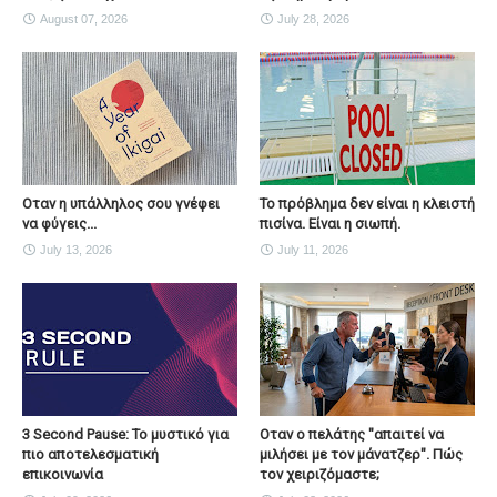
August 07, 2026
July 28, 2026
Οταν η υπάλληλος σου γνέφει
Το πρόβλημα δεν είναι η κλειστή
να φύγεις...
πισίνα. Είναι η σιωπή.
July 13, 2026
July 11, 2026
3 Second Pause: Το μυστικό για
Οταν ο πελάτης "απαιτεί να
πιο αποτελεσματική
μιλήσει με τον μάνατζερ". Πώς
επικοινωνία
τον χειριζόμαστε;