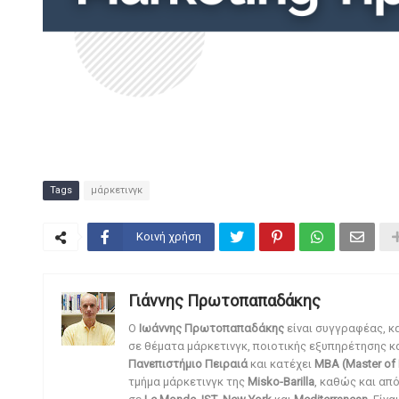
Tags
μάρκετινγκ
Κοινή χρήση
Γιάννης Πρωτοπαπαδάκης
O
Ιωάννης Πρωτοπαπαδάκης
είναι συγγραφέας, κ
σε θέματα μάρκετινγκ, ποιοτικής εξυπηρέτησης κ
Πανεπιστήμιο Πειραιά
και κατέχει
MBA (Master of 
τμήμα μάρκετινγκ της
Misko-Barilla
, καθώς και απ