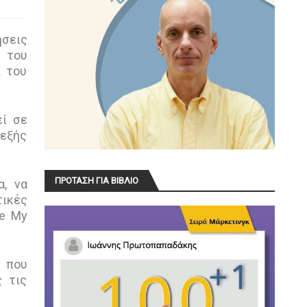
ήσεις
 του
ι του
εί σε
 εξής
ΠΡΟΤΑΣΗ ΓΙΑ ΒΙΒΛΙΟ
α, να
τικές
le My
s που
ς τις