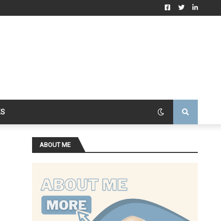
ES
ABOUT ME