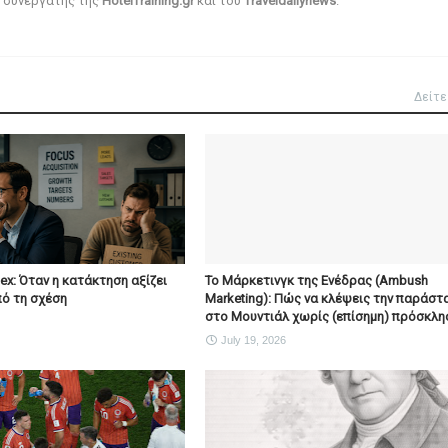
αι συνεργάτης της
HotelTraining.gr
και του
Traveldailynews
.
Δείτε
x: Όταν η κατάκτηση αξίζει
To Μάρκετινγκ της Ενέδρας (Ambush
ό τη σχέση
Marketing): Πώς να κλέψεις την παράστ
στο Μουντιάλ χωρίς (επίσημη) πρόσκλη
July 19, 2026