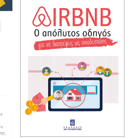
ων
το
ης,