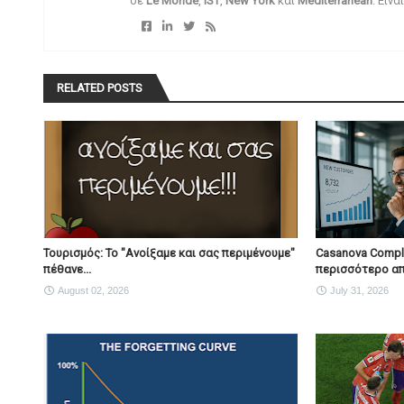
σε
Le Monde
,
IST
,
New York
και
Mediterranean
. Είν
RELATED POSTS
Τουρισμός: Το "Ανοίξαμε και σας περιμένουμε"
Casanova Comple
πέθανε...
περισσότερο απ
August 02, 2026
July 31, 2026