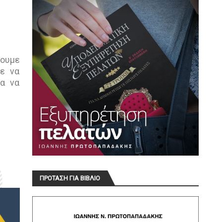
σουμε
τε να
ια να
ΠΡΟΤΑΣΗ ΓΙΑ ΒΙΒΛΙΟ