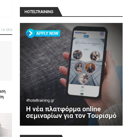
HOTELTRAINING
 τα όλα
αση
ση