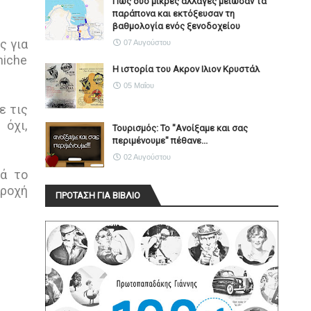
Πώς δύο μικρές αλλαγές μείωσαν τα
παράπονα και εκτόξευσαν τη
βαθμολογία ενός ξενοδοχείου
ς για
07 Αυγούστου
niche
Η ιστορία του Ακρον Ιλιον Κρυστάλ
05 Μαΐου
ε τις
 όχι,
Τουρισμός: Το "Ανοίξαμε και σας
περιμένουμε" πέθανε...
02 Αυγούστου
τά το
αροχή
ΠΡΟΤΑΣΗ ΓΙΑ ΒΙΒΛΙΟ