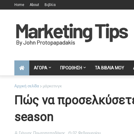
Home
About
Βιβλία
ΑΓΟΡΑ
ΠΡΟΩΘΗΣΗ
ΤΑ ΒΙΒΛΙΑ ΜΟΥ
Αρχική σελίδα
μάρκετινγκ
Πώς να προσελκύσετε
season
Γιάννης Πρωτοπαπαδάκης
02 Φεβρουαρίου